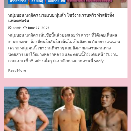
สาวสายวาย
อ่อยยกคู่
อ่อยวายไทย
หนุ่มบอน นฤมิตร นายแบบ หุ่นล่ำ โชว์งานวาบหวิว ทำสยิวทั้ง
แพลตฟอร์ม
June 27, 2023
admin
หนุ่มบอน นฤมิตร เห็นชื่อนี้แล้วบอกเลยว่า สาวๆ ที่ได้เคยเห็นผล
งานของเขา ต้องมีคนใจสั่นใจ เต้นไม่เป็นจังหวะ กันอย่างแน่นอน
เพราะ หนุ่มคนนี้ เขางานดีมากๆ แถมยังฝากผลงานผ่านทาง
นิตยสาร เอาไว้อย่างหลากหลาย และ ตอนนี้ก็ยังเดินหน้ารับงาน
ถ่ายแบบ เซ็กซี่ อย่างเต็มรูปแบบอีกต่างมาก งานนี้ yaoiy...
Read
Read More
more
about
หนุ่ม
บอน
นฤมิต
ร
นาย
แบบ
หุ่น
ล่ำ
โชว์