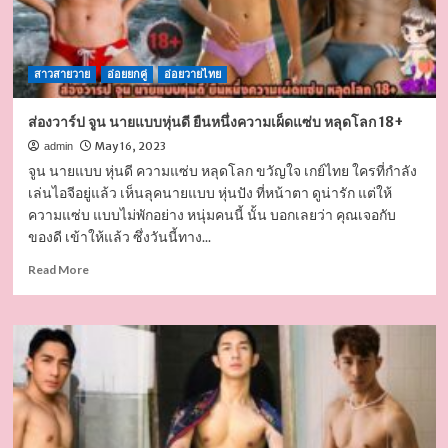
งาน
วาบ
หวิว
สาวสายวาย
ทำ
อ่อยยกคู่
อ่อยวายไทย
สยิว
ทั้ง
ส่องวาร์ป จูน นายแบบหุ่นดี ยืนหนึ่งความเผ็ดแซ่บ หลุดโลก 18+
แพลตฟอร์ม
May 16, 2023
admin
จูน นายแบบ หุ่นดี ความแซ่บ หลุดโลก ขวัญใจ เกย์ไทย ใครที่กำลัง
เล่นไอจีอยู่แล้ว เห็นลุคนายแบบ หุ่นปัง ที่หน้าตา ดูน่ารัก แต่ให้
ความแซ่บ แบบไม่พักอย่าง หนุ่มคนนี้ นั้น บอกเลยว่า คุณเจอกับ
ของดี เข้าให้แล้ว ซึ่งวันนี้ทาง...
Read
Read More
more
about
ส่อง
วาร์
ป
จูน
นาย
แบบ
หุ่น