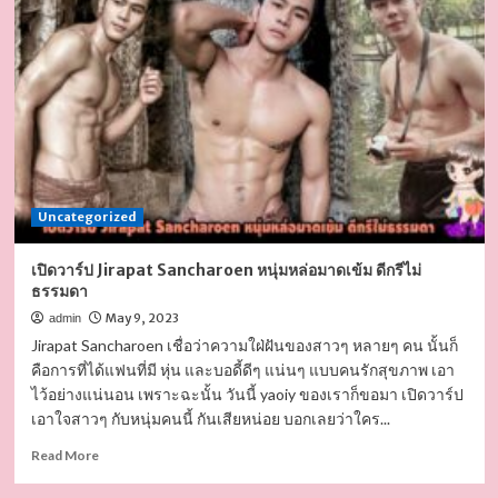
แบบ
หน้า
ใหม่
หุ่น
แซ่
บ
ไม่
ธรรมดา
เป้า
เต็มตา
Uncategorized
ทะลุ
จอ
เปิดวาร์ป Jirapat Sancharoen หนุ่มหล่อมาดเข้ม ดีกรีไม่
ธรรมดา
May 9, 2023
admin
Jirapat Sancharoen เชื่อว่าความใฝ่ฝันของสาวๆ หลายๆ คน นั้นก็
คือการที่ได้แฟนที่มี หุ่น และบอดี้ดีๆ แน่นๆ แบบคนรักสุขภาพ เอา
ไว้อย่างแน่นอน เพราะฉะนั้น วันนี้ yaoiy ของเราก็ขอมา เปิดวาร์ป
เอาใจสาวๆ กับหนุ่มคนนี้ กันเสียหน่อย บอกเลยว่าใคร...
Read
Read More
more
about