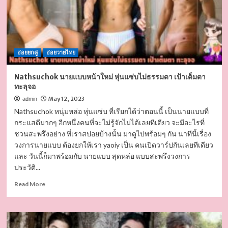
ดี
ยืน
หนึ่ง
ความ
เผ็ด
อ่อยยกคู่
แซ่บ
อ่อยวายไทย
หลุด
โลก
Nathsuchok นายแบบหน้าใหม่ หุ่นแซ่บไม่ธรรมดา เป้าเต็มตา
18+
ทะลุจอ
May 12, 2023
admin
Nathsuchok หนุ่มหล่อ หุ่นแซ่บ ที่เรียกได้ว่าตอนนี้ เป็นนายแบบที่
กระแสดีมากๆ อีกหนึ่งคนที่จะไม่รู้จักไม่ได้เลยทีเดียว จะมีอะไรที่
ชวนสะพรึงอย่าง ที่เราสปอยบ้างนั้น มาดูไปพร้อมๆ กัน นาทีนี้เรื่อง
วงการนายแบบ ต้องยกให้เรา yaoiy เป็น คนเปิดวาร์ปกันเลยทีเดียว
และ วันนี้ก็มาพร้อมกับ นายแบบ สุดหล่อ แบบสะพรึงวงการ
ประวัติ...
Read
Read More
more
about
Nathsuchok
นาย