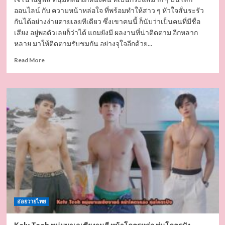
ออนไลน์ กับ ความหน้าหล่อใจ ที่พร้อมทำให้สาว ๆ หัวใจสั่นระรัว
กันได้อย่างง่ายดายเลยทีเดียว ซึ่งเขาคนนี้ ก็นับว่าเป็นคนที่มีชื่อ
เสียง อยู่พอตัวเลยก็ว่าได้ แถมยังมี ผลงานที่น่าติดตาม อีกหลาก
หลาย มาให้ติดตามรับชมกัน อย่างจุใจอีกด้วย...
Read
Read More
more
about
เจ๊
โน่
ณัฐ
พล
นัก
เต้น
สุด
เท่
นาย
แบบ
สุด
หล่อ
อ่อยวายไทย
เห็น
ที
ใจ