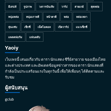
มีเสน่ห์
รูปภาพ
วงการบันเทิง
วาร์ป
สายเกย์
สุดหล่อ
หนุ่มหล่อ
หนุ่มเกาหลี
หน้าตาดี
หล่อ
หล่อเหลา
หุ่นแซ่บ
เซ็กซี่
เน็ตไอดอล
เปิดวาร์ป
แนวเซ็กซี่
แพลตฟอร์ม
แฟนคลับ
Yaoiy
เว็บเพจนี้ เสนอเกี่ยวกับ ดารา นักแสดง ซีรี่ย์สายวาย ของเมืองไทย
และต่างประเทศ และอัพเดดข้อมูลข่าวสารของ ดารา นักแสดงที่
กำลังเป็นประแสร้อนแรงในทุกวันนี้ เพื่อให้เพื่อนๆ ได้ติดตามและ
รับชม
ผู้สนับสนุน
gclub