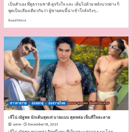
เป็นตัวเอง ที่ดูธรรมชาติ ดูจริงใจ และ เต็มไปด้วย พลังบวกต่าง ก็
พูดเป็นเสียงเดียวกันว่า ผู้ชายคนนี้น่าเข้าใกล้จริงๆ...
Read
Read More
more
about
แดน
พลพล
หนุ่ม
ละมุน
ชวน
ฝัน
จาก
รายการ
ดัง
สู่
ความ
ฮอต
สาวสายวาย
ที่
อ่อยยกคู่
อ่อยวายไทย
โซ
เชีย
เจ๊โน่ ณัฐพล นักเต้นสุดเท่ นายแบบ สุดหล่อ เห็นทีใจละลาย
ล
December 18, 2023
admin
ตาม
เจ๊โน่ ณัฐพล หนุ่มหล่อ อีกหนึ่งคน ที่เป็นกระแสมาก ๆ บนโลก
หา