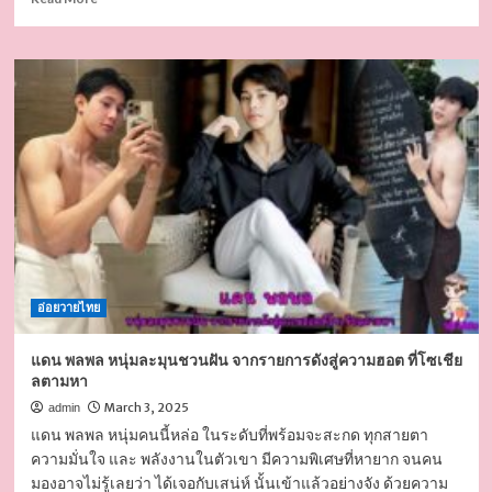
more
about
เปิด
วาร์
ป
จุน
ซู
Junsu
หนุ่ม
หล่อ
จาก
รายการ
Boys
lost
อ่อยวายไทย
in
Thailand
เสียง
แดน พลพล หนุ่มละมุนชวนฝัน จากรายการดังสู่ความฮอต ที่โซเชีย
นุ่ม
ลตามหา
ละมุน
March 3, 2025
admin
แดน พลพล หนุ่มคนนี้หล่อ ในระดับที่พร้อมจะสะกด ทุกสายตา
ความมั่นใจ และ พลังงานในตัวเขา มีความพิเศษที่หายาก จนคน
มองอาจไม่รู้เลยว่า ได้เจอกับเสน่ห์ นั้นเข้าแล้วอย่างจัง ด้วยความ