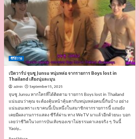
ภู
วิ
นทร์
ตั้ง
ศักดิ์
ยืน
หนุ่ม
หล่อ
หน้าตา
ซีรี่ย์วาย
ดี
ดีกรี
หนุ่ม
เปิดวาร์ป จุนซู Junsu หนุ่มหล่อ จากรายการ Boys lost in
วิศวะ
Thailand เสียงนุ่มละมุน
เสน่ห์
September 15, 2025
admin
ล้น
จุนซู Junsu หากใครที่ได้ติดตาม รายการ Boys lost in Thailand
ๆ
แน่นอนว่าคุณ จะต้องคุ้นหน้าคุ้นตากับหนุ่มหล่อคนนี้กันบ้าง อย่าง
แน่นอนเพราะเขาคนนี้เป็นหนึ่งในสมาชิกจากรายการนี้ แถมยัง
เคยมีผลงานการแสดง ซีรีส์ผ่าน ทาง WeTV มาแล้วอีกด้วยนะ บอก
เลยว่าชีวิตในวงการบันเทิงของเขาไม่ธรรมดาเลยจริง ๆ วันนี้
Yaoiy...
Read
Read More