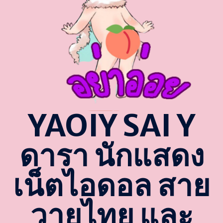
YAOIY SAI Y
ดารา นักแสดง
เน็ตไอดอล สาย
วายไทย และ