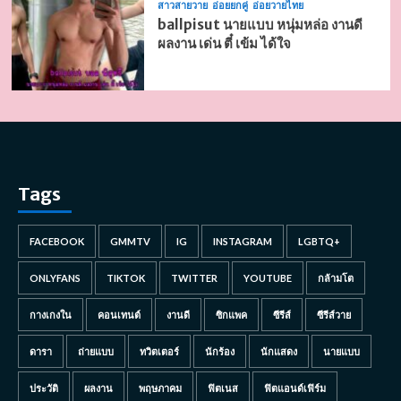
สาวสายวาย
อ่อยยกคู่
อ่อยวายไทย
ballpisut นายแบบ หนุ่มหล่อ งานดี
ผลงาน เด่น ตี๋ เข้ม ได้ใจ
Tags
FACEBOOK
GMMTV
IG
INSTAGRAM
LGBTQ+
ONLYFANS
TIKTOK
TWITTER
YOUTUBE
กล้ามโต
กางเกงใน
คอนเทนต์
งานดี
ซิกแพค
ซีรีส์
ซีรีส์วาย
ดารา
ถ่ายแบบ
ทวิตเตอร์
นักร้อง
นักแสดง
นายแบบ
ประวัติ
ผลงาน
พฤษภาคม
ฟิตเนส
ฟิตแอนด์เฟิร์ม