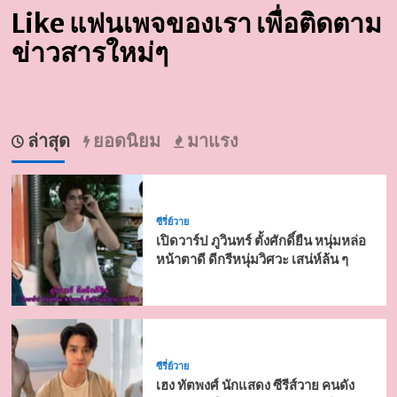
Like แฟนเพจของเรา เพื่อติดตาม
ข่าวสารใหม่ๆ
ล่าสุด
ยอดนิยม
มาแรง
ซีรี่ย์วาย
เปิดวาร์ป ภูวินทร์ ตั้งศักดิ์ยืน หนุ่มหล่อ
หน้าตาดี ดีกรีหนุ่มวิศวะ เสน่ห์ล้น ๆ
ซีรี่ย์วาย
เฮง ทัตพงศ์ นักแสดง ซีรีส์วาย คนดัง