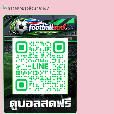
เปิด
วาร์
ป
Jirapat
Sancharoen
หนุ่ม
หล่อ
มาด
เข้ม
ดีกรี
ไม่
ธรรมดา