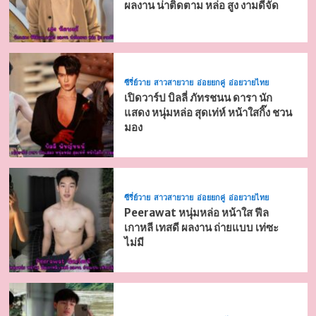
ผลงาน น่าติดตาม หล่อ สูง งามดีจัด
ซีรี่ย์วาย
สาวสายวาย
อ่อยยกคู่
อ่อยวายไทย
เปิดวาร์ป บิลลี่ ภัทรชนน ดารา นัก
แสดง หนุ่มหล่อ สุดเท่ห์ หน้าใสกิ๊ง ชวน
มอง
ซีรี่ย์วาย
สาวสายวาย
อ่อยยกคู่
อ่อยวายไทย
Peerawat หนุ่มหล่อ หน้าใส ฟีล
เกาหลี เทสดี ผลงาน ถ่ายแบบ เท่ซะ
ไม่มี