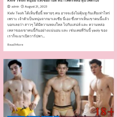
Kelv Teoh หนุ่มมาเลเซียงานดี หน้าโคตรหล่อ หุ่นโคตรปัง
ละลาย
August 21, 2023
admin
Kelv Teoh ได้เห็นชื่อนี้ หลายๆ คน อาจจะยังไม่คุ้นหู กันเสียเท่าไหร่
เพราะ เจ้าตัวเป็นหนุ่มจากมาเลเซีย นี่เอง ซึ่งหากเห็นเขาคนนี้แล้ว
บอกเลยว่า สาวๆ ได้มีความหลงใหล ไปกับเสน่ห์ และ ความหล่อ
เหลาของเขาคนนี้กันอย่างแน่นอน และ เช่นเคยที่วันนี้ yaoiy ของ
เราก็จะมาเปิดวาร์ปพา...
Read
Read More
more
about
Kelv
Teoh
หนุ่ม
มาเลเซีย
งาน
ดี
หน้า
โคตร
หล่อ
หุ่น
โคตร
ปัง