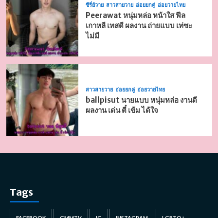
ซีรี่ย์วาย
สาวสายวาย
อ่อยยกคู่
อ่อยวายไทย
Peerawat หนุ่มหล่อ หน้าใส ฟีล
เกาหลี เทสดี ผลงาน ถ่ายแบบ เท่ซะ
ไม่มี
สาวสายวาย
อ่อยยกคู่
อ่อยวายไทย
ballpisut นายแบบ หนุ่มหล่อ งานดี
ผลงาน เด่น ตี๋ เข้ม ได้ใจ
Tags
FACEBOOK
GMMTV
IG
INSTAGRAM
LGBTQ+