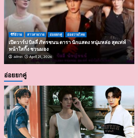
ซีรี่ย์วาย
สาวสายวาย
อ่อยยกคู่
อ่อยวายไทย
เปิดวาร์ป บิลลี่ ภัทรชนน ดารา นักแสดง หนุ่มหล่อ สุดเท่ห์
หน้าใสกิ๊ง ชวนมอง
April 21, 2026
admin
อ่อยยกคู่