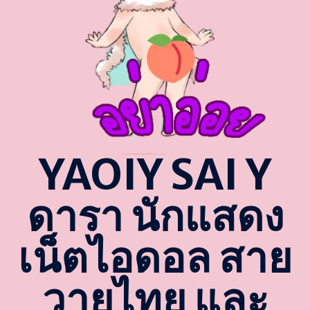
YAOIY SAI Y
ดารา นักแสดง
เน็ตไอดอล สาย
วายไทย และ