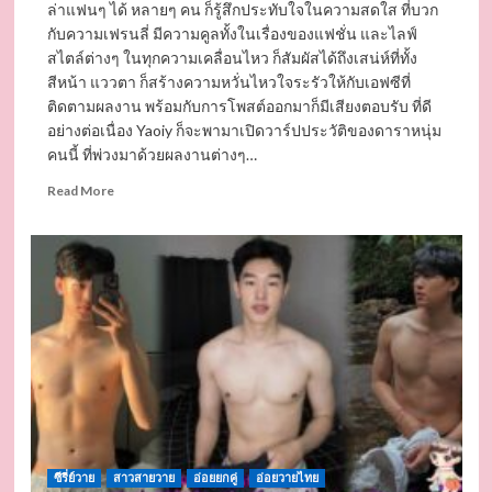
ล่าแฟนๆ ได้ หลายๆ คน ก็รู้สึกประทับใจในความสดใส ที่บวก
กับความเฟรนลี่ มีความคูลทั้งในเรื่องของแฟชั่น และไลฟ์
สไตล์ต่างๆ ในทุกความเคลื่อนไหว ก็สัมผัสได้ถึงเสน่ห์ที่ทั้ง
สีหน้า แววตา ก็สร้างความหวั่นไหวใจระรัวให้กับเอฟซีที่
ติดตามผลงาน พร้อมกับการโพสต์ออกมาก็มีเสียงตอบรับ ที่ดี
อย่างต่อเนื่อง Yaoiy ก็จะพามาเปิดวาร์ปประวัติของดาราหนุ่ม
คนนี้ ที่พ่วงมาด้วยผลงานต่างๆ…
Read
Read More
more
about
เปิด
วาร์
ป
บิล
ลี่
ภัทร
ชนน
ดารา
นัก
แสดง
หนุ่ม
ซีรี่ย์วาย
สาวสายวาย
อ่อยยกคู่
อ่อยวายไทย
หล่อ