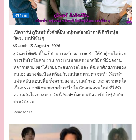
ซีรี่ย์วาย
เปิดวาร์ป ภูวินทร์ ตั้งศักดิ์ยืน หนุ่มหล่อ หน้าตาดี ดีกรีหนุ่ม
วิศวะ เสน่ห์ล้น ๆ
August 4, 2026
admin
ภูวินทร์ ตั้งศักดิ์ยืน ก็สามารถสร้างการจดจำ ให้กับผู้ชมได้ด้วย
การเติบโตในสายงาน การเป็นนักแสดงมากฝีมือ ที่มีผลงาน
หลากหลาย เขาได้เก็บประสบการณ์ และ พัฒนาศักยภาพของ
ตนเอง อย่างต่อเนื่อง พร้อมกับเสน่ห์เฉพาะตัว จนทำให้เหล่า
แฟนคลับ แอบปลื้ม ทั้งจากผลงาน บนหน้าจอ และ ความสดใส
เป็นธรรมชาติ จนกลายเป็นหนึ่ง ในนักแสดงรุ่นใหม่ ที่ได้รับ
ความสนใจอย่างมาก วันนี้ Yaoiy ก็จะมาเปิดวาร์ป ให้รู้จักกับ
ประวัติรวม…
Read
Read More
more
about
เปิด
วาร์