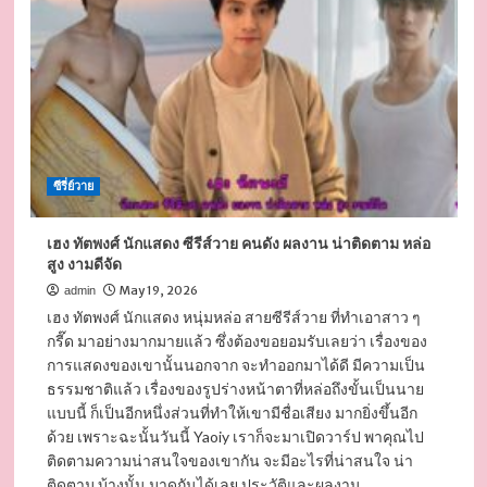
ป
ภู
วิ
นทร์
ตั้ง
ศักดิ์
ยืน
หนุ่ม
หล่อ
ซีรี่ย์วาย
หน้าตา
ดี
ดีกรี
เฮง ทัตพงศ์ นักแสดง ซีรีส์วาย คนดัง ผลงาน น่าติดตาม หล่อ
หนุ่ม
สูง งามดีจัด
วิศวะ
เสน่ห์
May 19, 2026
admin
ล้น
เฮง ทัตพงศ์ นักแสดง หนุ่มหล่อ สายซีรีส์วาย ที่ทำเอาสาว ๆ
ๆ
กรี๊ด มาอย่างมากมายแล้ว ซึ่งต้องขอยอมรับเลยว่า เรื่องของ
การแสดงของเขานั้นนอกจาก จะทำออกมาได้ดี มีความเป็น
ธรรมชาติแล้ว เรื่องของรูปร่างหน้าตาที่หล่อถึงขั้นเป็นนาย
แบบนี้ ก็เป็นอีกหนึ่งส่วนที่ทำให้เขามีชื่อเสียง มากยิ่งขึ้นอีก
ด้วย เพราะฉะนั้นวันนี้ Yaoiy เราก็จะมาเปิดวาร์ป พาคุณไป
ติดตามความน่าสนใจของเขากัน จะมีอะไรที่น่าสนใจ น่า
ติดตาม บ้างนั้น มาดูกันได้เลย ประวัติและผลงาน…