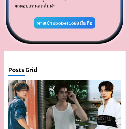
ผลตอบแทนสุดคุ้มค่า
ทางเข้า sbobet1688 มือ ถือ
d
Posts Grid