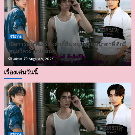
ซีรี่ย์วาย
เปิดวาร์ป ภูวินทร์ ตั้งศักดิ์ยืน หนุ่มหล่อ หน้าตาดี ดีกรี
หนุ่มวิศวะ เสน่ห์ล้น ๆ
August 4, 2026
admin
เรื่องเด่นวันนี้
ซีรี่ย์วาย