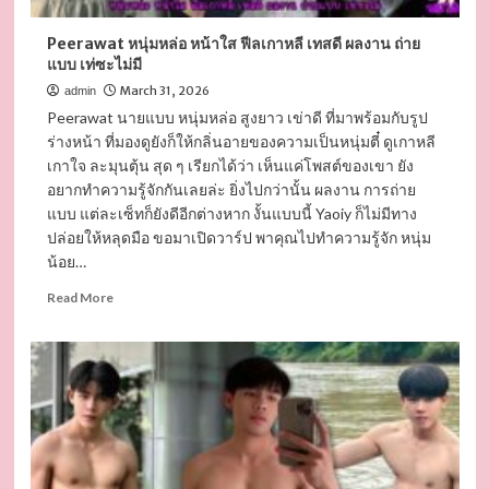
สุด
เท่ห์
Peerawat หนุ่มหล่อ หน้าใส ฟีลเกาหลี เทสดี ผลงาน ถ่าย
หน้า
แบบ เท่ซะไม่มี
ใส
กิ๊ง
March 31, 2026
admin
ชวน
Peerawat นายแบบ หนุ่มหล่อ สูงยาว เข่าดี ที่มาพร้อมกับรูป
มอง
ร่างหน้า ที่มองดูยังก็ให้กลิ่นอายของความเป็นหนุ่มตี๋ ดูเกาหลี
เกาใจ ละมุนตุ้น สุด ๆ เรียกได้ว่า เห็นแค่โพสต์ของเขา ยัง
อยากทำความรู้จักกันเลยล่ะ ยิ่งไปกว่านั้น ผลงาน การถ่าย
แบบ แต่ละเซ็ทก็ยังดีอีกต่างหาก งั้นแบบนี้ Yaoiy ก็ไม่มีทาง
ปล่อยให้หลุดมือ ขอมาเปิดวาร์ป พาคุณไปทำความรู้จัก หนุ่ม
น้อย…
Read
Read More
more
about
Peerawat
หนุ่ม
หล่อ
หน้า
ใส
ฟีล
เกาหลี