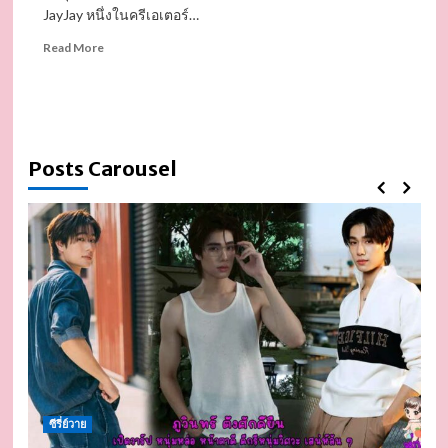
JayJay หนึ่งในครีเอเตอร์…
Read
Read More
more
about
JayJay
หนุ่ม
เกาหลี
งาน
Posts Carousel
ดี
หล่อ
หุ่น
ดี
ยิ้ม
ที
ใจ
ละลาย
ขวัญใจ
สาว
ไทย
ซีรี่ย์วาย