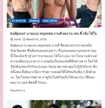
เท
สดี
ผล
งาน
สาวสายวาย
อ่อยยกคู่
อ่อยวายไทย
ถ่าย
แบบ
เท่
ballpisut นายแบบ หนุ่มหล่อ งานดี ผลงาน เด่น ตี๋ เข้ม ได้ใจ
ซะ
ไม่มี
March 10, 2026
admin
Ballpisut นายแบบ หนุ่มหล่อ งานดี ที่ส่งตรงจากภาคเหนือ
จังหวัดแพร่ ซึ่งต้องขอบอกเลยว่า เรื่องของผลงานของเขาคน
นี้ ถึงแม้จเข้าสู่วงการนายแบบ ได้ในระยะเวลาไม่นานนัก แต่
ดาเมจคือรุนแรงมาก ๆ แถมยังเป็นคนเทสดีอีกต่างหาก ใครได้
รู้จักต้องหลงรักกันแน่นอน Yaoiy อยากพาคุณไปรู้จักกับเขาอีก
หนึ่งต่อ ทั้งยังมาเปิดวาร์ปความฮอตให้ได้ชมกันฟิน ๆ อีกด้วย
นะ ใครไม่อยากพลาด มาดูกันไปพร้อมกันได้เลย ประวัติและ
ผลงาน บอล พิสุทธิ์ Pisut…
Read
Read More
more
about
ballpisut
นาย