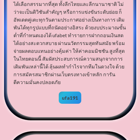
ได้เลือกสรรมากที่สุด ทั้งลีกไทยและลีกนานาชาติ ไม่
ว่าจะเป็นดิวิชันสำคัญๆ หรือการแข่งขันระดับย่อย ก็
อัพเดตคู่เตะทุกวันตามประกาศอย่างเป็นทางการ เดิม
พันได้ทุกรูปแบบที่ถนัดอย่างอิสระ ด้วยงบประมาณขั้น
ต่ำที่กำหนดเองได้ ufabet ทำรายการฝากถอนเงินสด
ได้อย่างสะดวกสบาย ผ่านนวัตกรรมสุดทันสมัย พร้อม
จ่ายผลตอบแทนอย่างคุ้มค่า ให้ค่าคอมมิชชัน สูงที่สุด
ในไทยตอนนี้ สัมผัสประสบการณ์ความสนุกจากการ
เดิมพันเหล่านี้ได้ ลุ้นผลทำกำไรจากทีมในดวงใจ ด้วย
การสมัครสมาชิกผ่านเว็บตรงทางเข้าหลัก การัน
ตีความมั่นคงปลอดภัย
ufa191