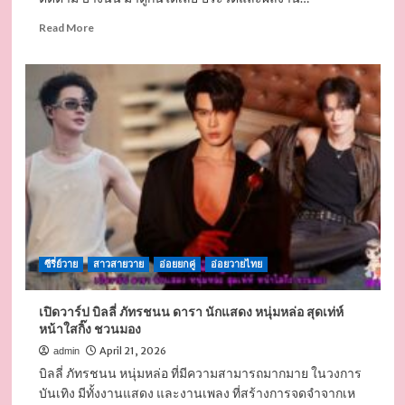
Read
Read More
more
about
เฮง
ทัต
พงศ์
นัก
แสดง
ซี
รีส์
วาย
คน
ดัง
ผล
ซีรี่ย์วาย
สาวสายวาย
อ่อยยกคู่
อ่อยวายไทย
งาน
น่า
ติดตาม
เปิดวาร์ป บิลลี่ ภัทรชนน ดารา นักแสดง หนุ่มหล่อ สุดเท่ห์
หล่อ
หน้าใสกิ๊ง ชวนมอง
สูง
งาม
April 21, 2026
admin
ดี
บิลลี่ ภัทรชนน หนุ่มหล่อ ที่มีความสามารถมากมาย ในวงการ
จัด
บันเทิง มีทั้งงานแสดง และงานเพลง ที่สร้างการจดจำจากเห