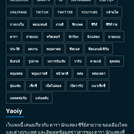
ONLYFANS
TIKTOK
TWITTER
YOUTUBE
กล้ามโต
กางเกงใน
คอนเทนต์
งานดี
ซิกแพค
ซีรีส์
ซีรีส์วาย
ดารา
ถ่ายแบบ
ทวิตเตอร์
นักร้อง
นักแสดง
นายแบบ
ประวัติ
ผลงาน
พฤษภาคม
ฟิตเนส
ฟิตแอนด์เฟิร์ม
มีเสน่ห์
รูปภาพ
วงการบันเทิง
วาร์ป
สายเกย์
สุดหล่อ
หนุ่มหล่อ
หนุ่มเกาหลี
หน้าตาดี
หล่อ
หล่อเหลา
หุ่นแซ่บ
เซ็กซี่
เน็ตไอดอล
เปิดวาร์ป
แนวเซ็กซี่
แพลตฟอร์ม
แฟนคลับ
Yaoiy
เว็บเพจนี้ เสนอเกี่ยวกับ ดารา นักแสดง ซีรี่ย์สายวาย ของเมืองไทย
และต่างประเทศ และอัพเดดข้อมูลข่าวสารของ ดารา นักแสดงที่