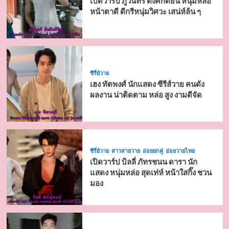
เปิดวาร์ป ภูวินทร์ ตั้งศักดิ์ยืน หนุ่มหล่อ
หน้าตาดี ดีกรีหนุ่มวิศวะ เสน่ห์ล้น ๆ
ซีรี่ย์วาย
เฮง ทัตพงศ์ นักแสดง ซีรีส์วาย คนดัง
ผลงาน น่าติดตาม หล่อ สูง งามดีจัด
ซีรี่ย์วาย
สาวสายวาย
อ่อยยกคู่
อ่อยวายไทย
เปิดวาร์ป บิลลี่ ภัทรชนน ดารา นัก
แสดง หนุ่มหล่อ สุดเท่ห์ หน้าใสกิ๊ง ชวน
มอง