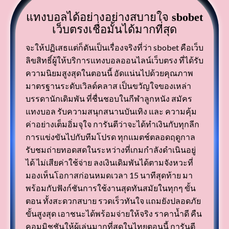
แทงบอลได้อย่างอย่างสบายใจ
sbobet
เว็บตรงเชื่อมั้นได้มากที่สุด
จะให้ปฏิเสธแต่ก็ดันเป็นเรื่องจริงที่ว่า sbobet คือเว็บ
ลิขสิทธิ์ผู้ให้บริการแทงบอลออนไลน์เว็บตรง ที่ได้รับ
ความนิยมสูงสุดในตอนนี้ อัดแน่นไปด้วยคุณภาพ
มาตรฐานระดับเวิลด์คลาส เป็นขวัญใจของเหล่า
บรรดานักเดิมพัน ที่ชื่นชอบในกีฬาลูกหนัง สมัคร
แทงบอล รับความสนุกสนานบันเทิง และ ความคุ้ม
ค่าอย่างเต็มอิ่มจุใจ การันตีว่าจะได้ทำเงินกับทุกลีก
การแข่งขันไปกับทีมโปรด ทุกแมตช์ตลอดฤดูกาล
รับชมถ่ายทอดสดในระหว่างที่เกมกำลังดำเนินอยู่
ได้ ไม่เสียค่าใช้จ่าย ลงเงินเดิมพันได้ตามจังหวะที่
มองเห็นโอกาสก่อนหมดเวลา 15 นาทีสุดท้าย มา
พร้อมกับฟังก์ชันการใช้งานสุดทันสมัยในทุกๆ ขั้น
ตอน ทั้งสะดวกสบาย รวดเร็วทันใจ แถมยังปลอดภัย
ขั้นสูงสุด เอาชนะได้พร้อมจ่ายให้จริง ราคาน้ำดี คืน
คอมมิชชันให้ผู้เล่นมากที่สุดในไทยตอนนี้ การันตี