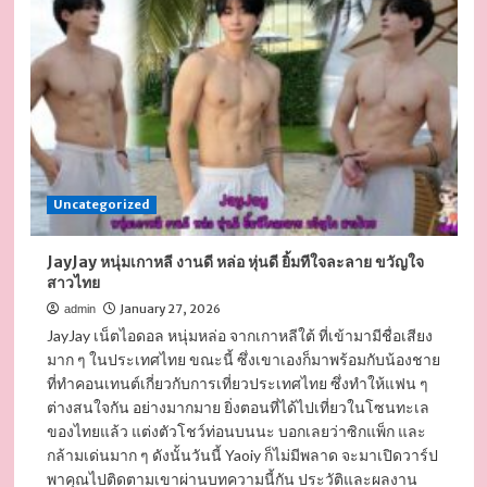
แบบ
หนุ่ม
หล่อ
งาน
ดี
ผล
งาน
เด่น
ตี๋
Uncategorized
เข้ม
ได้ใจ
JayJay หนุ่มเกาหลี งานดี หล่อ หุ่นดี ยิ้มทีใจละลาย ขวัญใจ
สาวไทย
January 27, 2026
admin
JayJay เน็ตไอดอล หนุ่มหล่อ จากเกาหลีใต้ ที่เข้ามามีชื่อเสียง
มาก ๆ ในประเทศไทย ขณะนี้ ซึ่งเขาเองก็มาพร้อมกับน้องชาย
ที่ทำคอนเทนต์เกี่ยวกับการเที่ยวประเทศไทย ซึ่งทำให้แฟน ๆ
ต่างสนใจกัน อย่างมากมาย ยิ่งตอนที่ได้ไปเที่ยวในโซนทะเล
ของไทยแล้ว แต่งตัวโชว์ท่อนบนนะ บอกเลยว่าซิกแพ็ก และ
กล้ามเด่นมาก ๆ ดังนั้นวันนี้ Yaoiy ก็ไม่มีพลาด จะมาเปิดวาร์ป
พาคุณไปติดตามเขาผ่านบทความนี้กัน ประวัติและผลงาน