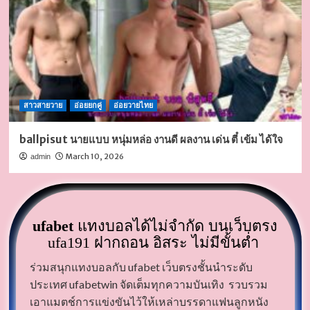
สาวสายวาย
อ่อยยกคู่
อ่อยวายไทย
ballpisut นายแบบ หนุ่มหล่อ งานดี ผลงาน เด่น ตี๋ เข้ม ได้ใจ
March 10, 2026
admin
ufabet
แทงบอลได้ไม่จำกัด บนเว็บตรง
ufa191 ฝากถอน อิสระ ไม่มีขั้นต่ำ
ร่วมสนุกแทงบอลกับ
ufabet
เว็บตรงชั้นนำระดับ
ประเทศ ufabetwin จัดเต็มทุกความบันเทิง
รวบรวม
ufa website
เอาแมตช์การแข่งขันไว้ให้เหล่าบรรดาแฟนลูกหนัง