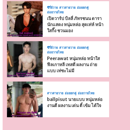
ซีรี่ย์วาย
สาวสายวาย
อ่อยยกคู่
อ่อยวายไทย
เปิดวาร์ป บิลลี่ ภัทรชนน ดารา
นักแสดง หนุ่มหล่อ สุดเท่ห์ หน้า
ใสกิ๊ง ชวนมอง
ซีรี่ย์วาย
สาวสายวาย
อ่อยยกคู่
อ่อยวายไทย
Peerawat หนุ่มหล่อ หน้าใส
ฟีลเกาหลี เทสดี ผลงาน ถ่าย
แบบ เท่ซะไม่มี
สาวสายวาย
อ่อยยกคู่
อ่อยวายไทย
ballpisut นายแบบ หนุ่มหล่อ
งานดี ผลงาน เด่น ตี๋ เข้ม ได้ใจ