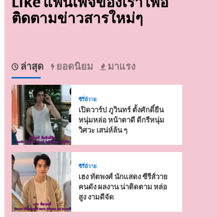
Like แฟนเพจของเรา เพื่อ
ติดตามข่าวสารใหม่ๆ
ล่าสุด
ยอดนิยม
มาแรง
ซีรี่ย์วาย
เปิดวาร์ป ภูวินทร์ ตั้งศักดิ์ยืน
หนุ่มหล่อ หน้าตาดี ดีกรีหนุ่ม
วิศวะ เสน่ห์ล้น ๆ
ซีรี่ย์วาย
เฮง ทัตพงศ์ นักแสดง ซีรีส์วาย
คนดัง ผลงาน น่าติดตาม หล่อ
สูง งามดีจัด