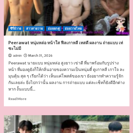
ซีรี่ย์วาย
สาวสายวาย
อ่อยยกคู่
อ่อยวายไทย
Peerawat หนุ่มหล่อ หน้าใส ฟีลเกาหลี เทสดี ผลงาน ถ่ายแบบ เท่
ซะไม่มี
March 31, 2026
admin
Peerawat นายแบบ หนุ่มหล่อ สูงยาว เข่าดี ที่มาพร้อมกับรูปร่าง
หน้า ที่มองดูยังก็ให้กลิ่นอายของความเป็นหนุ่มตี๋ ดูเกาหลี เกาใจ ละ
มุนตุ้น สุด ๆ เรียกได้ว่า เห็นแค่โพสต์ของเขา ยังอยากทำความรู้จัก
กันเลยล่ะ ยิ่งไปกว่านั้น ผลงาน การถ่ายแบบ แต่ละเซ็ทก็ยังดีอีกต่าง
หาก งั้นแบบนี้...
Read
Read More
more
about
Peerawat
หนุ่ม
หล่อ
หน้า