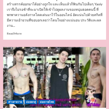
สร้างสรรค์ออกมาได้อย่างถูกใจ และเห็นแล้วก็ฟินกันไปเต็มๆ Yaoiy
เราจึงไม่รอช้าที่จะมาเปิดให้เข้าไปดูผลงานของหนุ่มฮอตคนนี้ ที่
พกพาความอลังกาลโดดเด่นมาไว้ในออนไลน์ อัดแน่นไปด้วยสกิลที่
มีความเย้ายวนที่ขอบอกเลยว่าโดนใจอย่างแน่นอน ประวัติและผล
งาน...
Read
Read More
more
about
ป๊อป
ปี
poponly
เน็ต
ไอ
ดอล
สาย
คอน
เทนต์
มา
พร้อม
กับ
สาวสายวาย
ความ
อ่อยยกคู่
อ่อยวายไทย
แซ่บ