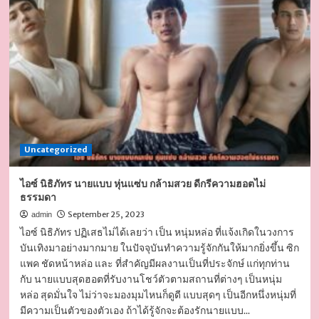
Khunwiset
นาย
แบบ
หล่อ
บอก
ต่อ
ความ
แซ่บ
ยั่วยวน
ชวน
หลง
Uncategorized
ไหล
ไอซ์ นิธิภัทร นายแบบ หุ่นแซ่บ กล้ามสวย ดีกรีความฮอตไม่
ธรรมดา
September 25, 2023
admin
ไอซ์ นิธิภัทร ปฏิเสธไม่ได้เลยว่า เป็น หนุ่มหล่อ ที่แจ้งเกิดในวงการ
บันเทิงมาอย่างมากมาย ในปัจจุบันทำความรู้จักกันให้มากยิ่งขึ้น ซิก
แพค ชัดหน้าหล่อ และ ที่สำคัญมีผลงานเป็นที่ประจักษ์ แก่ทุกท่าน
กับ นายแบบสุดฮอตที่รับงานโชว์ตัวตามสถานที่ต่างๆ เป็นหนุ่ม
หล่อ สุดมั่นใจ ไม่ว่าจะมองมุมไหนก็ดูดี แบบสุดๆ เป็นอีกหนึ่งหนุ่มที่
มีความเป็นตัวของตัวเอง ถ้าได้รู้จักจะต้องรักนายแบบ...