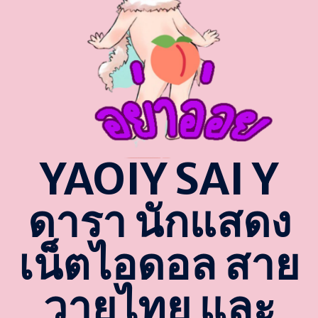
YAOIY SAI Y
ดารา นักแสดง
เน็ตไอดอล สาย
วายไทย และ