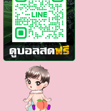
แบบ
เซ็กซี่
สุด
เฟิร์ม