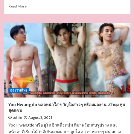
Read
Read More
more
about
ไอซ์
นิธิ
ภัทร
นาย
แบบ
หุ่น
แซ่บ
กล้าม
สวย
ดีกรี
ความ
ฮอต
อ่อยวายไทย
ไม่
ธรรมดา
Yoo Hwangdo หล่อหน้าใส ขวัญใจสาวๆ พร้อมผลงาน เป้าตุง หุ่น
สุดแซ่บ
August 3, 2023
admin
Yoo Hwangdo หรือ ยูโด อีกหนึ่งหนุ่ม ที่มาพร้อมกับรูปร่าง และ
หน้าตาที่เรียกได้ว่าดีเกินคาดมากๆ ถูกใจ สาวๆ หลายๆ คน อย่าง