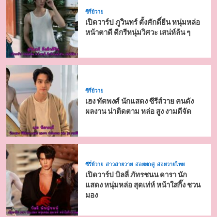
ซีรี่ย์วาย
เปิดวาร์ป ภูวินทร์ ตั้งศักดิ์ยืน หนุ่มหล่อ
หน้าตาดี ดีกรีหนุ่มวิศวะ เสน่ห์ล้น ๆ
ซีรี่ย์วาย
เฮง ทัตพงศ์ นักแสดง ซีรีส์วาย คนดัง
ผลงาน น่าติดตาม หล่อ สูง งามดีจัด
ซีรี่ย์วาย
สาวสายวาย
อ่อยยกคู่
อ่อยวายไทย
เปิดวาร์ป บิลลี่ ภัทรชนน ดารา นัก
แสดง หนุ่มหล่อ สุดเท่ห์ หน้าใสกิ๊ง ชวน
มอง