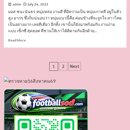
July 24, 2023
admin
มอส ชนะนันธร หนุ่มหล่อ งานดี ที่มีความเป็น หนุ่มเกาหลี อยู่ในตัว
สูง มากๆ ซึ่งก็แน่นอนว่า หนุ่มแนวนี้คือ ค่อนข้างที่จะถูกใจ สาวไทย
เป็นอย่างมาก เลยทีเดียว อีกทั้ง เขานั้นก็ยังมาพร้อมกับ งานถ่าย
แบบ เซ็กซี่ สุดฮอต ที่ชวนให้เราได้ติดามกันอีกด้วย...
Read
Read More
more
about
มอส
ชนะ
Posts
1
2
Next
นัน
ธร
pagination
หล่อ
เต็ม
สิบ
ไม่
หัก
พร้อม
งัด
ไม้
เด็ด
ถ่าย