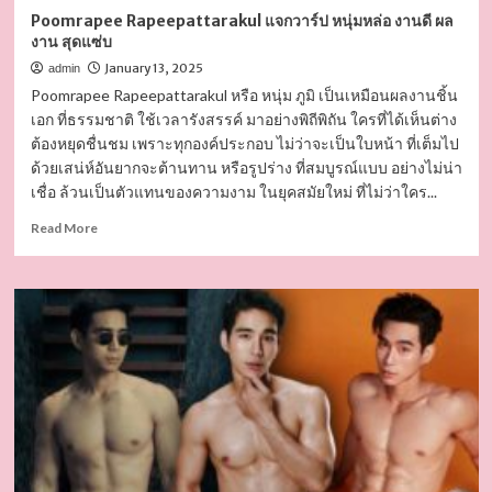
ร้อน
Poomrapee Rapeepattarakul แจกวาร์ป หนุ่มหล่อ งานดี ผล
แรง
งาน สุดแซ่บ
January 13, 2025
admin
Poomrapee Rapeepattarakul หรือ หนุ่ม ภูมิ เป็นเหมือนผลงานชิ้น
เอก ที่ธรรมชาติ ใช้เวลารังสรรค์ มาอย่างพิถีพิถัน ใครที่ได้เห็นต่าง
ต้องหยุดชื่นชม เพราะทุกองค์ประกอบ ไม่ว่าจะเป็นใบหน้า ที่เต็มไป
ด้วยเสน่ห์อันยากจะต้านทาน หรือรูปร่าง ที่สมบูรณ์แบบ อย่างไม่น่า
เชื่อ ล้วนเป็นตัวแทนของความงาม ในยุคสมัยใหม่ ที่ไม่ว่าใคร...
Read
Read More
more
about
Poomrapee
Rapeepattarakul
แจ
กวา
ร์ป
หนุ่ม
หล่อ
งาน
ดี
ผล