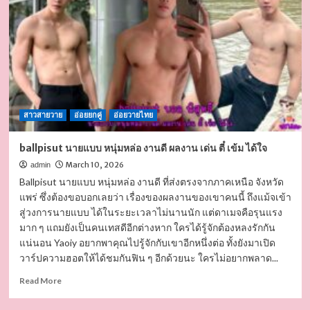
ใส
ฟีล
เกาหลี
เท
สดี
ผล
งาน
ถ่าย
สาวสายวาย
แบบ
อ่อยยกคู่
อ่อยวายไทย
เท่
ซะ
ballpisut นายแบบ หนุ่มหล่อ งานดี ผลงาน เด่น ตี๋ เข้ม ได้ใจ
ไม่มี
March 10, 2026
admin
Ballpisut นายแบบ หนุ่มหล่อ งานดี ที่ส่งตรงจากภาคเหนือ จังหวัด
แพร่ ซึ่งต้องขอบอกเลยว่า เรื่องของผลงานของเขาคนนี้ ถึงแม้จเข้า
สู่วงการนายแบบ ได้ในระยะเวลาไม่นานนัก แต่ดาเมจคือรุนแรง
มาก ๆ แถมยังเป็นคนเทสดีอีกต่างหาก ใครได้รู้จักต้องหลงรักกัน
แน่นอน Yaoiy อยากพาคุณไปรู้จักกับเขาอีกหนึ่งต่อ ทั้งยังมาเปิด
วาร์ปความฮอตให้ได้ชมกันฟิน ๆ อีกด้วยนะ ใครไม่อยากพลาด...
Read
Read More
more
about