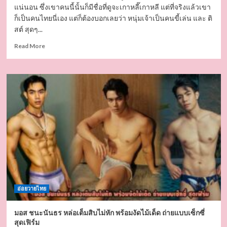
แน่นอน ซึ่งเขาคนนี้นั้นก็มีชื่อที่ดูจะเกาหลี๊เกาหลี แต่ที่จริงแล้วเขา
ก็เป็นคนไทยนี่เอง แต่ก็ต้องบอกเลยว่า หนุ่มเจ้าเป็นคนขี้เล่น และ ติ
สต์ สุดๆ...
Read
Read More
more
about
Yoo
Hwangdo
หล่อ
หน้า
ใส
ขวัญ
ใจ
สาวๆ
พร้อม
ผล
งาน
เป้า
อ่อยวายไทย
ตุง
หุ่น
สุด
มอส ชนะนันธร หล่อเต็มสิบไม่หัก พร้อมงัดไม้เด็ด ถ่ายแบบเซ็กซี่
แซ่บ
สุดเฟิร์ม