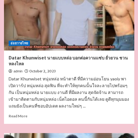
ๆ
ชอบ
หุ่น
ดี
หน้า
เด่น
จน
อ่อยวายไทย
ต้อง
ขอ
เปิด
Datar Khunwiset นายแบบหล่อ บอกต่อความแซ่บ ยั่วยวน ชวน
วาร์
หลงไหล
ป
October 2, 2023
admin
Datar Khunwiset หนุ่มหล่อ หน้าตาดี ที่มีความอ่อนโยน yaoiy พา
เปิดวาร์ป หนุ่มหล่อ สุดฟิน ที่จะทำให้ทุกคนนั้นใจละลายไปพร้อมๆ
กัน เป็นหนุ่มหล่อ นายแบบ งานดี ที่มีผลงาน สุดจัดจ้าน สามารถ
เข้ามาติดตามกับหนุ่มหล่อ เน็ตไอดอล คนนี้กันได้เลย ดูดีทุกมุมมอง
แถมยังเป็นคนที่ชอบอัปเดต ผลงานใหม่ๆ ...
Read
Read More
more
about
Datar