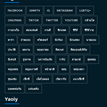
FACEBOOK
GMMTV
IG
INSTAGRAM
LGBTQ+
ONLYFANS
TIKTOK
TWITTER
YOUTUBE
กล้ามโต
กางเกงใน
คอนเทนต์
งานดี
ซิกแพค
ซีรีส์
ซีรีส์วาย
ดารา
ถ่ายแบบ
ทวิตเตอร์
นักร้อง
นักแสดง
นายแบบ
ประวัติ
ผลงาน
พฤษภาคม
ฟิตเนส
ฟิตแอนด์เฟิร์ม
มีเสน่ห์
รูปภาพ
วงการบันเทิง
วาร์ป
สายเกย์
สุดหล่อ
หนุ่มหล่อ
หนุ่มเกาหลี
หน้าตาดี
หล่อ
หล่อเหลา
หุ่นแซ่บ
เซ็กซี่
เน็ตไอดอล
เปิดวาร์ป
แนวเซ็กซี่
แพลตฟอร์ม
แฟนคลับ
Yaoiy