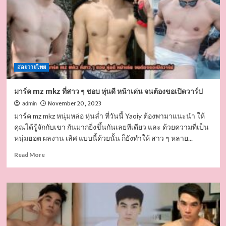
หนุ่ม
ล่ำ
สุด
ยั่วเย้า
ความ
แซ่
บที่
อ่อยวายไทย
ร้อน
แรง
เกิน
มาร์ค mz mkz ที่สาว ๆ ชอบ หุ่นดี หน้าเด่น จนต้องขอเปิดวาร์ป
ต้าน
November 20, 2023
admin
มาร์ค mz mkz หนุ่มหล่อ หุ่นล่ำ ที่วันนี้ Yaoiy ต้องพามาแนะนำ ให้
คุณได้รู้จักกับเขา กันมากยิ่งขึ้นกันเลยทีเดียว และ ด้วยความที่เป็น
หนุ่มฮอต ผลงาน เลิศ แบบนี้ด้วยนั้น ก็ยังทำให้ สาว ๆ หลาย...
Read
Read More
more
about
มาร์ค
mz
mkz
ที่
สาว