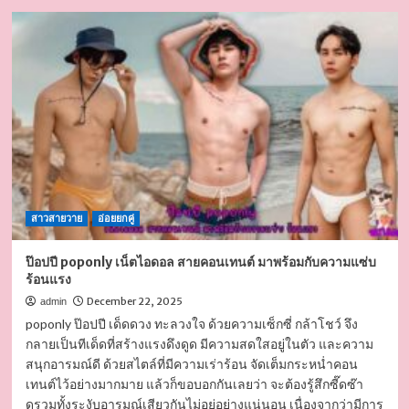
ballpisut
นาย
แบบ
หนุ่ม
หล่อ
งาน
ดี
ผล
งาน
เด่น
ตี๋
เข้ม
สาวสายวาย
ได้ใจ
อ่อยยกคู่
ป๊อปปี poponly เน็ตไอดอล สายคอนเทนต์ มาพร้อมกับความแซ่บ
ร้อนแรง
December 22, 2025
admin
poponly ป๊อปปี เด็ดดวง ทะลวงใจ ด้วยความเซ็กซี่ กล้าโชว์ จึง
กลายเป็นทีเด็ดที่สร้างแรงดึงดูด มีความสดใสอยู่ในตัว และความ
สนุกอารมณ์ดี ด้วยสไตล์ที่มีความเร่าร้อน จัดเต็มกระหน่ำคอน
เทนต์ไว้อย่างมากมาย แล้วก็ขอบอกกันเลยว่า จะต้องรู้สึกซี๊ดซ๊า
ดรวมทั้งระงับอารมณ์เสียวกันไม่อยู่อย่างแน่นอน เนื่องจากว่ามีการ