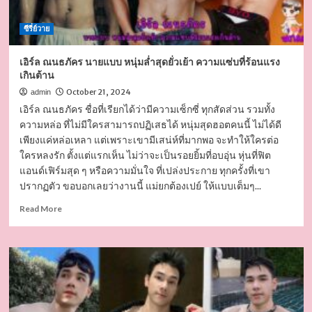
งาน
สุด
ซีรี่ย์วาย
แซ่บ
เอิร์ล ณนธภัคร นายแบบ หนุ่มล่ำสุดยั่วเย้า ความแซ่บที่ร้อนแรง
เกินต้าน
October 21, 2024
admin
เอิร์ล ณนธภัคร ชื่อที่เรียกได้ว่ามีความเซ็กซี่ ทุกสัดส่วน รวมทั้ง
ความหล่อ ที่ไม่มีใครสามารถปฏิเสธได้ หนุ่มสุดฮอตคนนี้ ไม่ได้ดี
เพียงแค่หล่อเหลา แต่เพราะเขามีเสน่ห์ที่มากพอ จะทำให้ใครต่อ
ใครหลงรัก ตั้งแต่แรกเห็น ไม่ว่าจะเป็นรอยยิ้มที่อบอุ่น หุ่นที่ฟิต
แอนด์เฟิร์มสุด ๆ หรือความมั่นใจ ที่เปล่งประกาย ทุกครั้งที่เขา
ปรากฏตัว ขอบอกเลยว่างานนี้ แม่ยกต้องเปย์ ให้แบบเต็มๆ...
Read
Read More
more
about
เอิร์ล
ณนธ
ภัคร
นาย
แบบ