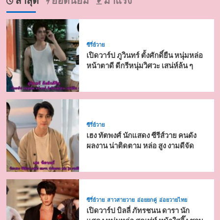
ล่าสุด
ยอดนิยม
มาแรง
ซีรี่ย์วาย
เปิดวาร์ป ภูวินทร์ ตั้งศักดิ์ยืน หนุ่มหล่อ
หน้าตาดี ดีกรีหนุ่มวิศวะ เสน่ห์ล้น ๆ
ซีรี่ย์วาย
เฮง ทัตพงศ์ นักแสดง ซีรีส์วาย คนดัง
ผลงาน น่าติดตาม หล่อ สูง งามดีจัด
ซีรี่ย์วาย
สาวสายวาย
อ่อยยกคู่
อ่อยวายไทย
เปิดวาร์ป บิลลี่ ภัทรชนน ดารา นัก