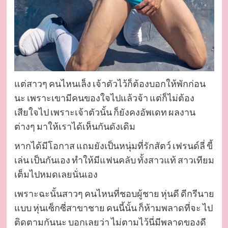
แต่สาวๆ คนไหนเล็ง เจ้าตัวไว้ก็ต้องบอกให้พักก่อน
นะ เพราะเขามีคนของใจไปแล้วจ้า แต่ก็ไม่ต้อง
เสียใจไป เพราะเจ้าตัวนั้น ก็ยังคงอัพเดท ผลงาน
ต่างๆ มาให้เราได้เห็นกันดังเดิม
หากได้มีโอกาส แถมยังเป็นหนุ่มที่รักสัตว์ เฟรนด์ลี่ ขี้
เล่น เป็นกันเอง ทำให้มีแฟนคลับ ทั้งสาวแท้ สาวเทียม
เต็มไปหมดเลยนั่นเอง
เพราะฉะนั้นสาวๆ คนไหนที่ชอบผู้ชาย หุ่นดี ดีกรีนาย
แบบ หุ่นเซ็กซี่สาขาชาย คนนี้นั้น ก็ห้ามพลาดที่จะ ไป
ติดตามกันนะ บอกเลยว่า ไม่ตามไว้นี่มีพลาดของดี