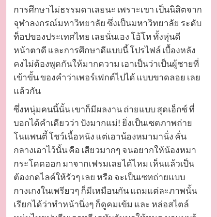
การศึกษาไม่ธรรมดาเลยนะ เพราะเขา เป็นนิสิตจาก
จุฬาลงกรณ์มหาวิทยาลัย ซึ่งเป็นมหาวิทยาลัย ระดับ
ท็อปของประเทศไทย เลยนั่นเอง โอ้โห ทั้งหุ่นดี
หน้าตาดี และการศึกษาดีแบบนี้ โปรไฟล์ เบื้องหลัง
คงไม่ต้องพูดกันให้มากความ เอาเป็นว่าเป็นผู้ชายที่
เข้าขั้น ของคำว่าเพอร์เฟกต์ไปได้ แบบขาดลอย เลย
แล้วกัน
ซึ่งหนุ่มคนนี้นั้น เขาก็มีผลงาน ถ่ายแบบ สุดเอ็กซ์ ที่
บอกได้คำเดียวว่า ปังมากแม่! ยิ่งเป็นเซตภาพถ่าย
โนแพนตี้ โชว์เนื้อหนัง แต่เอาน้องหมามานั่ง คั่น
กลางเอาไว้นั้น คือ เสียวมากๆ จนอยากให้น้องหมา
กระโดดออก มาจากเฟรมเลยได้ไหม เห็นแล้วเป็น
ต้องกดไลค์ให้รัวๆ เลย หรือ จะเป็นเซทถ่ายแบบ
กางเกงในเพรียวๆ ก็มีเหมือนกัน แถมแต่ละภาพนั้น
เรียกได้ว่าทำหน้านิ่งๆ ก็ดูคมเข้ม และ หล่อสไตล์