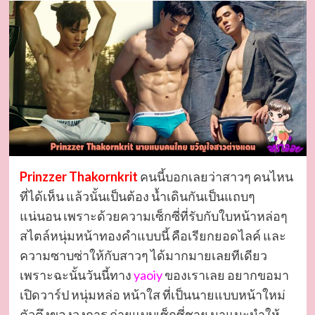
Prinzzer Thakornkrit
คนนี้บอกเลยว่าสาวๆ คนไหน
ที่ได้เห็น แล้วนั้นเป็นต้อง น้ำเดินกันเป็นแถบๆ
แน่นอน เพราะด้วยความเซ็กซี่ที่รับกับใบหน้าหล่อๆ
สไตล์หนุ่มหน้าทองคำแบบนี้ คือเรียกยอดไลค์ และ
ความซาบซ่าให้กับสาวๆ ได้มากมายเลยทีเดียว
เพราะฉะนั้นวันนี้ทาง
yaoiy
ของเราเลย อยากขอมา
เปิดวาร์ป หนุ่มหล่อ หน้าใส ที่เป็นนายแบบหน้าใหม่
ตัวตึงของวงการ ถ่ายแบบเซ็กซี่ชาย มาแนะนำให้