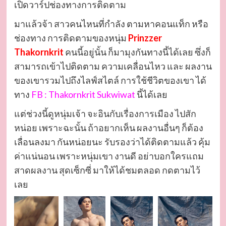
เปิดวาร์ปช่องทางการติดตาม
มาแล้วจ้า สาวคนไหนที่กำลัง ตามหาคอนแท็ก หรือ
ช่องทาง การติดตามของหนุ่ม
Prinzzer
Thakornkrit
คนนี้อยู่นั้น ก็มามุงกันทางนี้ได้เลย ซึ่งก็
สามารถเข้าไปติดตาม ความเคลื่อนไหว และ ผลงาน
ของเขารวมไปถึงไลฟ์สไตล์ การใช้ชีวิตของเขา ได้
ทาง
FB : Thakornkrit Sukwiwat
นี้ได้เลย
แต่ช่วงนี้ดูหนุ่มเจ้า จะอินกับเรื่องการเมือง ไปสัก
หน่อย เพราะฉะนั้น ถ้าอยากเห็น ผลงานอื่นๆ ก็ต้อง
เลื่อนลงมา กันหน่อยนะ รับรองว่าได้ติดตามแล้ว คุ้ม
ค่าแน่นอน เพราะหนุ่มเขา งานดี อย่าบอกใครแถม
สาดผลงาน สุดเซ็กซี่ มาให้ได้ชมตลอด กดตามไว้
เลย