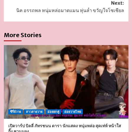
Next:
นิค อรรถพล หนุ่มหล่อมาดแมน หุ่นล่ำ ขวัญใจโซเชียล
More Stories
ซีรี่ย์วาย
สาวสายวาย
อ่อยยกคู่
อ่อยวายไทย
เปิดวาร์ป บิลลี่ ภัทรชนน ดารา นักแสดง หนุ่มหล่อ สุดเท่ห์ หน้าใส
กิ๊ง ชวนมอง