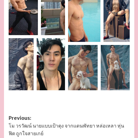
Post
Previous:
โม วรวัฒน์ นายแบบเป้าตุง จากแดนพัทยา หล่อเหลา หุ่น
navigation
ฟิต ถูกใจสายเกย์