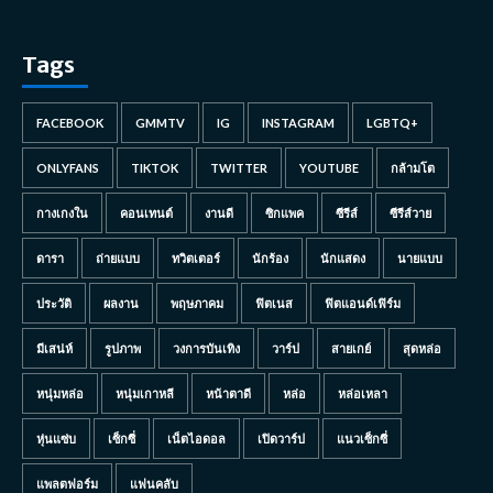
Tags
FACEBOOK
GMMTV
IG
INSTAGRAM
LGBTQ+
ONLYFANS
TIKTOK
TWITTER
YOUTUBE
กล้ามโต
กางเกงใน
คอนเทนต์
งานดี
ซิกแพค
ซีรีส์
ซีรีส์วาย
ดารา
ถ่ายแบบ
ทวิตเตอร์
นักร้อง
นักแสดง
นายแบบ
ประวัติ
ผลงาน
พฤษภาคม
ฟิตเนส
ฟิตแอนด์เฟิร์ม
มีเสน่ห์
รูปภาพ
วงการบันเทิง
วาร์ป
สายเกย์
สุดหล่อ
หนุ่มหล่อ
หนุ่มเกาหลี
หน้าตาดี
หล่อ
หล่อเหลา
หุ่นแซ่บ
เซ็กซี่
เน็ตไอดอล
เปิดวาร์ป
แนวเซ็กซี่
แพลตฟอร์ม
แฟนคลับ