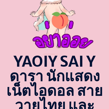
YAOIY SAI Y
ดารา นักแสดง
เน็ตไอดอล สาย
วายไทย และ