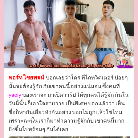
พอร์ท ไชยพจน์
บอกเลยว่าใคร ที่ไถทวิตเตอร์ บ่อยๆ
นั้นจะต้องรู้จัก กับเขาคนนี้ อย่างแน่นอน ซึ่งคนที่
yaoiy
ของเราจะ มาเปิดวาร์ป ให้ทุกคนได้รู้จัก กันใน
วันนี้นั้น ก็เอาใจสายวาย เป็นพิเศษ บอกแล้วว่า เห็น
ชื่อก็พากันเสียวหัวกันอย่าง บอกไม่ถูกแล้วใช่ไหม
เพราะฉะนั้น เราก็มาทำความรู้จักกับ เขาคนนี้มาก
ยิ่งขึ้นไปพร้อมๆ กันได้เลย