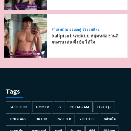
สาวสายวาย
อ่อยยกคู่
อ่อยวายไทย
ballpisut นายแบบ หนุ่มหล่อ งานดี
ผลงาน เด่น ตี๋ เข้ม ได้ใจ
Tags
FACEBOOK
GMMTV
IG
INSTAGRAM
LGBTQ+
ONLYFANS
TIKTOK
TWITTER
YOUTUBE
กล้ามโต
กางเกงใน
คอนเทนต์
งานดี
ซิกแพค
ซีรีส์
ซีรีส์วาย