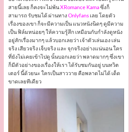
สายนี้เลย ก็คงจะไม่พ้น
XRomance Kama
ซึ่งก็
สามารถ รับชมได้ ผ่านทาง
Onlyfans
เลย โดยตัว
เรื่องของเขา ก็จะมีความเป็น แนวหนังนิดๆ ดูมีความ
เป็น ฟิล์มหน่อยๆ ให้ความรู้สึก เหมือนกับกำลังดูหนัง
อยู่สักเรื่องมากๆ แล้วบอกเลยว่า เจ้าตัวเล่นเอง เล่น
จริง เสียวจริง เจ็บจริง และ จุกจริงอย่างแน่นอน ใคร
ที่ยังไม่เคยเข้าไปดู นั้นบอกเลยว่า พลาดมากๆ ซึ่งเขา
ก็มีตัวอย่างของเรื่องให้เรา ได้รับชมกันอยู่ บนทวิต
เตอร์ นี้ด้วยนะ ใครเป็นสาววาย คือพลาดไม่ได้ เด็ด
ขาดเลยทีเดียว