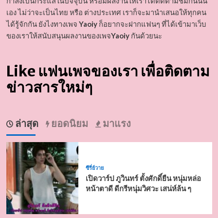
กำลังเป็นกระแสในปัจจุบัน หรือมีผลงานให้เราได้ติดตามชมกันนั้น
เอง ไม่ว่าจะเป็นไทย หรือ ต่างประเทศ เราก็จะมานำเสนอให้ทุกคน
ได้รู้จักกัน ยังไงทางเพจ
Yaoiy
ก็อยากจะฝากแฟนๆ ที่ได้เข้ามาเว็บ
ของเราให้สนับสนุนผลงานของเพจ
Yaoiy
กันด้วยนะ
Like แฟนเพจของเรา เพื่อติดตาม
ข่าวสารใหม่ๆ
ล่าสุด
ยอดนิยม
มาแรง
ซีรี่ย์วาย
เปิดวาร์ป ภูวินทร์ ตั้งศักดิ์ยืน หนุ่มหล่อ
หน้าตาดี ดีกรีหนุ่มวิศวะ เสน่ห์ล้น ๆ