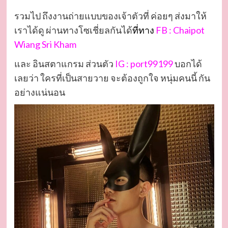
รวมไป ถึงงานถ่ายแบบของเจ้าตัวที่ ค่อยๆ ส่งมาให้
เราได้ดู ผ่านทางโซเชี่ยลกันได้
ที่ทาง
FB :
Chaipot
Wiang Sri Kham
และ อินสตาแกรม ส่วนตัว
IG :
port99199
บอกได้
เลยว่า ใครที่เป็นสายวาย จะต้องถูกใจ หนุ่มคนนี้ กัน
อย่างแน่นอน