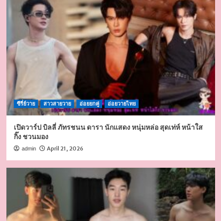
ซีรี่ย์วาย
สาวสายวาย
อ่อยยกคู่
อ่อยวายไทย
เปิดวาร์ป บิลลี่ ภัทรชนน ดารา นักแสดง หนุ่มหล่อ สุดเท่ห์ หน้าใส
กิ๊ง ชวนมอง
April 21, 2026
admin