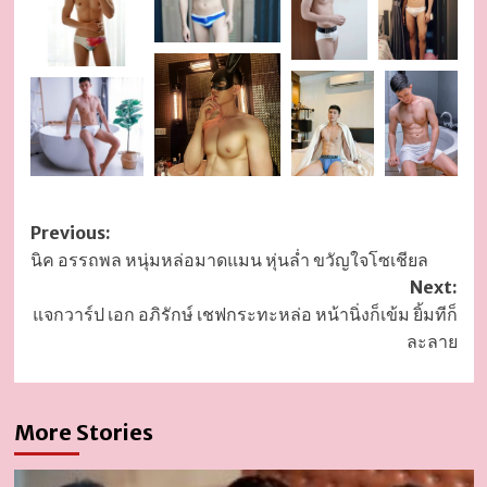
Post
Previous:
นิค อรรถพล หนุ่มหล่อมาดแมน หุ่นล่ำ ขวัญใจโซเชียล
navigation
Next:
แจกวาร์ป เอก อภิรักษ์ เชฟกระทะหล่อ หน้านิ่งก็เข้ม ยิ้มทีก็
ละลาย
More Stories