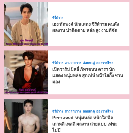
ซีรี่ย์วาย
เฮง ทัตพงศ์ นักแสดง ซีรีส์วาย คนดัง
ผลงาน น่าติดตาม หล่อ สูง งามดีจัด
ซีรี่ย์วาย
สาวสายวาย
อ่อยยกคู่
อ่อยวายไทย
เปิดวาร์ป บิลลี่ ภัทรชนน ดารา นัก
แสดง หนุ่มหล่อ สุดเท่ห์ หน้าใสกิ๊ง ชวน
มอง
ซีรี่ย์วาย
สาวสายวาย
อ่อยยกคู่
อ่อยวายไทย
Peerawat หนุ่มหล่อ หน้าใส ฟีล
เกาหลี เทสดี ผลงาน ถ่ายแบบ เท่ซะ
ไม่มี