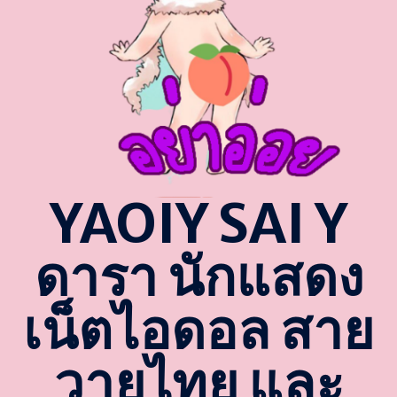
YAOIY SAI Y
ดารา นักแสดง
เน็ตไอดอล สาย
วายไทย และ