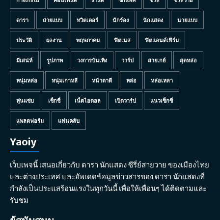
ดารา
ถ่ายแบบ
ทวิตเตอร์
นักร้อง
นักแสดง
นายแบบ
ประวัติ
ผลงาน
พฤษภาคม
ฟิตเนส
ฟิตแอนด์เฟิร์ม
มีเสน่ห์
รูปภาพ
วงการบันเทิง
วาร์ป
สายเกย์
สุดหล่อ
หนุ่มหล่อ
หนุ่มเกาหลี
หน้าตาดี
หล่อ
หล่อเหลา
หุ่นแซ่บ
เซ็กซี่
เน็ตไอดอล
เปิดวาร์ป
แนวเซ็กซี่
แพลตฟอร์ม
แฟนคลับ
Yaoiy
เว็บเพจนี้ เสนอเกี่ยวกับ ดารา นักแสดง ซีรี่ย์สายวาย ของเมืองไทย
และต่างประเทศ และอัพเดดข้อมูลข่าวสารของ ดารา นักแสดงที่
กำลังเป็นประแสร้อนแรงในทุกวันนี้ เพื่อให้เพื่อนๆ ได้ติดตามและ
รับชม