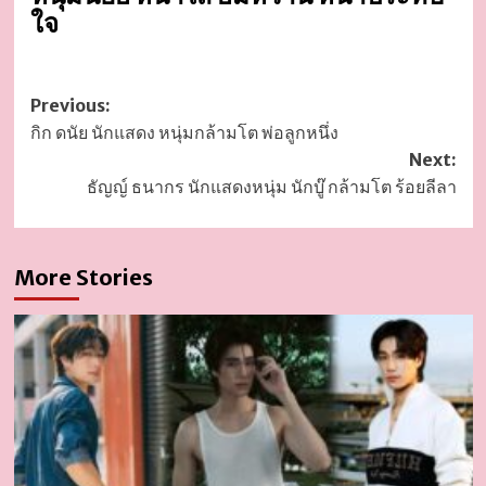
ใจ
Post
Previous:
กิก ดนัย นักแสดง หนุ่มกล้ามโต พ่อลูกหนึ่ง
navigation
Next:
ธัญญ์ ธนากร นักแสดงหนุ่ม นักบู๊ กล้ามโต ร้อยลีลา
More Stories