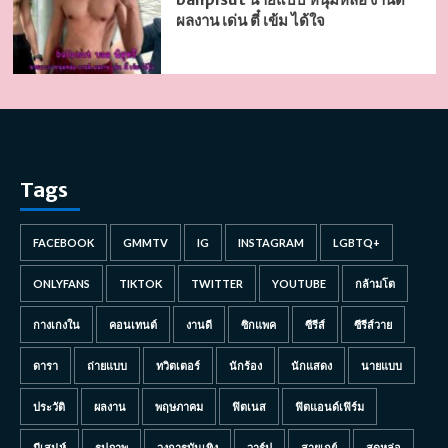
ผลงาน เด่น ตี๋ เข้ม ได้ใจ
Tags
FACEBOOK
GMMTV
IG
INSTAGRAM
LGBTQ+
ONLYFANS
TIKTOK
TWITTER
YOUTUBE
กล้ามโต
กางเกงใน
คอนเทนต์
งานดี
ซิกแพค
ซีรีส์
ซีรีส์วาย
ดารา
ถ่ายแบบ
ทวิตเตอร์
นักร้อง
นักแสดง
นายแบบ
ประวัติ
ผลงาน
พฤษภาคม
ฟิตเนส
ฟิตแอนด์เฟิร์ม
มีเสน่ห์
รูปภาพ
วงการบันเทิง
วาร์ป
สายเกย์
สุดหล่อ