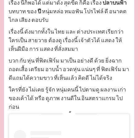
เรื่อง นี้ก็พอได้ แต่มาดัง สุดขีด ก็คือ เรื่อง
ปลาบนฟ้า
บทบาท ของ
ปี
หนุ่มหล่อ หมอฟัน โปรไฟล์ ดี อนาคต
ไกล เสียง ตอบรับ
เรื่องนี้ ดังมากทั้งใน ไทย และ ต่างประเทศ เรียกว่า
ใครเป็น สายวาย ต้องดู เรื่องนี้ เจ้าตัวได้ แสดง ให้
เห็นฝีมือ การ แสดง ที่สั่งสมมา
บวก กับ หุ่น ที่ฟิตเฟิร์ม มาเป็น อย่างดี ด้วย ยิ่งฉาก
ถอดเสื้อ เตรียม อาบน้ำ อวดหุ่น แน่นๆ ที่ ฟิตเฟิร์ม มา
ดีแถมได้ความขาว ที่เห็นแล้ว คิดดี ไม่ได้จริง
ใครที่ยัง ไม่เคย รู้จัก หนุ่มคนนี้ ไปตามดู ผลงาน เก่า
ของเค้าได้ หรือ ดูภาพ งานดีใน อินสตราแกรม ไป
ก่อน