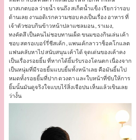
บาสเกตบอล ว่ายน้ำ จนถึง สเก็ตน้ำแข็ง เรียกว่ารอบ
ด้านเลย งานอดิเรกความชอบ คงเป็นเรื่อง อาหาร ที่
เจ้าตัวชอบกินข้าวหน้าปลาแซลมอน , ราเมง,
ทงคัตสึ เป็นคนไม่ชอบทานเผ็ด ขนมของกินเล่น เค้า
ชอบ สตรอเบอร์รี่ชีสเค้ก , แพนเค้กลาวาช็อคโกแลต
แฟนคลับหาไป สนับสนุน เค้าได้ จุดเด่นของเค้าคง
เป็นเรื่องรอยยิ้ม ที่หากได้ยิ้มรับรองโดนตก เนื่องจาก
เป็นหนุ่มที่มีรอยยิ้มแบบยิ้มทั้งหน้าเลย คือมันยิ้มไป
หมดทั้งรอยยิ้มที่ปาก ดวงตา และใบหน้าที่ขับให้การ
ยิ้มนั้นมันดูจริงใจแบบไร้สิ่งเจือปน เห็นแล้วเขินเลย
ว่างั้น