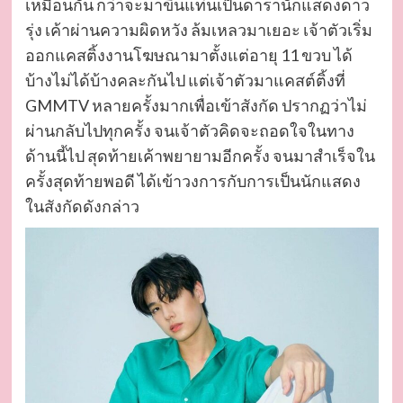
เหมือนกัน กว่าจะมาขึ้นแท่นเป็นดารานักแสดงดาว
รุ่ง เค้าผ่านความผิดหวัง ล้มเหลวมาเยอะ เจ้าตัวเริ่ม
ออกแคสติ้งงานโฆษณามาตั้งแต่อายุ 11 ขวบ ได้
บ้างไม่ได้บ้างคละกันไป แต่เจ้าตัวมาแคสต์ติ้งที่
GMMTV หลายครั้งมากเพื่อเข้าสังกัด ปรากฏว่าไม่
ผ่านกลับไปทุกครั้ง จนเจ้าตัวคิดจะถอดใจในทาง
ด้านนี้ไป สุดท้ายเค้าพยายามอีกครั้ง จนมาสำเร็จใน
ครั้งสุดท้ายพอดี ได้เข้าวงการกับการเป็นนักแสดง
ในสังกัดดังกล่าว