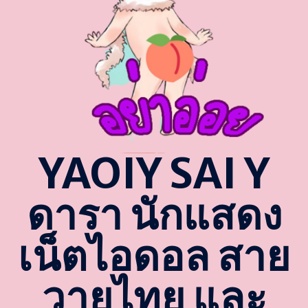
YAOIY SAI Y
ดารา นักแสดง
เน็ตไอดอล สาย
วายไทย และ