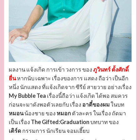
ผลงาน แจ้งเกิด การเข้า วงการ ของ
ภูวินทร์ ตั้งศักดิ์
ยื่น
หากนับ เฉพาะ เรื่องของการ แสดง ถือว่า เป็นอีก
หนึ่ง นักแสดง ที่แจ้งเกิดจาก ซีรีย์ สายวาย อย่างเรื่อง
My Bubble Tea
เรื่องนี้ถือว่า แจ้งเกิด ได้พอ สมควร
ก่อนจะมาดังพอตัวเลยกับ เรื่อง
อาตี๋ของผม
ในบท
หมอน
น้องชาย ของ
หมอก
ตัวละคร ในเรื่อง ถัดมา
เป็น เรื่อง
The Gifted:Graduation
บทบาท ของ
เติร์ด
กรรมการ นักเรียน จอมเฮี๊ยบ