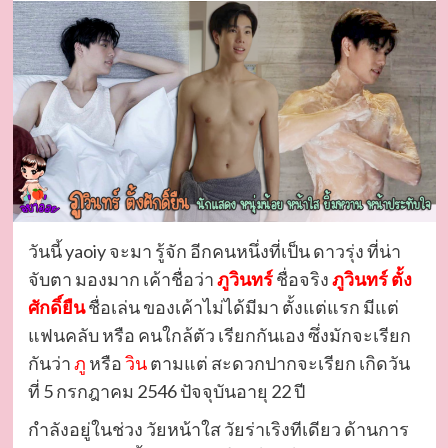
วันนี้ yaoiy จะมา รู้จัก อีกคนหนึ่งที่เป็น ดาวรุ่ง ที่น่า
จับตา มองมาก เค้าชื่อว่า
ภูวินทร์
ชื่อจริง
ภูวินทร์ ตั้ง
ศักดิ์ยืน
ชื่อเล่น ของเค้าไม่ได้มีมา ตั้งแต่แรก มีแต่
แฟนคลับ หรือ คนใกล้ตัว เรียกกันเอง ซึ่งมักจะเรียก
กันว่า
ภู
หรือ
วิน
ตามแต่ สะดวกปากจะเรียก เกิดวัน
ที่ 5 กรกฎาคม 2546 ปัจจุบันอายุ 22 ปี
กำลังอยู่ในช่วง วัยหน้าใส วัยร่าเริงทีเดียว ด้านการ