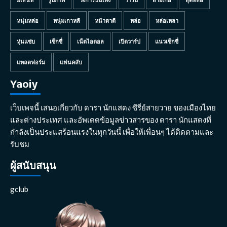
หนุ่มหล่อ
หนุ่มเกาหลี
หน้าตาดี
หล่อ
หล่อเหลา
หุ่นแซ่บ
เซ็กซี่
เน็ตไอดอล
เปิดวาร์ป
แนวเซ็กซี่
แพลตฟอร์ม
แฟนคลับ
Yaoiy
เว็บเพจนี้ เสนอเกี่ยวกับ ดารา นักแสดง ซีรี่ย์สายวาย ของเมืองไทย
และต่างประเทศ และอัพเดดข้อมูลข่าวสารของ ดารา นักแสดงที่
กำลังเป็นประแสร้อนแรงในทุกวันนี้ เพื่อให้เพื่อนๆ ได้ติดตามและ
รับชม
ผู้สนับสนุน
gclub