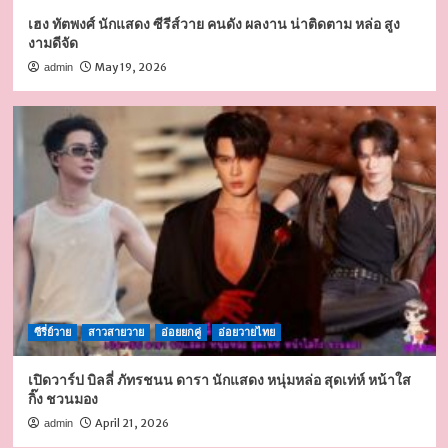
เฮง ทัตพงศ์ นักแสดง ซีรีส์วาย คนดัง ผลงาน น่าติดตาม หล่อ สูง
งามดีจัด
May 19, 2026
admin
ซีรี่ย์วาย
สาวสายวาย
อ่อยยกคู่
อ่อยวายไทย
เปิดวาร์ป บิลลี่ ภัทรชนน ดารา นักแสดง หนุ่มหล่อ สุดเท่ห์ หน้าใส
กิ๊ง ชวนมอง
April 21, 2026
admin