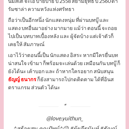
นมัสเต จ๊ะเอ๋ บ๊ายบาย ปี 2558 สยามยุทธ ปี 2560 ดา
รัมซาล่า ความหวังแห่งศรัทธา
ถือว่าเป็นอีกหนึ่ง นักแสดงหนุ่ม ที่ผ่านบทบู๊ และ
แสดง บทอื่นมาอย่าง มากมาย แม้ว่า ตอนนี้ จะถอย
ไปเป็น บทบาทเบื้องหลัง และ ผู้จัดบ้าง แต่เจ้าตัวก็
เคยให้ สัมภาษณ์
เอาไว้ว่าตอนนี้เป็น นักแสดง อิสระ หากมีใครยื่นบท
น่าสนใจ เข้ามา ก็พร้อมจะเล่นด้วย เหมือนกัน บทบู๊ ก็
ยังได้นะ เค้าบอก และ ถ้าหากใครอยาก สนับสนุน
ธัญญ์ ธนากร
ก็ยังสามารถไปกดติดตาม ได้ที่อินส
ตราแกรม ส่วนตัว ได้นะ
@love.yuithun_
^สร้อยสน คุณปัทม์^😜
#ยุ้ยจีรนันท์
#ธัญญ์