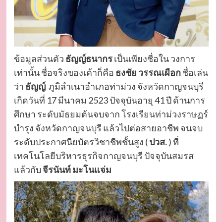
ข้อมูลส่วนตัว
ธัญญ์ธนากร
เป็นเพียงชื่อใน วงการ
เท่านั้น ชื่อจริงของเค้าก็คือ
ธงชัย วรรณเผือก
ชื่อเล่น
ว่า
ธัญญ์
ภูมิลำเนาอำเภอท่าม่วง จังหวัดกาญจนบุรี
เกิดวันที่ 17 มีนาคม 2523 ปัจจุบันอายุ 41 ปี ด้านการ
ศึกษา ระดับมัธยมต้นจบจาก โรงเรียนท่าม่วงราษฏร์
บำรุง จังหวัดกาญจนบุรี แล้วไปต่อสายอาชีพ จนจบ
ระดับประกาศนียบัตรวิชาชีพชั้นสูง (
ปวส.
) ที่
เทคโนโลยีบริหารธุรกิจกาญจนบุรี ปัจจุบันสมรส
แล้วกับ
จีรนันท์ มะโนแจ่ม