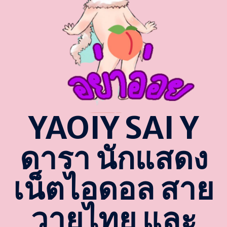
YAOIY SAI Y
ดารา นักแสดง
เน็ตไอดอล สาย
วายไทย และ