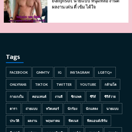
ballpisut นายแบบ หนุ่มหล่อ งานดี
ผลงาน เด่น ตี๋ เข้ม ได้ใจ
Tags
FACEBOOK
GMMTV
IG
INSTAGRAM
LGBTQ+
ONLYFANS
TIKTOK
TWITTER
YOUTUBE
กล้ามโต
กางเกงใน
คอนเทนต์
งานดี
ซิกแพค
ซีรีส์
ซีรีส์วาย
ดารา
ถ่ายแบบ
ทวิตเตอร์
นักร้อง
นักแสดง
นายแบบ
ประวัติ
ผลงาน
พฤษภาคม
ฟิตเนส
ฟิตแอนด์เฟิร์ม