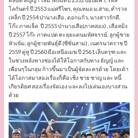
โลกันตร์ ปี 2553 แม่ศรีไพร, คุณหมอ ม.สาม, ตำรวจ
เหล็ก ปี 2554 ป่านางเสือ , ดอกแก้ว, นางสาวรักดี,
โก๊ะ ภาคเจ็ด ปี 2555 ป่านางเสือ(ภาคสอง) , เสือสมิง
ปี 2557 โก๊ะ ภาคแปด ตะลุยแดนมหัศจรรย์, ลูกผู้ชาย
หัวเข้ม, ลูกผู้ชายพันธุ์ดี (ซีซั่นสาม) , เนตรนาคราช ปี
2559 คู่หู ปี 2560 มือเหนือเมฆ ปี 2561 เล็บครุฑ และ
ในช่วงหลังทางช่องได้ให้โอกาสกับทาง ธัญญ์ และ
เพื่อนๆในกลุ่ม ก้าวขึ้นมาเป็นผู้จัดละครด้วย โดยเค้า
ได้โอกาสมาสองเรื่องก็คือ เชิง ชาย ชาญ และ หนี้
เกียรติยศ สองเรื่องจัดเอง และลงไปเล่นเองบางส่วน
ด้วย