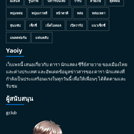
มีเสน่ห์
รูปภาพ
วงการบันเทิง
วาร์ป
สายเกย์
สุดหล่อ
หนุ่มหล่อ
หนุ่มเกาหลี
หน้าตาดี
หล่อ
หล่อเหลา
หุ่นแซ่บ
เซ็กซี่
เน็ตไอดอล
เปิดวาร์ป
แนวเซ็กซี่
แพลตฟอร์ม
แฟนคลับ
Yaoiy
เว็บเพจนี้ เสนอเกี่ยวกับ ดารา นักแสดง ซีรี่ย์สายวาย ของเมืองไทย
และต่างประเทศ และอัพเดดข้อมูลข่าวสารของ ดารา นักแสดงที่
กำลังเป็นประแสร้อนแรงในทุกวันนี้ เพื่อให้เพื่อนๆ ได้ติดตามและ
รับชม
ผู้สนับสนุน
gclub