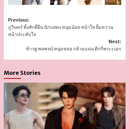
Post
Previous:
ภูวินทร์ ตั้งศักดิ์ยืน นักแสดง หนุ่มน้อย หน้าใส ยิ้มหวาน
navigation
หน้าประทับใจ
Next:
ข้าวตู พลพจน์ หนุ่มหล่อ กล้ามแน่น ดีกรีพระะเอก
More Stories