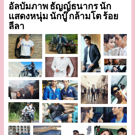
อัลบัมภาพ ธัญญ์ธนากร นัก
แสดงหนุ่ม นักบู๊ กล้ามโต ร้อย
ลีลา