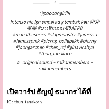
@poooohgirllll
intenso nie jgn smpai aq g tembak kau 😤😤
😅😅
#มาเฟียเดอะซีรีส์EP8
#mafiatheseries
#slapmonster
#jamessu
#jamesspmk
#plerng_pollapakk
#plerng
#joongarchen
#chen_rcj
#ginavirahya
#thun_tanakorn
♬ original sound – raikanmembers –
raikanmembers
เปิดวาร์ป ธัญญ์ ธนากร ได้ที่
IG :
thun_tanakorn