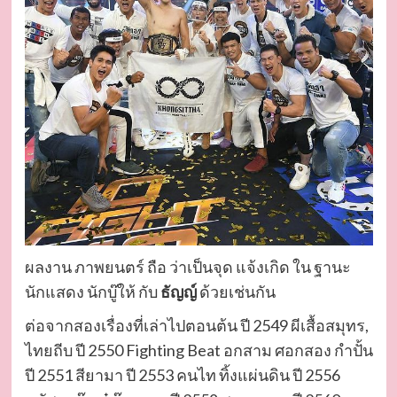
ผลงาน ภาพยนตร์ ถือ ว่าเป็นจุด แจ้งเกิด ใน ฐานะ
นักแสดง นักบู๊ให้ กับ
ธัญญ์
ด้วยเช่นกัน
ต่อจากสองเรื่องที่เล่าไปตอนต้น ปี 2549 ผีเสื้อสมุทร,
ไทยถีบ ปี 2550 Fighting Beat อกสาม ศอกสอง กำปั้น
ปี 2551 สียามา ปี 2553 คนไท ทิ้งแผ่นดิน ปี 2556