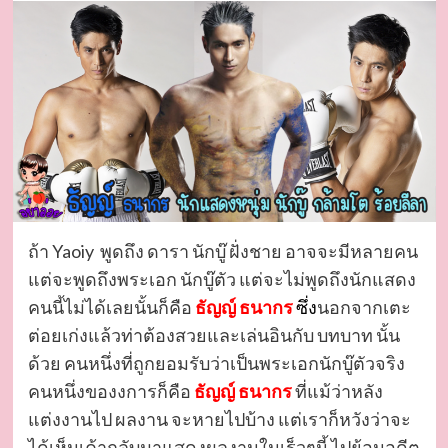
ถ้า Yaoiy พูดถึง ดารา นักบู๊ ฝั่งชาย อาจจะมีหลายคน
แต่จะพูดถึงพระเอก นักบู๊ตัว แต่จะไม่พูดถึงนักแสดง
คนนี้ไม่ได้เลยนั้นก็คือ
ธัญญ์ ธนากร
ซึ่ง
นอกจากเตะ
ต่อยเก่งแล้วท่าต้องสวยและเล่นอินกับ บทบาท นั้น
ด้วย คนหนึ่งที่ถูกยอมรับว่าเป็นพระเอกนักบู๊ตัวจริง
คนหนึ่งของงการก็คือ
ธัญญ์ ธนากร
ที่แม้ว่าหลัง
แต่งงานไป ผลงาน จะหายไปบ้าง แต่เราก็หวังว่าจะ
ได้เห็นเค้ากลับมาแสดงผลงานในเร็วๆนี้ ไปย้อนอดีต