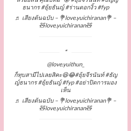
ธนากร
#ยุ้ยธันญ์
#ร่านดอกงิ้ว
#fyp
♬ เสียงต้นฉบับ – 💐love.yuichiranan💐 –
🧸love.yuichiranan🧸
@love.yuithun_
ก็ทุบสามีไปเลยสิคะ😆😂
#ยุ้ยจีรนันท์
#ธัญ
ญ์ธนากร
#ยุ้ยธันญ์
#fyp
#อย่าปิดการมอง
เห็น
♬ เสียงต้นฉบับ – 💐love.yuichiranan💐 –
🧸love.yuichiranan🧸