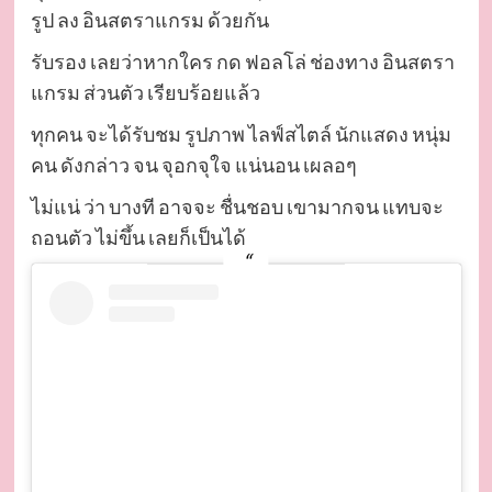
รูป ลง อินสตราแกรม ด้วยกัน
รับรอง เลยว่าหากใคร กด ฟอลโล่ ช่องทาง อินสตรา
แกรม ส่วนตัว เรียบร้อยแล้ว
ทุกคน จะได้รับชม รูปภาพ ไลฟ์สไตล์ นักแสดง หนุ่ม
คน ดังกล่าว จน จุอกจุใจ แน่นอน เผลอๆ
ไม่แน่ ว่า บางที อาจจะ ชื่นชอบ เขามากจน แทบจะ
ถอนตัว ไม่ขึ้น เลยก็เป็นได้