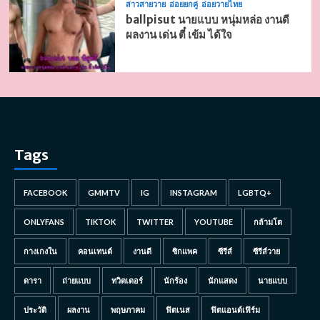
สาวสายวาย
อ่อยยกคู่
อ่อยวายไทย
ballpisut นายแบบ หนุ่มหล่อ งานดี
ผลงาน เด่น ตี๋ เข้ม ได้ใจ
Tags
FACEBOOK
GMMTV
IG
INSTAGRAM
LGBTQ+
ONLYFANS
TIKTOK
TWITTER
YOUTUBE
กล้ามโต
กางเกงใน
คอนเทนต์
งานดี
ซิกแพค
ซีรีส์
ซีรีส์วาย
ดารา
ถ่ายแบบ
ทวิตเตอร์
นักร้อง
นักแสดง
นายแบบ
ประวัติ
ผลงาน
พฤษภาคม
ฟิตเนส
ฟิตแอนด์เฟิร์ม