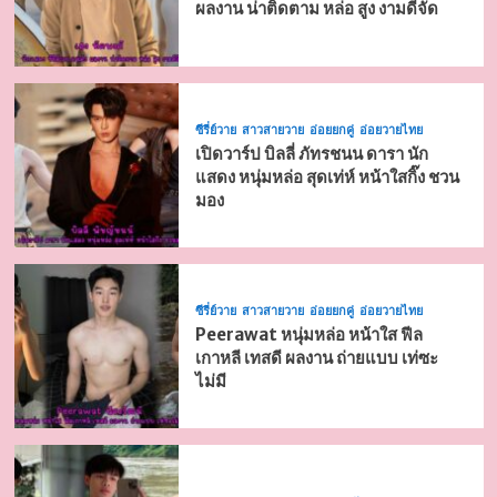
ผลงาน น่าติดตาม หล่อ สูง งามดีจัด
ซีรี่ย์วาย
สาวสายวาย
อ่อยยกคู่
อ่อยวายไทย
เปิดวาร์ป บิลลี่ ภัทรชนน ดารา นัก
แสดง หนุ่มหล่อ สุดเท่ห์ หน้าใสกิ๊ง ชวน
มอง
ซีรี่ย์วาย
สาวสายวาย
อ่อยยกคู่
อ่อยวายไทย
Peerawat หนุ่มหล่อ หน้าใส ฟีล
เกาหลี เทสดี ผลงาน ถ่ายแบบ เท่ซะ
ไม่มี