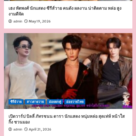
เฮง ทัตพงศ์ นักแสดง ซีรีส์วาย คนดัง ผลงาน น่าติดตาม หล่อ สูง
งามดีจัด
May 19, 2026
admin
ซีรี่ย์วาย
สาวสายวาย
อ่อยยกคู่
อ่อยวายไทย
เปิดวาร์ป บิลลี่ ภัทรชนน ดารา นักแสดง หนุ่มหล่อ สุดเท่ห์ หน้าใส
กิ๊ง ชวนมอง
April 21, 2026
admin