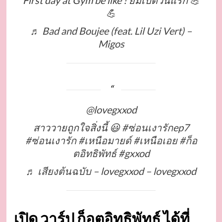
First day at Gym be like ! ยิมเปิดวันแรก 💪
💪
♬ Bad and Boujee (feat. Lil Uzi Vert) –
Migos
@lovegxxod
สาววายถูกใจสิ่งนี้ 😃
#ซ่อนเงารักep7
#ซ่อนเงารัก
#เหนือมายด์
#เหนือเอย
#ก็อ
ตอิทธิพัทธ์
#gxxod
♬ เสียงต้นฉบับ – lovegxxod – lovegxxod
เปิด วาร์ป ก็อตอิทธิพัทธ์ ได้ที่