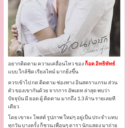
อยากติดตาม ความเคลื่อนไหว ของ
ก็อต อิทธิพัทธ์
แบบ ใกล้ชิด เรียลไทม์ มากยิ่งขึ้น
ควรเข้าไป กด ติดตาม ช่องทาง อินสตราแกรม ส่วน
ตัว ของเขากันด้วย จากการ อัพเดท ล่าสุด พบว่า
ปัจจุบัน มี ยอด ผู้ ติดตาม มากถึง 1.3 ล้าน รายเลยที
เดียว
โดย เขาจะ โพสต์ รูปภาพ ใหม่ๆ อยู่เป็น ประจำ แทบ
ทุกวัน บางครั้ง ก็ชวน เพื่อนๆ ดารา นักแสดง มาถ่าย