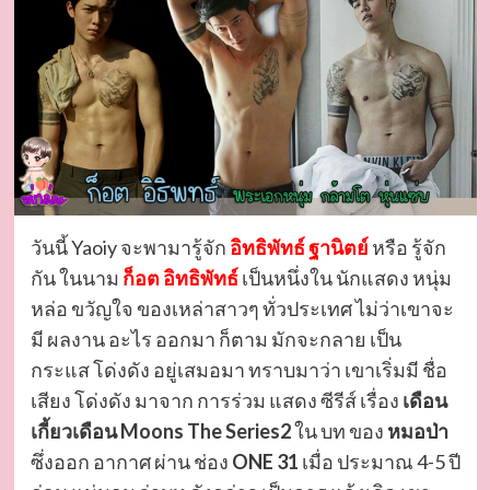
วันนี้ Yaoiy จะพามารู้จัก
อิทธิพัทธ์ ฐานิตย์
หรือ รู้จัก
กัน ในนาม
ก็อต อิทธิพัทธ์
เป็นหนึ่งใน นักแสดง หนุ่ม
หล่อ ขวัญใจ ของเหล่าสาวๆ ทั่วประเทศ ไม่ว่าเขาจะ
มี ผลงาน อะไร ออกมา ก็ตาม มักจะกลาย เป็น
กระแส โด่งดัง อยู่เสมอมา ทราบมาว่า เขาเริ่มมี ชื่อ
เสียง โด่งดัง มาจาก การร่วม แสดง ซีรีส์ เรื่อง
เดือน
เกี้ยวเดือน
Moons The Series2
ใน บท ของ
หมอป่า
ซึ่งออก อากาศ ผ่าน ช่อง
ONE 31
เมื่อ ประมาณ 4-5 ปี