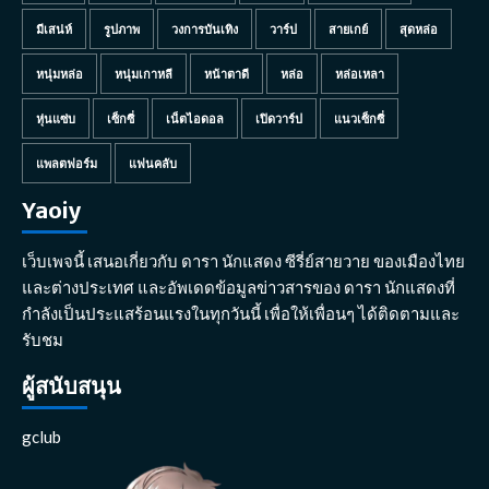
มีเสน่ห์
รูปภาพ
วงการบันเทิง
วาร์ป
สายเกย์
สุดหล่อ
หนุ่มหล่อ
หนุ่มเกาหลี
หน้าตาดี
หล่อ
หล่อเหลา
หุ่นแซ่บ
เซ็กซี่
เน็ตไอดอล
เปิดวาร์ป
แนวเซ็กซี่
แพลตฟอร์ม
แฟนคลับ
Yaoiy
เว็บเพจนี้ เสนอเกี่ยวกับ ดารา นักแสดง ซีรี่ย์สายวาย ของเมืองไทย
และต่างประเทศ และอัพเดดข้อมูลข่าวสารของ ดารา นักแสดงที่
กำลังเป็นประแสร้อนแรงในทุกวันนี้ เพื่อให้เพื่อนๆ ได้ติดตามและ
รับชม
ผู้สนับสนุน
gclub