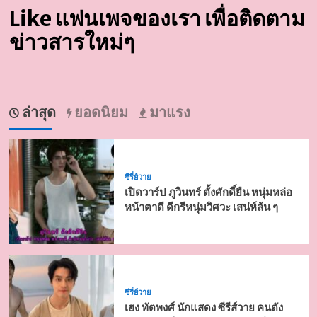
Like แฟนเพจของเรา เพื่อติดตาม
ข่าวสารใหม่ๆ
ล่าสุด
ยอดนิยม
มาแรง
ซีรี่ย์วาย
เปิดวาร์ป ภูวินทร์ ตั้งศักดิ์ยืน หนุ่มหล่อ
หน้าตาดี ดีกรีหนุ่มวิศวะ เสน่ห์ล้น ๆ
ซีรี่ย์วาย
เฮง ทัตพงศ์ นักแสดง ซีรีส์วาย คนดัง