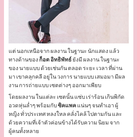
แต่ นอกเหนือจาก ผลงาน ในฐานะ นักแสดง แล้ว
ทางด้านของ
ก็อต อิทธิพัทธ์
ยังมี ผลงาน ในฐานะ
ของ นายแบบ ด้วยเช่นกัน ตลอด ระยะ เวลา ที่ผ่าน
มา เขาคลุกคลี อยู่ใน วงการ นายแบบ เสมอมา มีผล
งาน การถ่ายแบบ เซตต่างๆ ออกมาเพียบ
โดยผลงาน ในแต่ละ เซตนั้น แซ่บ เร่าร้อน เกินพิกัด
อวดหุ่นล่ำๆ พร้อมกับ
ซิคแพค
แน่นๆ จนทำเอา ผู้
หญิง ทั่วประเทศ หลงใหล คลั่งไคล้ ไปตามกัน และ
ด้วยความที่เจ้าตัวค่อนข้างได้รับความ นิยม จาก
ผู้คนทั้งหลาย