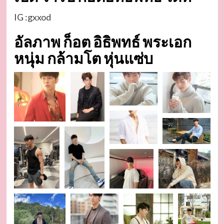
IG :
gxxod
อัลภาพ ก็อต อิธิพทธ์ พระเอก
หนุ่ม กล้ามโต หุ่นแซ่บ