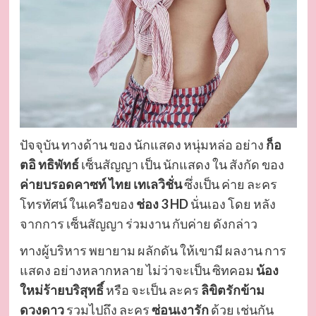
ปัจจุบัน ทางด้าน ของ นักแสดง หนุ่มหล่อ อย่าง
ก็อ
ตอิ ทธิพัทธ์
เซ็นสัญญา เป็น นักแสดง ใน สังกัด ของ
ค่ายบรอดคาซท์ ไทย เทเลวิชั่น
ซึ่งเป็น ค่าย ละคร
โทรทัศน์ ในเครือของ
ช่อง 3 HD
นั่นเอง โดย หลัง
จากการ เซ็นสัญญา ร่วมงาน กับค่าย ดังกล่าว
ทางผู้บริหาร พยายาม ผลักดัน ให้เขามี ผลงาน การ
แสดง อย่างหลากหลาย ไม่ว่าจะเป็น ซิทคอม
น้อง
ใหม่ร้ายบริสุทธิ์
หรือ จะเป็น ละคร
ลิขิตรักข้าม
ดวงดาว
รวมไปถึง ละคร
ซ่อนเงารัก
ด้วย เช่นกัน