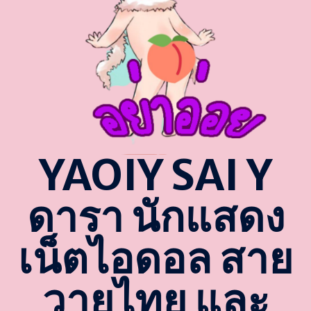
YAOIY SAI Y
ดารา นักแสดง
เน็ตไอดอล สาย
วายไทย และ