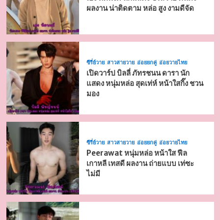
ผลงาน น่าติดตาม หล่อ สูง งามดีจัด
ซีรี่ย์วาย
สาวสายวาย
อ่อยยกคู่
อ่อยวายไทย
เปิดวาร์ป บิลลี่ ภัทรชนน ดารา นัก
แสดง หนุ่มหล่อ สุดเท่ห์ หน้าใสกิ๊ง ชวน
มอง
ซีรี่ย์วาย
สาวสายวาย
อ่อยยกคู่
อ่อยวายไทย
Peerawat หนุ่มหล่อ หน้าใส ฟีล
เกาหลี เทสดี ผลงาน ถ่ายแบบ เท่ซะ
ไม่มี