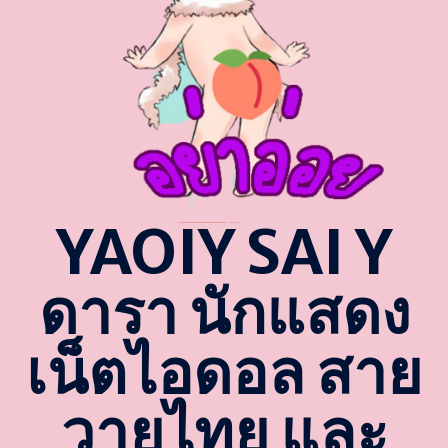
YAOIY SAI Y
ดารา นักแสดง
เน็ตไอดอล สาย
วายไทย และ