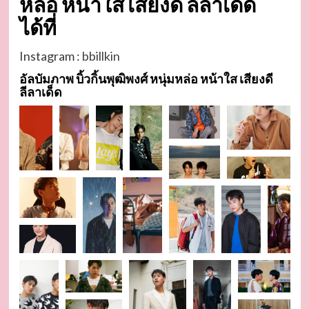
หล่อ หน้าใส เสียงดี ลีลาเด็ด
ได้ที่
Instagram :
bbillkin
อัลบัมภาพ บิ้วกิ้นพุฒิพงศ์ หนุ่มหล่อ หน้าใส เสียงดี
ลีลาเด็ด