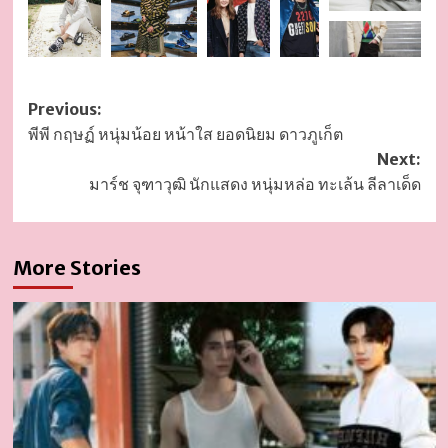
Post
Previous:
พีพี กฤษฏ์ หนุ่มน้อย หน้าใส ยอดนิยม ดาวภูเก็ต
navigation
Next:
มาร์ช จุฑาวุฒิ นักแสดง หนุ่มหล่อ ทะเล้น ลีลาเด็ด
More Stories