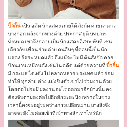
บิ้วกิ้น
เป็น อดีต นักแสดง ภายใต้ สังกัด ค่ายนาดาว
บางกอก หลังจากทางค่าย ประกาศ ยุติ บทบาท
ทั้งหมด เขาจึงกลายเป็น นักแสดง อิสระ ทันที เช่น
เดียวกับ เพื่อน ร่วมค่าย คนอื่นๆ ที่ตอนนี้เป็น นัก
แสดง อิสระ หมดแล้ว ถึงแม้จะ ไม่มี ต้นสังกัด คอย
ป้อนงานเหมือนดังเช่นใน อดีต แต่ด้วยความที่
บิ้วกิ้น
มี กระแส โด่งดัง ไป หลากหลาย ประเทศ แล้ว ย่อม
ทำให้ ทุกค่าย ต่าง แย่งชิ งตัวเขาไป ร่วมงาน ด้วย
โดยต่อไปจะมี ผลงาน อะไร ออกมาอีกบ้างนั้น คง
ต้องจับตามองต่อไปอีกสักระยะนึง เพราะในช่วง
เวลานี้คงจะอยู่ระหว่างการเปลี่ยนผ่าน บางสิ่งจึง
อาจจะยังไม่ค่อยเข้าที่เข้าทางสักเท่าไหร่นัก