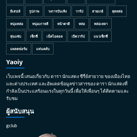
มีเสน่ห์
รูปภาพ
วงการบันเทิง
วาร์ป
สายเกย์
สุดหล่อ
หนุ่มหล่อ
หนุ่มเกาหลี
หน้าตาดี
หล่อ
หล่อเหลา
หุ่นแซ่บ
เซ็กซี่
เน็ตไอดอล
เปิดวาร์ป
แนวเซ็กซี่
แพลตฟอร์ม
แฟนคลับ
Yaoiy
เว็บเพจนี้ เสนอเกี่ยวกับ ดารา นักแสดง ซีรี่ย์สายวาย ของเมืองไทย
และต่างประเทศ และอัพเดดข้อมูลข่าวสารของ ดารา นักแสดงที่
กำลังเป็นประแสร้อนแรงในทุกวันนี้ เพื่อให้เพื่อนๆ ได้ติดตามและ
รับชม
ผู้สนับสนุน
gclub