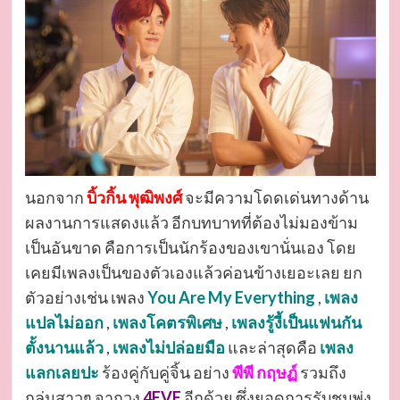
นอกจาก
บิ้วกิ้น พุฒิพงศ์
จะมีความโดดเด่นทางด้าน
ผลงานการแสดงแล้ว อีกบทบาทที่ต้องไม่มองข้าม
เป็นอันขาด คือการเป็นนักร้องของเขานั่นเอง โดย
เคยมีเพลงเป็นของตัวเองแล้วค่อนข้างเยอะเลย ยก
ตัวอย่างเช่น เพลง
You Are My Everything
,
เพลง
แปลไม่ออก
,
เพลงโคตรพิเศษ
,
เพลงรู้งี้เป็นแฟนกัน
ตั้งนานแล้ว
,
เพลงไม่ปล่อยมือ
และล่าสุดคือ
เพลง
แลกเลยปะ
ร้องคู่กับคู่จิ้น อย่าง
พีพี กฤษฏ์
รวมถึง
กลุ่มสาวๆ จากวง
4EVE
อีกด้วย ซึ่งยอดการรับชมพุ่ง