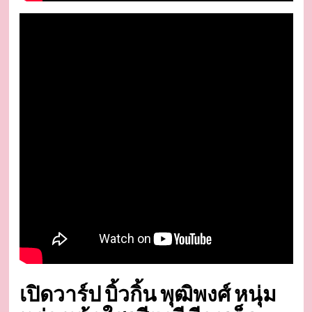
เปิดวาร์ป บิ้วกิ้น พุฒิพงศ์ หนุ่ม