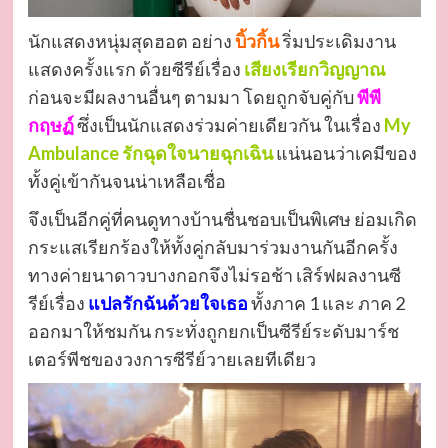
นักแสดงหนุ่มสุดฮอต อย่าง
บิ้วกิ้น
ริ่มประเดิมงาน
แสดงครั้งแรก ด้วยซีรีย์เรื่อง
เสียงเรียกวิญญาณ
ก่อนจะมีผลงานอื่นๆ ตามมา โดยถูกจับคู่กับ
พีพี
กฤษฏ์
ซึ่งเป็นนักแสดงร่วมค่ายเดียวกัน ในเรื่อง
My
Ambulance รักฉุดใจนายฉุกเฉิน
แน่นอนว่าเคมีของ
ทั้งคู่เข้ากันจนน่าเหลือเชื่อ
จึงเป็นอีกคู่ที่คนดูทางบ้านชื่นชอบเป็นพิเศษ ย่อมเกิด
กระแสเรียกร้องให้ทั้งคู่กลับมาร่วมงานกันอีกครั้ง
ทางค่ายนาดาวบางกอกจึงไม่รอช้า เสิร์ฟผลงานซี
รีย์เรื่อง
แปลรักฉันด้วยใจเธอ
ทั้งภาค 1 และ ภาค 2
ออกมาให้ชมกัน กระทั่งถูกยกเป็นซีรีย์ระดับมาร์ช
เตอร์พีชของวงการซีรีย์วายเลยทีเดียว