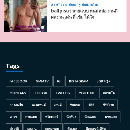
สาวสายวาย
อ่อยยกคู่
อ่อยวายไทย
ballpisut นายแบบ หนุ่มหล่อ งานดี
ผลงาน เด่น ตี๋ เข้ม ได้ใจ
Tags
FACEBOOK
GMMTV
IG
INSTAGRAM
LGBTQ+
ONLYFANS
TIKTOK
TWITTER
YOUTUBE
กล้ามโต
กางเกงใน
คอนเทนต์
งานดี
ซิกแพค
ซีรีส์
ซีรีส์วาย
ดารา
ถ่ายแบบ
ทวิตเตอร์
นักร้อง
นักแสดง
นายแบบ
ประวัติ
ผลงาน
พฤษภาคม
ฟิตเนส
ฟิตแอนด์เฟิร์ม