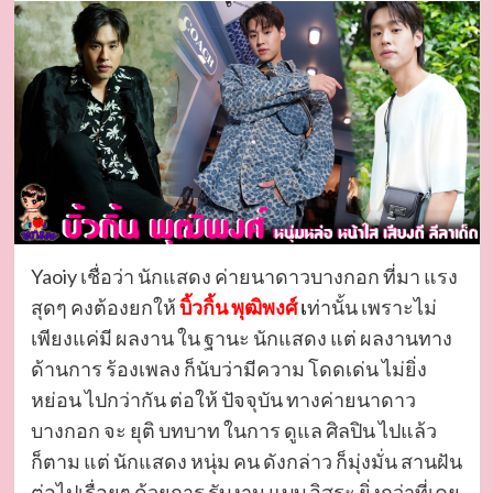
Yaoiy เชื่อว่า นักแสดง ค่ายนาดาวบางกอก ที่มา แรง
สุดๆ คงต้องยกให้
บิ้วกิ้น พุฒิพงศ์
เ
ท่านั้น เพราะไม่
เพียงแค่มี ผลงาน ใน ฐานะ นักแสดง แต่ ผลงานทาง
ด้านการ ร้องเพลง ก็นับว่ามีความ โดดเด่น ไม่ยิ่ง
หย่อน ไปกว่ากัน ต่อให้ ปัจจุบัน ทางค่ายนาดาว
บางกอก จะ ยุติ บทบาท ในการ ดูแล ศิลปิน ไปแล้ว
ก็ตาม แต่ นักแสดง หนุ่ม คน ดังกล่าว ก็มุ่งมั่น สานฝัน
ต่อไปเรื่อยๆ ด้วยการ รับงาน แบบ อิสระ ยิ่งกว่าที่เคย