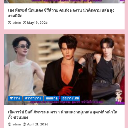
เฮง ทัตพงศ์ นักแสดง ซีรีส์วาย คนดัง ผลงาน น่าติดตาม หล่อ สูง
งามดีจัด
May 19, 2026
admin
ซีรี่ย์วาย
สาวสายวาย
อ่อยยกคู่
อ่อยวายไทย
เปิดวาร์ป บิลลี่ ภัทรชนน ดารา นักแสดง หนุ่มหล่อ สุดเท่ห์ หน้าใส
กิ๊ง ชวนมอง
April 21, 2026
admin