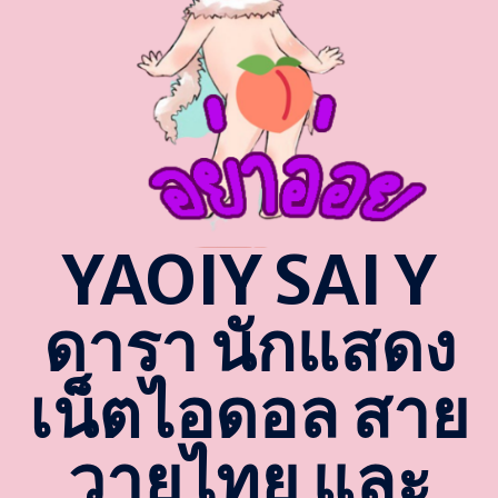
YAOIY SAI Y
ดารา นักแสดง
เน็ตไอดอล สาย
วายไทย และ