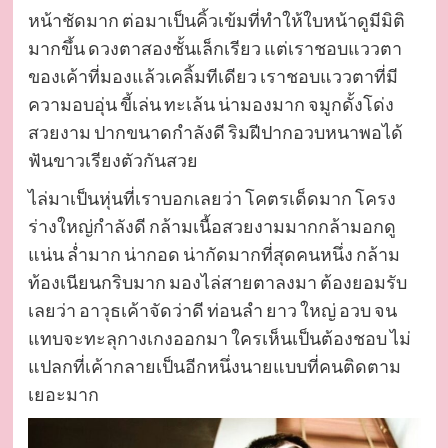
หน้าชัดมาก ต่อมาเป็นคิ้วเข้มที่ทำให้ใบหน้าดูมีมิติ
มากขึ้น ดวงตาสองชั้นเล็กเรียว แต่เราชอบแววตา
ของเค้าที่มองแล้วเคลิ้มทีเดียว เราชอบแววตาที่มี
ความอบอุ่น ขี้เล่น ทะเล้น น่ามองมาก จมูกดั้งโด่ง
สวยงาม ปากขนาดกำลังดี ริมฝีปากอวบหนาพอได้
ฟันขาวเรียงตัวกันสวย
ไล่มาเป็นหุ่นที่เราบอกเลยว่า โคตรเด็ดมาก โครง
ร่างใหญ่กำลังดี กล้ามเนื้อสวยงามมากกล้ามอกดู
แน่น ล่ำมาก น่ากอด น่ากัดมากที่สุดคนหนึ่ง กล้าม
ท้องเนียนกริบมาก มองไล่สายตาลงมา ต้องยอมรับ
เลยว่า อาวุธเค้าจัดว่าดี ท่อนลำ ยาว ใหญ่ อวบ จน
แทบจะทะลุกางเกงออกมา ใครเห็นเป็นต้องชอบ ไม่
แปลกที่เค้ากลายเป็นอีกหนึ่งนายแบบที่คนติดตาม
เยอะมาก