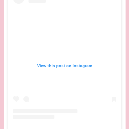
View this post on Instagram