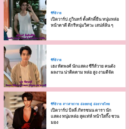
ซีรี่ย์วาย
เปิดวาร์ป ภูวินทร์ ตั้งศักดิ์ยืน หนุ่มหล่อ
หน้าตาดี ดีกรีหนุ่มวิศวะ เสน่ห์ล้น ๆ
ซีรี่ย์วาย
เฮง ทัตพงศ์ นักแสดง ซีรีส์วาย คนดัง
ผลงาน น่าติดตาม หล่อ สูง งามดีจัด
ซีรี่ย์วาย
สาวสายวาย
อ่อยยกคู่
อ่อยวายไทย
เปิดวาร์ป บิลลี่ ภัทรชนน ดารา นัก
แสดง หนุ่มหล่อ สุดเท่ห์ หน้าใสกิ๊ง ชวน
มอง