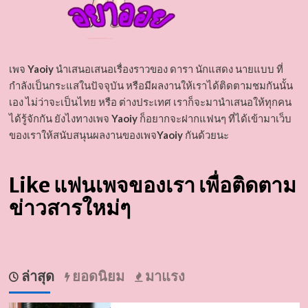
เพจ
Yaoiy
นำเสนอเสนอเรื่องราวของ ดารา นักแสดง นายแบบ ที่
กำลังเป็นกระแสในปัจจุบัน หรือมีผลงานให้เราได้ติดตามชมกันนั้น
เอง ไม่ว่าจะเป็นไทย หรือ ต่างประเทศ เราก็จะมานำเสนอให้ทุกคน
ได้รู้จักกัน ยังไงทางเพจ
Yaoiy
ก็อยากจะฝากแฟนๆ ที่ได้เข้ามาเว็บ
ของเราให้สนับสนุนผลงานของเพจ
Yaoiy
กันด้วยนะ
Like แฟนเพจของเรา เพื่อติดตาม
ข่าวสารใหม่ๆ
ล่าสุด
ยอดนิยม
มาแรง