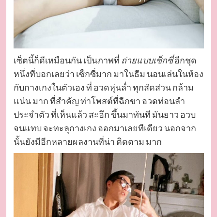
เซ็ตนี้ก็ดีเหมือนกัน เป็นภาพที่
ถ่ายแบบเซ็กซี่
อีกชุด
หนึ่งที่บอกเลยว่า เซ็กซี่มาก มาในธีม นอนเล่นในห้อง
กับกางเกงในตัวเอง ที่ อวดหุ่นล่ำ ทุกสัดส่วน กล้าม
แน่น มาก ที่สำคัญ ท่าโพสต์ที่ฉีกขา อวดท่อนลำ
ประจำตัว ที่เห็นแล้ว สะอึก ขึ้นมาทันที มันยาว อวบ
จนแทบ จะทะลุกางเกง ออกมาเลยทีเดียว นอกจาก
นั้นยังมีอีกหลายผลงานที่น่า ติดตาม มาก