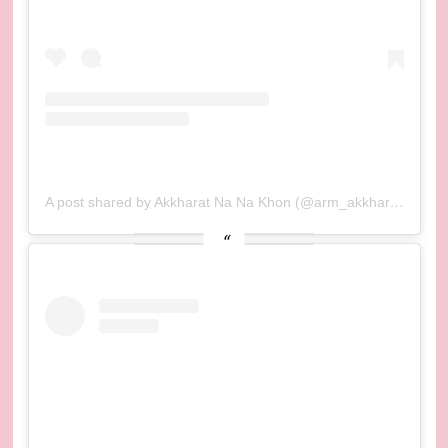
A post shared by Akkharat Na Na Khon (@arm_akkharat)