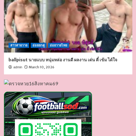
สาวสายวาย
อ่อยยกคู่
อ่อยวายไทย
ballpisut นายแบบ หนุ่มหล่อ งานดี ผลงาน เด่น ตี๋ เข้ม ได้ใจ
March 10, 2026
admin