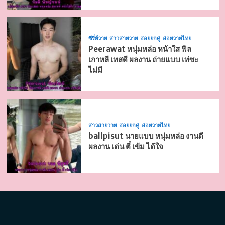
ซีรี่ย์วาย
สาวสายวาย
อ่อยยกคู่
อ่อยวายไทย
Peerawat หนุ่มหล่อ หน้าใส ฟีล
เกาหลี เทสดี ผลงาน ถ่ายแบบ เท่ซะ
ไม่มี
สาวสายวาย
อ่อยยกคู่
อ่อยวายไทย
ballpisut นายแบบ หนุ่มหล่อ งานดี
ผลงาน เด่น ตี๋ เข้ม ได้ใจ