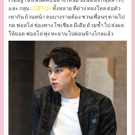
และ กลุ่ม
LGBTQ+
ทั้งหลาย ที่ต่าง หลงใหล ต่อตัว
เขากัน ถ้วนหน้า จนบางรายต้อง ชวนเพื่อนๆ ตามไป
กด ฟอลโล่ ช่องทาง โซเชียล มีเดีย ด้วยซ้ำ ไป ส่งผล
ให้ยอด ฟอลโล่ พุ่ง ทะยาน ไปค่อนข้างไกลแล้ว