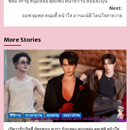
ฟิล์ม จิรายุ หนุ่มหล่อ สุดแซ่บ หน้าหวาน หอมละมุน
navigation
Next:
ออฟ จุมพล หนุ่มตี๋ หน้าใส อารมณ์ดี โดนใจสายวาย
More Stories
ซีรี่ย์วาย
สาวสายวาย
อ่อยยกคู่
อ่อยวายไทย
เปิดวาร์ป บิลลี่ ภัทรชนน ดารา นักแสดง หนุ่มหล่อ สุดเท่ห์ หน้าใส