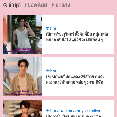
ล่าสุด
ยอดนิยม
มาแรง
ซีรี่ย์วาย
เปิดวาร์ป ภูวินทร์ ตั้งศักดิ์ยืน หนุ่มหล่อ
หน้าตาดี ดีกรีหนุ่มวิศวะ เสน่ห์ล้น ๆ
ซีรี่ย์วาย
เฮง ทัตพงศ์ นักแสดง ซีรีส์วาย คนดัง
ผลงาน น่าติดตาม หล่อ สูง งามดีจัด
ซีรี่ย์วาย
สาวสายวาย
อ่อยยกคู่
อ่อยวายไทย
เปิดวาร์ป บิลลี่ ภัทรชนน ดารา นัก