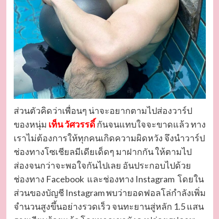
ส่วนตัวคิดว่าเพื่อนๆ น่าจะอยากตามไปส่องวาร์ป
ของหนุ่ม
เท็น วัศวรรดิ์
กันจนแทบใจจะขาดแล้ว ทาง
เราไม่ต้องการให้ทุกคนเกิดความผิดหวัง จึงนำวาร์ป
ช่องทางโซเชียลมีเดียเด็ดๆ มาฝากกัน ให้ตามไป
ส่องจนกว่าจะพอใจกันไปเลย อันประกอบไปด้วย
ช่องทาง Facebook และช่องทาง Instagram โดยใน
ส่วนของบัญชี Instagram พบว่ายอดฟอลโล่กำลังเพิ่ม
จำนวนสูงขึ้นอย่างรวดเร็ว จนทะยานสู่หลัก 1.5 แสน