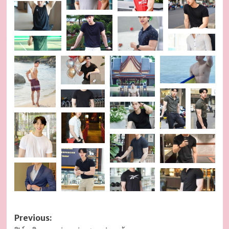
Post
Previous: