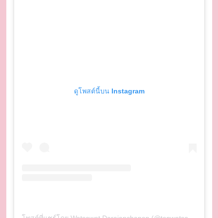
ดูโพสต์นี้บน Instagram
โพสต์ที่แชร์โดย Watsawat Darajanchanon (@tenwatsawat)