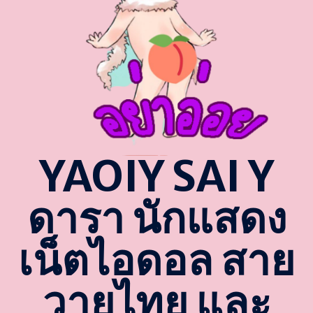
YAOIY SAI Y
ดารา นักแสดง
เน็ตไอดอล สาย
วายไทย และ