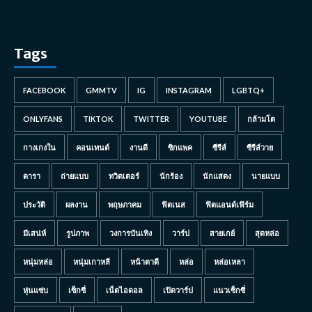
Tags
FACEBOOK
GMMTV
IG
INSTAGRAM
LGBTQ+
ONLYFANS
TIKTOK
TWITTER
YOUTUBE
กล้ามโต
กางเกงใน
คอนเทนต์
งานดี
ซิกแพค
ซีรีส์
ซีรีส์วาย
ดารา
ถ่ายแบบ
ทวิตเตอร์
นักร้อง
นักแสดง
นายแบบ
ประวัติ
ผลงาน
พฤษภาคม
ฟิตเนส
ฟิตแอนด์เฟิร์ม
มีเสน่ห์
รูปภาพ
วงการบันเทิง
วาร์ป
สายเกย์
สุดหล่อ
หนุ่มหล่อ
หนุ่มเกาหลี
หน้าตาดี
หล่อ
หล่อเหลา
หุ่นแซ่บ
เซ็กซี่
เน็ตไอดอล
เปิดวาร์ป
แนวเซ็กซี่