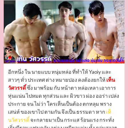
อีกหนึ่ง ใน นายแบบ หนุ่มหล่อ ที่ทำให้ Yaoiy และ
สาวๆ ทั่ว ประเทศ ต่าง หมายปอง คงต้องยกให้
เท็น
วัศวรรดิ์
ซึ่ง มาพร้อม กับ หน้าตา หล่อเหลา เอาการ
หุ่นแน่น ไปหมด ทุกส่วน และ ผิวขาว ผ่อง ออร่า เปล่ง
ประกาย จน ไม่ว่า ใครเห็นเป็นต้อง ตกหลุม พราง
เสน่ห์ ของเขาไป ตามกัน จึงเป็น ธรรมดา หาก
เท็
นวัศวรรดิ์
จะกลายมาเป็น กระแส ร้อนแรง กระทั่ง
เริ่มมีฐาน แฟนคลับ อย่าง เหนียวแน่น ทั้ง กลุ่มสาวๆ