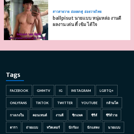
สาวสายวาย
อ่อยยกคู่
อ่อยวายไทย
ballpisut นายแบบ หนุ่มหล่อ งานดี
ผลงาน เด่น ตี๋ เข้ม ได้ใจ
Tags
FACEBOOK
GMMTV
IG
INSTAGRAM
LGBTQ+
ONLYFANS
TIKTOK
TWITTER
YOUTUBE
กล้ามโต
กางเกงใน
คอนเทนต์
งานดี
ซิกแพค
ซีรีส์
ซีรีส์วาย
ดารา
ถ่ายแบบ
ทวิตเตอร์
นักร้อง
นักแสดง
นายแบบ