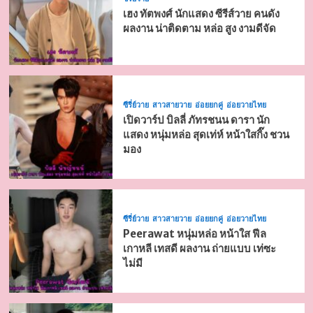
เฮง ทัตพงศ์ นักแสดง ซีรีส์วาย คนดัง
ผลงาน น่าติดตาม หล่อ สูง งามดีจัด
ซีรี่ย์วาย
สาวสายวาย
อ่อยยกคู่
อ่อยวายไทย
เปิดวาร์ป บิลลี่ ภัทรชนน ดารา นัก
แสดง หนุ่มหล่อ สุดเท่ห์ หน้าใสกิ๊ง ชวน
มอง
ซีรี่ย์วาย
สาวสายวาย
อ่อยยกคู่
อ่อยวายไทย
Peerawat หนุ่มหล่อ หน้าใส ฟีล
เกาหลี เทสดี ผลงาน ถ่ายแบบ เท่ซะ
ไม่มี