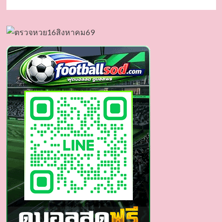
more
about
เจ
มี
ไนน์
นร
วิชญ์
นาย
แบบ
ท่าน
ประธาน
หนุ่ม
หล่อ
ดาว
เด่น
นัก
แสดง
ซี
รีส์
วาย