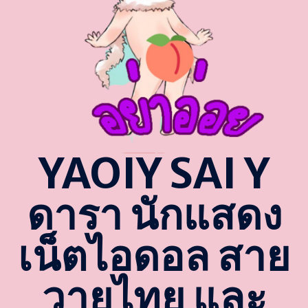
YAOIY SAI Y
ดารา นักแสดง
เน็ตไอดอล สาย
วายไทย และ