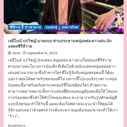
ซีรี่ย์วาย
สาวสายวาย
อ่อยยกคู่
อ่อยวายไทย
เจมีไนน์ นรวิชญ์ นายแบบ ท่านประธานหนุ่มหล่อ ดาวเด่น นัก
แสดงซีรีส์วาย
September 16, 2024
admin
เจมีไนน์ นรวิชญ์ นักแสดง หนุ่มหล่อ ดาวดวงใหม่ของซีรีส์วาย
ท่ามกลางคนในวงการบันเทิง ที่เต็มไปด้วยนักแสดงหนุ่มหล่อดาว
เด่นอย่างมากมาย ซึ่งถ้าหากใครที่ไม่รู้จักกับหนุ่มหล่อคนนี้ ก็ต้อง
บอกว่าคุณได้พลาดรับชมของดีในวงการนี้ไปแบบจังๆ เพราะหนุ่ม
น้อยคนนี้มาพร้อมกับคาแรคเตอร์ที่ไม่เหมือนใคร ด้วยความ
สามารถหลากหลาย ทั้งการแสดงที่อินจนคนดูต้องตบมือให้ ไหนจะ
การร้องเพลงซึ่งทำให้หัวใจของแฟนๆ ละลาย บวกกับรูปลักษณ์ดูดี
แบบปังทุกมุม ทำให้วันนี้ yaoiy ต้องไม่พลาดจะแนะนำให้คุณได้
รู้จัก บอกเลยว่าด้วยพรสวรรค์และความมุ่งมั่นของเขาจะทำให้เรา
"ว้าว"...
Read
Read More