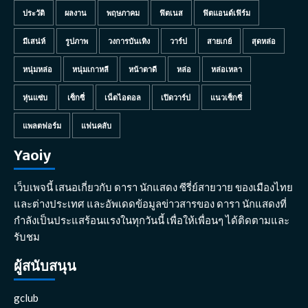
ประวัติ
ผลงาน
พฤษภาคม
ฟิตเนส
ฟิตแอนด์เฟิร์ม
มีเสน่ห์
รูปภาพ
วงการบันเทิง
วาร์ป
สายเกย์
สุดหล่อ
หนุ่มหล่อ
หนุ่มเกาหลี
หน้าตาดี
หล่อ
หล่อเหลา
หุ่นแซ่บ
เซ็กซี่
เน็ตไอดอล
เปิดวาร์ป
แนวเซ็กซี่
แพลตฟอร์ม
แฟนคลับ
Yaoiy
เว็บเพจนี้ เสนอเกี่ยวกับ ดารา นักแสดง ซีรี่ย์สายวาย ของเมืองไทย
และต่างประเทศ และอัพเดดข้อมูลข่าวสารของ ดารา นักแสดงที่
กำลังเป็นประแสร้อนแรงในทุกวันนี้ เพื่อให้เพื่อนๆ ได้ติดตามและ
รับชม
ผู้สนับสนุน
gclub