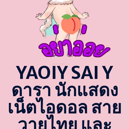
YAOIY SAI Y
ดารา นักแสดง
เน็ตไอดอล สาย
วายไทย และ