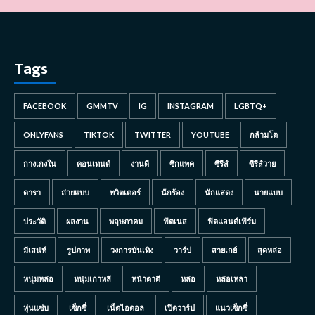
Tags
FACEBOOK
GMMTV
IG
INSTAGRAM
LGBTQ+
ONLYFANS
TIKTOK
TWITTER
YOUTUBE
กล้ามโต
กางเกงใน
คอนเทนต์
งานดี
ซิกแพค
ซีรีส์
ซีรีส์วาย
ดารา
ถ่ายแบบ
ทวิตเตอร์
นักร้อง
นักแสดง
นายแบบ
ประวัติ
ผลงาน
พฤษภาคม
ฟิตเนส
ฟิตแอนด์เฟิร์ม
มีเสน่ห์
รูปภาพ
วงการบันเทิง
วาร์ป
สายเกย์
สุดหล่อ
หนุ่มหล่อ
หนุ่มเกาหลี
หน้าตาดี
หล่อ
หล่อเหลา
หุ่นแซ่บ
เซ็กซี่
เน็ตไอดอล
เปิดวาร์ป
แนวเซ็กซี่