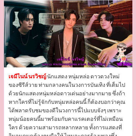
เจมีไนน์ นรวิชญ์
นักแสดง หนุ่มหล่อ ดาวดวงใหม่
ของซีรีส์วาย ท่ามกลางคนในวงการบันเทิง ที่เต็มไป
ด้วยนักแสดงหนุ่มหล่อดาวเด่นอย่างมากมาย ซึ่งถ้า
หากใครที่ไม่รู้จักกับหนุ่มหล่อคนนี้ ก็ต้องบอกว่าคุณ
ได้พลาดรับชมของดีในวงการนี้ไปแบบจังๆ เพราะ
หนุ่มน้อยคนนี้มาพร้อมกับคาแรคเตอร์ที่ไม่เหมือน
ใคร ด้วยความสามารถหลากหลาย ทั้งการแสดงที่
อินจนคนดูต้องตบมือให้ ไหนจะการร้องเพลงซึ่ง