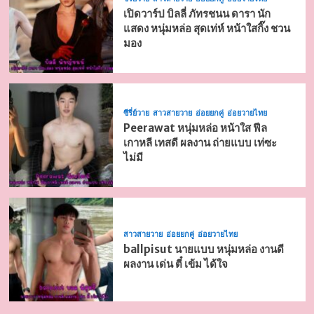
เปิดวาร์ป บิลลี่ ภัทรชนน ดารา นัก
แสดง หนุ่มหล่อ สุดเท่ห์ หน้าใสกิ๊ง ชวน
มอง
ซีรี่ย์วาย
สาวสายวาย
อ่อยยกคู่
อ่อยวายไทย
Peerawat หนุ่มหล่อ หน้าใส ฟีล
เกาหลี เทสดี ผลงาน ถ่ายแบบ เท่ซะ
ไม่มี
สาวสายวาย
อ่อยยกคู่
อ่อยวายไทย
ballpisut นายแบบ หนุ่มหล่อ งานดี
ผลงาน เด่น ตี๋ เข้ม ได้ใจ