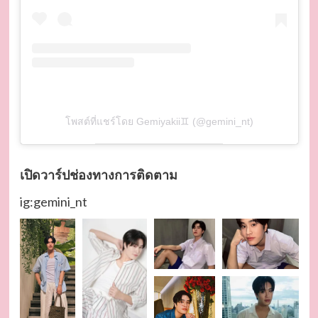
โพสต์ที่แชร์โดย Gemiyakii♊️ (@gemini_nt)
เปิดวาร์ปช่องทางการติดตาม
ig:gemini_nt