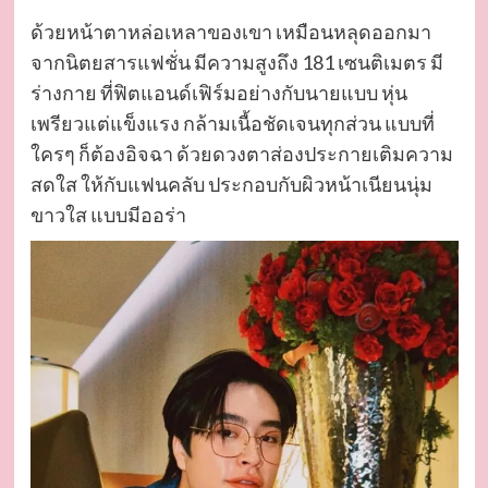
ด้วยหน้าตาหล่อเหลาของเขา เหมือนหลุดออกมา
จากนิตยสารแฟชั่น มีความสูงถึง 181 เซนติเมตร มี
ร่างกาย ที่ฟิตแอนด์เฟิร์มอย่างกับนายแบบ หุ่น
เพรียวแต่แข็งแรง กล้ามเนื้อชัดเจนทุกส่วน แบบที่
ใครๆ ก็ต้องอิจฉา ด้วยดวงตาส่องประกายเติมความ
สดใส ให้กับแฟนคลับ ประกอบกับผิวหน้าเนียนนุ่ม
ขาวใส แบบมีออร่า