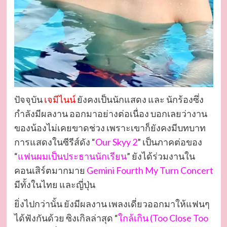
ปัจจุบัน
เจมีไนน์
ยังคงเป็นนักแสดง และ นักร้องซึ่ง
กำลังมีผลงาน ออกมาอย่างต่อเนื่อง บอกเลยว่างาน
ของน้องไม่เคยขาดช่วง เพราะเขาก็ยังคงมีบทบาท
การแสดงในซีรีส์ดัง “
Our Skyy 2
” เป็นภาคต่อของ
“
แฟนผมเป็นประธานนักเรียน
” ยังได้ร่วมงานใน
คอนเสิร์ตมากมาย
Gemini Fourth My Turn Concert
มีทั้งในไทย และญี่ปุ่น
ยิ่งไปกว่านั้น ยังมีผลงาน เพลงเดี่ยวออกมาให้แฟนๆ
ได้ฟังกันด้วย ซิงเกิลล่าสุด “
ใกล้เกิน (Too Close Too