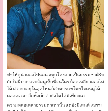
ทำให้ดูน่ามองไปหมด จมูกโด่งสวยเป็นธรรมชาติรับ
กับริมฝีปาก อวบอิ่มดูเซ็กซี่จนใคร ก็อดเหลียวมองไม่
ได้ ม่ว่าจะอยู่ในลุคไหน ก็สามารถขโมยใจคนดูได้
ตลอดเวลา อีกทั้งเจ้าตัวยังไม่ได้มีเพียงแค่
ความหล่อเหลาธรรมดาเท่านั้น แต่ยังมีเสน่ห์ เฉพาะ