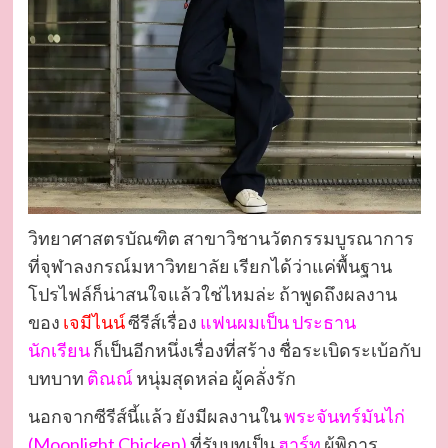
วิทยาศาสตรบัณฑิต สาขาวิชานวัตกรรมบูรณาการ
ที่จุฬาลงกรณ์มหาวิทยาลัย เรียกได้ว่าแค่พื้นฐาน
โปรไฟล์ก็น่าสนใจแล้วใช่ไหมล่ะ ถ้าพูดถึงผลงาน
ของ
เจมีไนน์
ซีรีส์เรื่อง
แฟนผมเป็น ประธาน
นักเรียน
ก็เป็นอีกหนึ่งเรื่องที่สร้าง ชื่อระเบิดระเบ้อกับ
บทบาท
ติณณ์
หนุ่มสุดหล่อ ผู้คลั่งรัก
นอกจากซีรีส์นี้แล้ว ยังมีผลงานใน
พระจันทร์มันไก่
(Moonlight Chicken)
ที่รับบทเป็น
ฮาร์ท
ผู้พิการ