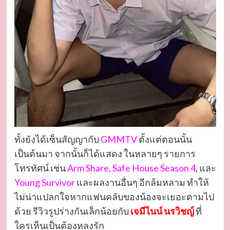
ทั้งยังได้เซ็นสัญญากับ
GMMTV
ตั้งแต่ตอนนั้น
เป็นต้นมา จากนั้นก็ได้แสดง ในหลายๆ รายการ
โทรทัศน์ เช่น
Arm Share, Safe House Season 4
, และ
Young Survivor
​ และผลงานอื่นๆ อีกล้มหลาม ทำให้
ไม่น่าแปลกใจหากแฟนคลับของน้องจะเยอะตามไป
ด้วย รีวิวรูปร่างกันเล็กน้อยกับ
เจมีไนน์ นรวิชญ์
ที่
ใครเห็นเป็นต้องหลงรัก