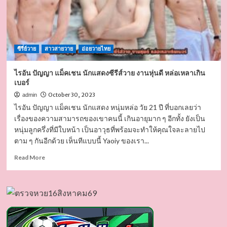
ซีรี่ย์วาย
สาวสายวาย
อ่อยวายไทย
ไรอัน ปัญญา แม็คเชน นักแสดงซีรีส์วาย งานหุ่นดี หล่อเหลาเกิน
เบอร์
October 30, 2023
admin
ไรอัน ปัญญา แม็คเชน นักแสดง หนุ่มหล่อ วัย 21 ปี ที่บอกเลยว่า
เรื่องของความสามารถของเขาคนนี้ เกินอายุมาก ๆ อีกทั้ง ยังเป็น
หนุ่มลูกครึ่งที่มีใบหน้า เป็นอาวุธที่พร้อมจะทำให้คุณใจละลายไป
ตาม ๆ กันอีกด้วย เห็นทีแบบนี้ Yaoiy ของเรา...
Read
Read More
more
about
ไร
อัน
ปัญญา
แม็ค
เชน