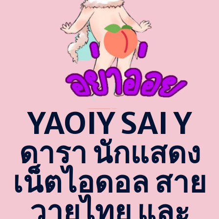
YAOIY SAI Y
ดารา นักแสดง
เน็ตไอดอล สาย
วายไทย และ