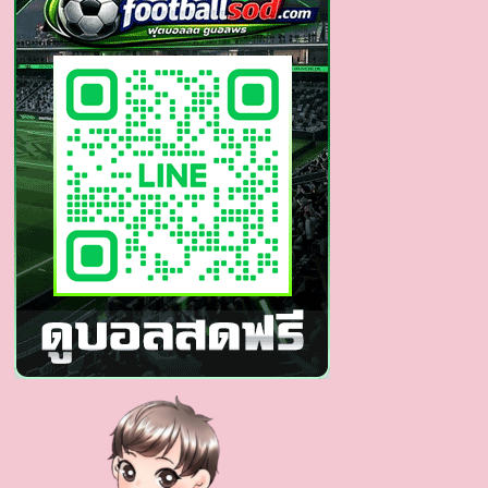
นัก
แสดง
ซี
รีส์
วาย
งาน
หุ่น
ดี
หล่อ
เหลา
เกิน
เบอร์