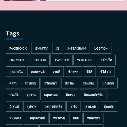
Tags
FACEBOOK
GMMTV
IG
INSTAGRAM
LGBTQ+
ONLYFANS
TIKTOK
TWITTER
YOUTUBE
กล้ามโต
กางเกงใน
คอนเทนต์
งานดี
ซิกแพค
ซีรีส์
ซีรีส์วาย
ดารา
ถ่ายแบบ
ทวิตเตอร์
นักร้อง
นักแสดง
นายแบบ
ประวัติ
ผลงาน
พฤษภาคม
ฟิตเนส
ฟิตแอนด์เฟิร์ม
มีเสน่ห์
รูปภาพ
วงการบันเทิง
วาร์ป
สายเกย์
สุดหล่อ
หนุ่มหล่อ
หนุ่มเกาหลี
หน้าตาดี
หล่อ
หล่อเหลา