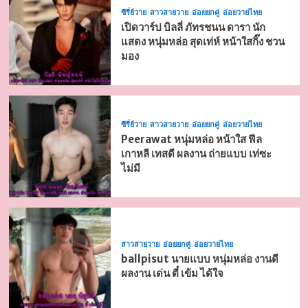
ซีรี่ย์วาย
สาวสายวาย
อ่อยยกคู่
อ่อยวายไทย
เปิดวาร์ป บิลลี่ ภัทรชนน ดารา นัก
แสดง หนุ่มหล่อ สุดเท่ห์ หน้าใสกิ๊ง ชวน
มอง
ซีรี่ย์วาย
สาวสายวาย
อ่อยยกคู่
อ่อยวายไทย
Peerawat หนุ่มหล่อ หน้าใส ฟีล
เกาหลี เทสดี ผลงาน ถ่ายแบบ เท่ซะ
ไม่มี
สาวสายวาย
อ่อยยกคู่
อ่อยวายไทย
ballpisut นายแบบ หนุ่มหล่อ งานดี
ผลงาน เด่น ตี๋ เข้ม ได้ใจ