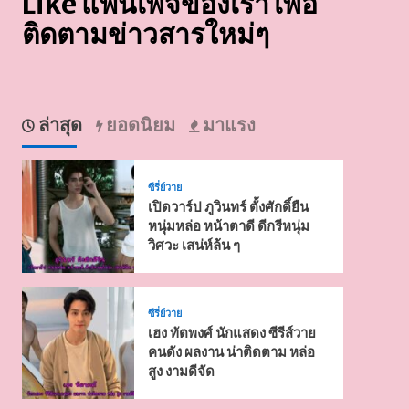
Like แฟนเพจของเรา เพื่อ
ติดตามข่าวสารใหม่ๆ
ล่าสุด
ยอดนิยม
มาแรง
ซีรี่ย์วาย
เปิดวาร์ป ภูวินทร์ ตั้งศักดิ์ยืน
หนุ่มหล่อ หน้าตาดี ดีกรีหนุ่ม
วิศวะ เสน่ห์ล้น ๆ
ซีรี่ย์วาย
เฮง ทัตพงศ์ นักแสดง ซีรีส์วาย
คนดัง ผลงาน น่าติดตาม หล่อ
สูง งามดีจัด