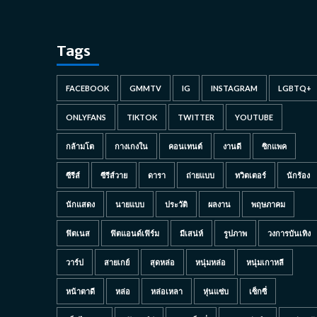
Tags
FACEBOOK
GMMTV
IG
INSTAGRAM
LGBTQ+
ONLYFANS
TIKTOK
TWITTER
YOUTUBE
กล้ามโต
กางเกงใน
คอนเทนต์
งานดี
ซิกแพค
ซีรีส์
ซีรีส์วาย
ดารา
ถ่ายแบบ
ทวิตเตอร์
นักร้อง
นักแสดง
นายแบบ
ประวัติ
ผลงาน
พฤษภาคม
ฟิตเนส
ฟิตแอนด์เฟิร์ม
มีเสน่ห์
รูปภาพ
วงการบันเทิง
วาร์ป
สายเกย์
สุดหล่อ
หนุ่มหล่อ
หนุ่มเกาหลี
หน้าตาดี
หล่อ
หล่อเหลา
หุ่นแซ่บ
เซ็กซี่