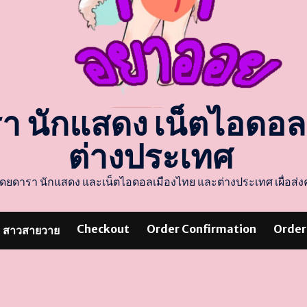
รา นักแสดง เน็ตไอดอ
ต่างประเทศ
แสดงโดยดารา นักแสดง และเน็ตไอดอลเมืองไทย และต่างประเทศ เผื่อ
Checkout
Order Confirmation
Order
สาวสายวาย