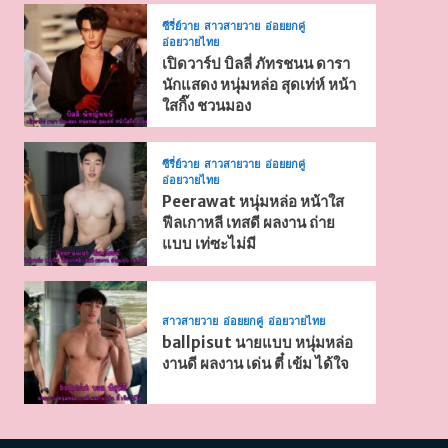
ซีรี่ย์วาย
สาวสายวาย
อ่อยยกคู่
อ่อยวายไทย
เปิดวาร์ป บิลลี่ ภัทรชนน ดารา
นักแสดง หนุ่มหล่อ สุดเท่ห์ หน้า
ใสกิ๊ง ชวนมอง
ซีรี่ย์วาย
สาวสายวาย
อ่อยยกคู่
อ่อยวายไทย
Peerawat หนุ่มหล่อ หน้าใส
ฟีลเกาหลี เทสดี ผลงาน ถ่าย
แบบ เท่ซะไม่มี
สาวสายวาย
อ่อยยกคู่
อ่อยวายไทย
ballpisut นายแบบ หนุ่มหล่อ
งานดี ผลงาน เด่น ตี๋ เข้ม ได้ใจ