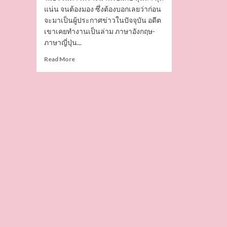
แน่น จนต้องมอง ซึ่งต้องบอกเลยว่าก่อน
จะมาเป็นผู้ประกาศข่าวในปัจจุบัน อดีต
เขาเคยทำงานเป็นล่าม ภาษาอังกฤษ-
ภาษาญี่ปุ่น...
Read
Read More
more
about
นัก
ข่าว
หล่อ!!
ไก่
ภาษิต
ผู้
ประกาศ
ข่าว
หล่อ
ตี๋
รัก
สุขภาพ
หุ่น
ดี
ขวัญ