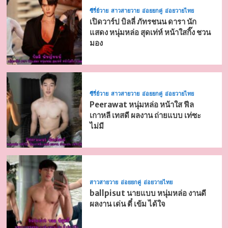
ซีรี่ย์วาย
สาวสายวาย
อ่อยยกคู่
อ่อยวายไทย
เปิดวาร์ป บิลลี่ ภัทรชนน ดารา นัก
แสดง หนุ่มหล่อ สุดเท่ห์ หน้าใสกิ๊ง ชวน
มอง
ซีรี่ย์วาย
สาวสายวาย
อ่อยยกคู่
อ่อยวายไทย
Peerawat หนุ่มหล่อ หน้าใส ฟีล
เกาหลี เทสดี ผลงาน ถ่ายแบบ เท่ซะ
ไม่มี
สาวสายวาย
อ่อยยกคู่
อ่อยวายไทย
ballpisut นายแบบ หนุ่มหล่อ งานดี
ผลงาน เด่น ตี๋ เข้ม ได้ใจ