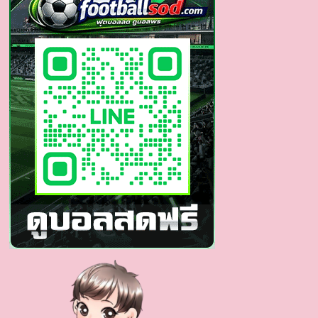
รีส์
วาย
หนุ่ม
ตี๋
มาด
กวน
สุด
ฮอต
มา
แรง