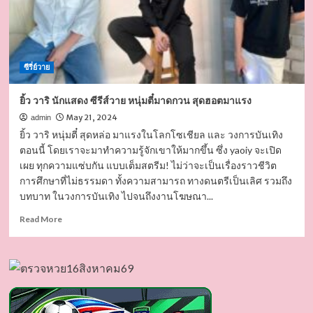
ซีรี่ย์วาย
ยิ้ว วาริ นักแสดง ซีรีส์วาย หนุ่มตี๋มาดกวน สุดฮอตมาแรง
May 21, 2024
admin
ยิ้ว วาริ หนุ่มตี๋ สุดหล่อ มาแรงในโลกโซเชียล และ วงการบันเทิง
ตอนนี้ โดยเราจะมาทำความรู้จักเขาให้มากขึ้น ซึ่ง yaoiy จะเปิด
เผย ทุกความแซ่บกัน แบบเต็มสตรีม! ไม่ว่าจะเป็นเรื่องราวชีวิต
การศึกษาที่ไม่ธรรมดา ทั้งความสามารถ ทางดนตรีเป็นเลิศ รวมถึง
บทบาท ในวงการบันเทิง ไปจนถึงงานโฆษณา...
Read
Read More
more
about
ยิ้ว
วาริ
นัก
แสดง
ซี