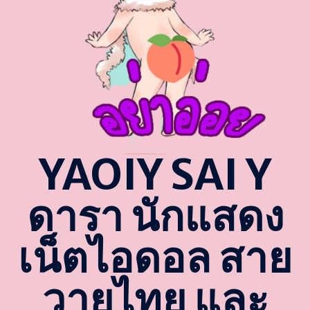
YAOIY SAI Y
ดารา นักแสดง
เน็ตไอดอล สาย
วายไทย และ