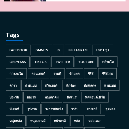
Tags
FACEBOOK
GMMTV
IG
INSTAGRAM
LGBTQ+
ONLYFANS
TIKTOK
TWITTER
YOUTUBE
กล้ามโต
กางเกงใน
คอนเทนต์
งานดี
ซิกแพค
ซีรีส์
ซีรีส์วาย
ดารา
ถ่ายแบบ
ทวิตเตอร์
นักร้อง
นักแสดง
นายแบบ
ประวัติ
ผลงาน
พฤษภาคม
ฟิตเนส
ฟิตแอนด์เฟิร์ม
มีเสน่ห์
รูปภาพ
วงการบันเทิง
วาร์ป
สายเกย์
สุดหล่อ
หนุ่มหล่อ
หนุ่มเกาหลี
หน้าตาดี
หล่อ
หล่อเหลา