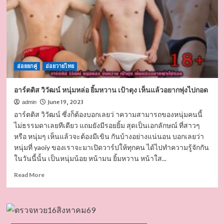
ดี
ดีกรี
ดาว
ติ๊ก
ตอก
พร้อม
อ่อยยกคู่
หุ่น
อ่อยวายไทย
สุด
ฟิต
อาร์ตติส วิวัฒน์ หนุ่มหล่อ ยิ้มหวาน เป้าตุง เห็นแล้วอยากพุ่งไปกอด
June 19, 2023
admin
อาร์ตติส วิวัฒน์ ซี่งก็ต้องบอกเลยว่ าความสามารถของหนุ่มคนนี้
ไม่ธรรมดาเลยทีเดียว แถมยังมีรอยยิ้ม สุดเป็นเอกลักษณ์ ที่สาวๆ
หรือ หนุ่มๆ เห็นแล้วจะต้องมีเขิน กันบ้างอย่างแน่นอน บอกเลยว่า
หนุ่มที่ yaoiy ของเราจะมาเปิดวาร์ปให้ทุกคน ได้ไปทำความรู้จักกัน
ในวันนี้นั้น เป็นหนุ่มน้อย หน้ามน ยิ้มหวาน หน้าใส...
Read
Read More
more
about
อาร์ต
ติส
วิวัฒน์