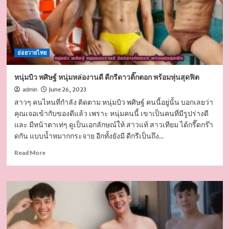
หุ่น
ดี
หน้า
เด่น
จน
อ่อยวายไทย
ต้อง
ขอ
เปิด
หนุ่มบิว พศิษฐ์ หนุ่มหล่องานดี ดีกรีดาวติ๊กตอก พร้อมหุ่นสุดฟิต
วาร์
June 26, 2023
admin
ป
สาวๆ คนไหนที่กำลัง ติดตาม หนุ่มบิว พศิษฐ์ คนนี้อยู่นั้น บอกเลยว่า
คุณเจอเข้ากับของดีแล้ว เพราะ หนุ่มคนนี้ เขาเป็นคนที่มีรูปร่างดี
และ มีหน้าตาเท่ๆ ดูเป็นเอกลักษณ์ให้ สาวแท้ สาวเทียม ได้กรี๊ดกร๊า
ดกัน แบบน้ำหมากกระจาย อีกทั้งยังมี ดีกรีเป็นถึง...
Read
Read More
more
about
หนุ่ม
บิว
พศิษฐ์
หนุ่ม
หล่อ
งาน