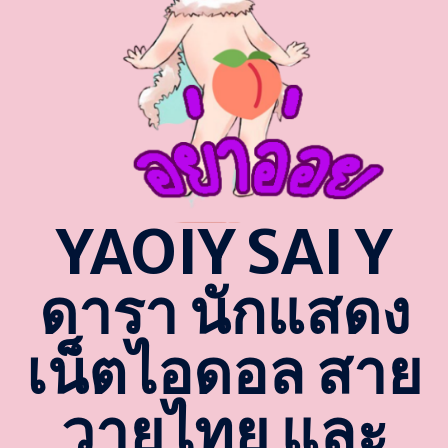
YAOIY SAI Y
ดารา นักแสดง
เน็ตไอดอล สาย
วายไทย และ