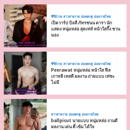
ซีรี่ย์วาย
สาวสายวาย
อ่อยยกคู่
อ่อยวายไทย
เปิดวาร์ป บิลลี่ ภัทรชนน ดารา นัก
แสดง หนุ่มหล่อ สุดเท่ห์ หน้าใสกิ๊ง ชวน
มอง
ซีรี่ย์วาย
สาวสายวาย
อ่อยยกคู่
อ่อยวายไทย
Peerawat หนุ่มหล่อ หน้าใส ฟีล
เกาหลี เทสดี ผลงาน ถ่ายแบบ เท่ซะ
ไม่มี
สาวสายวาย
อ่อยยกคู่
อ่อยวายไทย
ballpisut นายแบบ หนุ่มหล่อ งานดี
ผลงาน เด่น ตี๋ เข้ม ได้ใจ