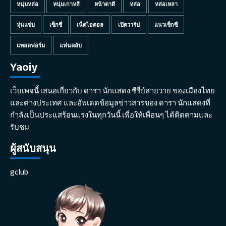
หนุ่มหล่อ
หนุ่มเกาหลี
หน้าตาดี
หล่อ
หล่อเหลา
หุ่นแซ่บ
เซ็กซี่
เน็ตไอดอล
เปิดวาร์ป
แนวเซ็กซี่
แพลตฟอร์ม
แฟนคลับ
Yaoiy
เว็บเพจนี้ เสนอเกี่ยวกับ ดารา นักแสดง ซีรี่ย์สายวาย ของเมืองไทย
และต่างประเทศ และอัพเดดข้อมูลข่าวสารของ ดารา นักแสดงที่
กำลังเป็นประแสร้อนแรงในทุกวันนี้ เพื่อให้เพื่อนๆ ได้ติดตามและ
รับชม
ผู้สนับสนุน
gclub