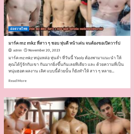
อ่อยวายไทย
มาร์ค mz mkz ที่สาว ๆ ชอบ หุ่นดี หน้าเด่น จนต้องขอเปิดวาร์ป
November 20, 2023
admin
มาร์ค mz mkz หนุ่มหล่อ หุ่นล่ำ ที่วันนี้ Yaoiy ต้องพามาแนะนำ ให้
คุณได้รู้จักกับเขา กันมากยิ่งขึ้นกันเลยทีเดียว และ ด้วยความที่เป็น
หนุ่มฮอต ผลงาน เลิศ แบบนี้ด้วยนั้น ก็ยังทำให้ สาว ๆ หลาย...
Read
Read More
more
about
มาร์ค
mz
mkz
ที่
สาว
ๆ
ชอบ