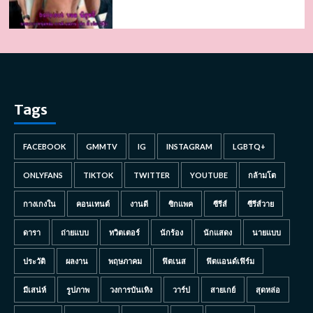
Tags
FACEBOOK
GMMTV
IG
INSTAGRAM
LGBTQ+
ONLYFANS
TIKTOK
TWITTER
YOUTUBE
กล้ามโต
กางเกงใน
คอนเทนต์
งานดี
ซิกแพค
ซีรีส์
ซีรีส์วาย
ดารา
ถ่ายแบบ
ทวิตเตอร์
นักร้อง
นักแสดง
นายแบบ
ประวัติ
ผลงาน
พฤษภาคม
ฟิตเนส
ฟิตแอนด์เฟิร์ม
มีเสน่ห์
รูปภาพ
วงการบันเทิง
วาร์ป
สายเกย์
สุดหล่อ