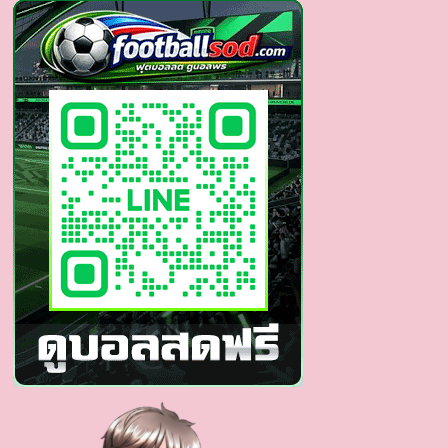
หนุ่ม
หล่อ
ยิ้ม
หวาน
เป้า
ตุง
เห็น
แล้ว
อยาก
พุ่ง
ไป
กอด