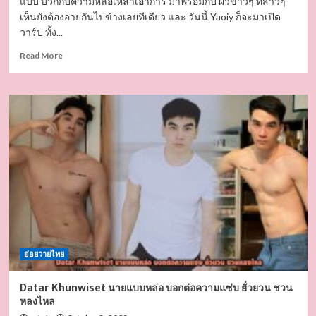
แบบ บวกกับความหล่อเหลาเอาการ มาพร้อมกับ ผิวขาวๆ ที่สาวๆ
เห็นยังต้องอายกันไปข้างเลยทีเดียว และ วันนี้ Yaoiy ก็จะมาเปิด
วาร์ป ทั้ง...
Read
Read More
more
about
เคน
โด้
อภิสิทธิ์
นาย
แบบ
สาย
หล่อ
โครง
หน้า
เข้า
รูป
เพ
อ่อยวายไทย
อร์เฟกต์
สุดๆ
Datar Khunwiset นายแบบหล่อ บอกต่อความแซ่บ ยั่วยวน ชวน
หลงไหล