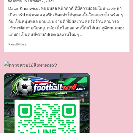
October 2, 2023
admin
Datar Khunwiset หนุ่มหล่อ หน้าตาดี ที่มีความอ่อนโยน yaoiy พา
เปิดวาร์ป หนุ่มหล่อ สุดฟิน ที่จะทำให้ทุกคนนั้นใจละลายไปพร้อมๆ
กัน เป็นหนุ่มหล่อ นายแบบ งานดี ที่มีผลงาน สุดจัดจ้าน สามารถ
เข้ามาติดตามกับหนุ่มหล่อ เน็ตไอดอล คนนี้กันได้เลย ดูดีทุกมุมมอง
แถมยังเป็นคนที่ชอบอัปเดต ผลงานใหม่ๆ ...
Read
Read More
more
about
Datar
Khunwiset
นาย
แบบ
หล่อ
บอก
ต่อ
ความ
แซ่บ
ยั่วยวน
ชวน
หลง
ไหล