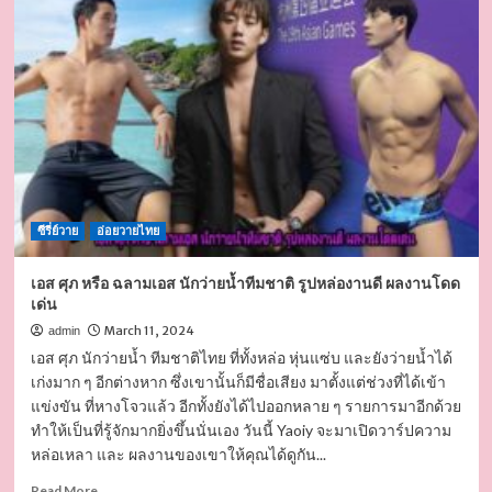
วาร์
ป
นัท
ตรัย
พัทธ์
นัก
แสดง
หนุ่ม
หล่อ
ซี
รีส์
ซีรี่ย์วาย
วาย
อ่อยวายไทย
หน้า
ใหม่
เอส ศุภ หรือ ฉลามเอส นักว่ายน้ำทีมชาติ รูปหล่องานดี ผลงานโดด
วัย
เด่น
ใส
March 11, 2024
admin
กระชาก
เอส ศุภ นักว่ายน้ำ ทีมชาติไทย ที่ทั้งหล่อ หุ่นแซ่บ และยังว่ายน้ำได้
ใจ
เก่งมาก ๆ อีกต่างหาก ซึ่งเขานั้นก็มีชื่อเสียง มาตั้งแต่ช่วงที่ได้เข้า
แข่งขัน ที่หางโจวแล้ว อีกทั้งยังได้ไปออกหลาย ๆ รายการมาอีกด้วย
ทำให้เป็นที่รู้จักมากยิ่งขึ้นนั่นเอง วันนี้ Yaoiy จะมาเปิดวาร์ปความ
หล่อเหลา และ ผลงานของเขาให้คุณได้ดูกัน...
Read
Read More