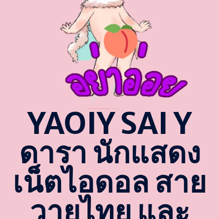
YAOIY SAI Y
ดารา นักแสดง
เน็ตไอดอล สาย
วายไทย และ