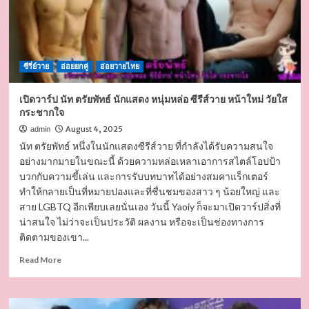
ซีรี่ย์วาย
อ่อยยกคู่
อ่อยวายไทย
เปิดวาร์ป นัท ตรัยพัทธ์ นักแสดง หนุ่มหล่อ ซีรีส์วาย หน้าใหม่ วัยใส
กระชากใจ
August 4, 2025
admin
นัท ตรัยพัทธ์ หนึ่งในนักแสดงซีรีส์วาย ที่กำลังได้รับความสนใจ
อย่างมากมายในขณะนี้ ด้วยความหล่อเหลาเอาการสไตล์โอปป้า
บวกกับความขี้เล่น และการรับบทบาทได้อย่างสมคาแร็กเตอร์
ทำให้กลายเป็นที่หมายปองและที่ชื่นชมของสาว ๆ น้อยใหญ่ และ
สาย LGBTQ อีกเพียบเลยนั่นเอง วันนี้ Yaoiy ก็จะมาเปิดวาร์ปสิ่งที่
น่าสนใจ ไม่ว่าจะเป็นประวัติ ผลงาน หรือจะเป็นช่องทางการ
ติดตามของเขา...
Read
Read More
more
about
เปิด