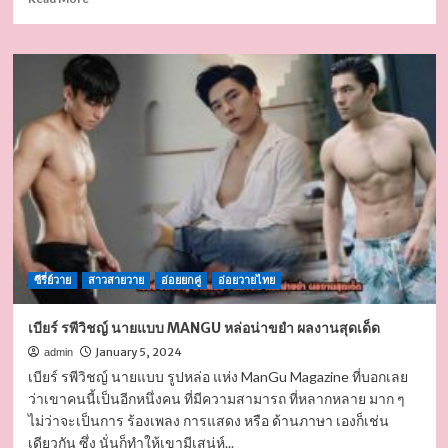
more
about
เอส
ศุภ
หรือ
ฉลาม
เอส
นัก
ว่าย
น้ำ
ทีม
ชาติ
รูป
หล่อ
ซีรี่ย์วาย
งาน
สาวสายวาย
อ่อยยกคู่
อ่อยวายไทย
ดี
ผล
เบียร์ รพีวิชญ์ นายแบบ MANGU หล่อน่าขยำ ผลงานสุดเด็ด
งาน
January 5, 2024
admin
โดด
เบียร์ รพีวิชญ์ นายแบบ รูปหล่อ แห่ง ManGu Magazine ที่บอกเลย
เด่น
ว่าเขาคนนี้เป็นอีกหนึ่งคน ที่มีความสามารถ ที่หลากหลาย มาก ๆ
ไม่ว่าจะเป็นการ ร้องเพลง การแสดง หรือ ด้านภาษา เองก็เช่น
เดียวกัน ซึ่ง นั่นก็ทำให้เขามีเสน่ห์...