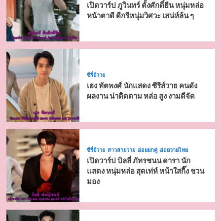
เปิดวาร์ป ภูวินทร์ ตั้งศักดิ์ยืน หนุ่มหล่อ
หน้าตาดี ดีกรีหนุ่มวิศวะ เสน่ห์ล้น ๆ
ซีรี่ย์วาย
เฮง ทัตพงศ์ นักแสดง ซีรีส์วาย คนดัง
ผลงาน น่าติดตาม หล่อ สูง งามดีจัด
ซีรี่ย์วาย
สาวสายวาย
อ่อยยกคู่
อ่อยวายไทย
เปิดวาร์ป บิลลี่ ภัทรชนน ดารา นัก
แสดง หนุ่มหล่อ สุดเท่ห์ หน้าใสกิ๊ง ชวน
มอง