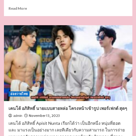
Read
Read More
more
about
เบียร์
รพี
วิชญ์
นาย
แบบ
MANGU
หล่อ
น่า
ขยำ
ผล
งาน
สุด
อ่อยวายไทย
เด็ด
เคนโด้ อภิสิทธิ์ นายแบบสายหล่อ โครงหน้าเข้ารูป เพอร์เฟกต์ สุดๆ
November 13, 2023
admin
เคนโด้ อภิสิทธิ์ Apisit Nunta เรียกได้ว่า เป็นอีกหนึ่ง หนุ่มที่ฮอต
และ มาแรงเป็นอย่างมาก เลยทีเดียวกับความสามารถ ในการถ่าย