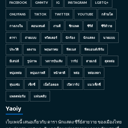
FACEBOOK
GMMTV
IG
INSTAGRAM
LGBTQ+
ONLYFANS
TIKTOK
TWITTER
YOUTUBE
กล้ามโต
กางเกงใน
คอนเทนต์
งานดี
ซิกแพค
ซีรีส์
ซีรีส์วาย
ดารา
ถ่ายแบบ
ทวิตเตอร์
นักร้อง
นักแสดง
นายแบบ
ประวัติ
ผลงาน
พฤษภาคม
ฟิตเนส
ฟิตแอนด์เฟิร์ม
มีเสน่ห์
รูปภาพ
วงการบันเทิง
วาร์ป
สายเกย์
สุดหล่อ
หนุ่มหล่อ
หนุ่มเกาหลี
หน้าตาดี
หล่อ
หล่อเหลา
หุ่นแซ่บ
เซ็กซี่
เน็ตไอดอล
เปิดวาร์ป
แนวเซ็กซี่
แพลตฟอร์ม
แฟนคลับ
Yaoiy
เว็บเพจนี้ เสนอเกี่ยวกับ ดารา นักแสดง ซีรี่ย์สายวาย ของเมืองไทย