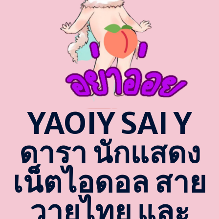
YAOIY SAI Y
ดารา นักแสดง
เน็ตไอดอล สาย
วายไทย และ