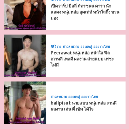
เปิดวาร์ป บิลลี่ ภัทรชนน ดารา นัก
แสดง หนุ่มหล่อ สุดเท่ห์ หน้าใสกิ๊ง ชวน
มอง
ซีรี่ย์วาย
สาวสายวาย
อ่อยยกคู่
อ่อยวายไทย
Peerawat หนุ่มหล่อ หน้าใส ฟีล
เกาหลี เทสดี ผลงาน ถ่ายแบบ เท่ซะ
ไม่มี
สาวสายวาย
อ่อยยกคู่
อ่อยวายไทย
ballpisut นายแบบ หนุ่มหล่อ งานดี
ผลงาน เด่น ตี๋ เข้ม ได้ใจ