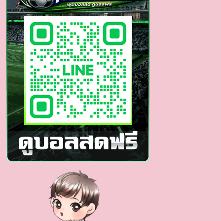
ตี๋
หน้า
หวาน
มี
เสน่ห์
ดา
เมจ
พุ่ง
แรง