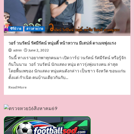
ซีรี่ย์วาย
สาวสายวาย
วอร์ วนรัตน์ รัศมีรัตน์ หนุ่มตี๋ หน้าหวาน มีเสน่ห์ ดาเมจพุ่งแรง
June 2, 2022
admin
วันนี้ ทางเราอยากพาทุกคนมา เปิดวาร์ป วนรัตน์ รัศมีรัตน์ หรือรู้จัก
กันในนาม วอร์ วนรัตน์ นักแสดง หนุ่ม ดาวรุ่งพุ่งแรงคน ล่าสุด
โดยพื้นเพของ นักแสดง หนุ่มคนดังกล่าว เป็นชาว จังหวัด ขอนแก่น
ตั้งแต่ กำเนิด คนบ้านเดียวกันกับ...
Read
Read More
more
about
วอร์
วน
รัตน์
รัศมี
รัตน์
หนุ่ม