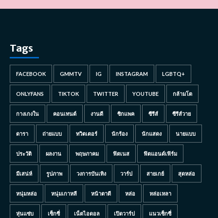
Tags
FACEBOOK
GMMTV
IG
INSTAGRAM
LGBTQ+
ONLYFANS
TIKTOK
TWITTER
YOUTUBE
กล้ามโต
กางเกงใน
คอนเทนต์
งานดี
ซิกแพค
ซีรีส์
ซีรีส์วาย
ดารา
ถ่ายแบบ
ทวิตเตอร์
นักร้อง
นักแสดง
นายแบบ
ประวัติ
ผลงาน
พฤษภาคม
ฟิตเนส
ฟิตแอนด์เฟิร์ม
มีเสน่ห์
รูปภาพ
วงการบันเทิง
วาร์ป
สายเกย์
สุดหล่อ
หนุ่มหล่อ
หนุ่มเกาหลี
หน้าตาดี
หล่อ
หล่อเหลา
หุ่นแซ่บ
เซ็กซี่
เน็ตไอดอล
เปิดวาร์ป
แนวเซ็กซี่