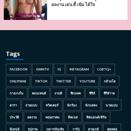
ผลงาน เด่น ตี๋ เข้ม ได้ใจ
Tags
FACEBOOK
GMMTV
IG
INSTAGRAM
LGBTQ+
ONLYFANS
TIKTOK
TWITTER
YOUTUBE
กล้ามโต
กางเกงใน
คอนเทนต์
งานดี
ซิกแพค
ซีรีส์
ซีรีส์วาย
ดารา
ถ่ายแบบ
ทวิตเตอร์
นักร้อง
นักแสดง
นายแบบ
ประวัติ
ผลงาน
พฤษภาคม
ฟิตเนส
ฟิตแอนด์เฟิร์ม
มีเสน่ห์
รูปภาพ
วงการบันเทิง
วาร์ป
สายเกย์
สุดหล่อ