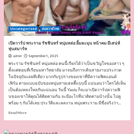
Uncategorized
อ่อยวายไทย
เปิดวาร์ป พระราม รัชชินทร์ หนุ่มหล่อ ยิ้มละมุน หน้าคม มีเสน่ห์
หุ่นสมาร์ท
September 1, 2025
admin
พระราม รัชชินทร์ หนุ่มหล่อ คนนี้เรียกได้ว่าเป็นขวัญใจของสาว ๆ
ตั้งแต่ตอนที่เรียนมหาวิทยาลัย มาจนถึงการเดินสายงานประกวด
ในปัจจุบันเลยทีเดียว บวกกับรูปร่างของเขาที่มีความฟิตแอนด์
เฟิร์ม ตามแบบฉบับของหนุ่มสายเฮลตี้แบบนี้ แน่นอนว่าใครได้เห็น
เป็นต้องหลงใหลกันแน่นอน วันนี้ Yaoiy ก็จะมาเปิดวาร์ปความฟิ
นของเขาให้คุณได้ติดตามกัน จะมีอะไรที่น่าติดตามบ้างนั้น ไปดู
พร้อม ๆ กันได้เลย ประวัติและผลงาน หนุ่มพระราม มีชื่อจริงว่า...
Read
Read More
more
about
เปิด