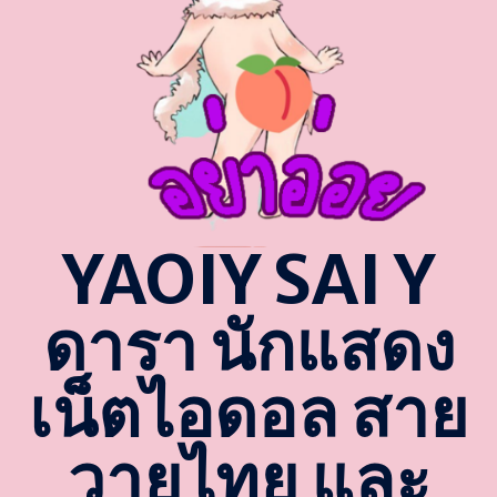
YAOIY SAI Y
ดารา นักแสดง
เน็ตไอดอล สาย
วายไทย และ