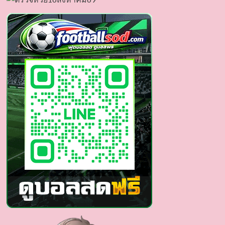
วาร์
ป
พระราม
รัช
ชิ
นทร์
หนุ่ม
หล่อ
ยิ้ม
ละมุน
หน้า
คม
มี
เสน่ห์
หุ่น
สมา
ร์ท