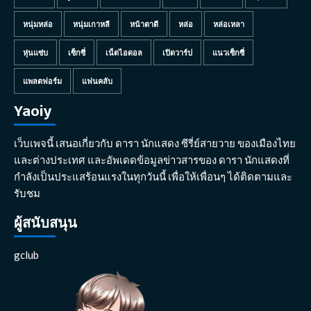
หนุ่มหล่อ
หนุ่มเกาหลี
หน้าตาดี
หล่อ
หล่อเหลา
หุ่นแซ่บ
เซ็กซี่
เน็ตไอดอล
เปิดวาร์ป
แนวเซ็กซี่
แพลตฟอร์ม
แฟนคลับ
Yaoiy
เว็บเพจนี้ เสนอเกี่ยวกับ ดารา นักแสดง ซีรี่ย์สายวาย ของเมืองไทย
และต่างประเทศ และอัพเดดข้อมูลข่าวสารของ ดารา นักแสดงที่
กำลังเป็นประแสร้อนแรงในทุกวันนี้ เพื่อให้เพื่อนๆ ได้ติดตามและ
รับชม
ผู้สนับสนุน
gclub