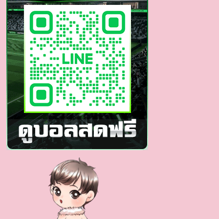
ตุง
ทะลุ
ทะลวง