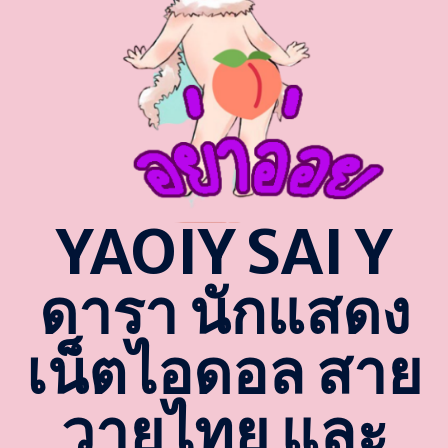
YAOIY SAI Y
ดารา นักแสดง
เน็ตไอดอล สาย
วายไทย และ