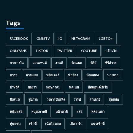
Tags
FACEBOOK
GMMTV
IG
INSTAGRAM
LGBTQ+
ONLYFANS
TIKTOK
TWITTER
YOUTUBE
กล้ามโต
กางเกงใน
คอนเทนต์
งานดี
ซิกแพค
ซีรีส์
ซีรีส์วาย
ดารา
ถ่ายแบบ
ทวิตเตอร์
นักร้อง
นักแสดง
นายแบบ
ประวัติ
ผลงาน
พฤษภาคม
ฟิตเนส
ฟิตแอนด์เฟิร์ม
มีเสน่ห์
รูปภาพ
วงการบันเทิง
วาร์ป
สายเกย์
สุดหล่อ
หนุ่มหล่อ
หนุ่มเกาหลี
หน้าตาดี
หล่อ
หล่อเหลา
หุ่นแซ่บ
เซ็กซี่
เน็ตไอดอล
เปิดวาร์ป
แนวเซ็กซี่