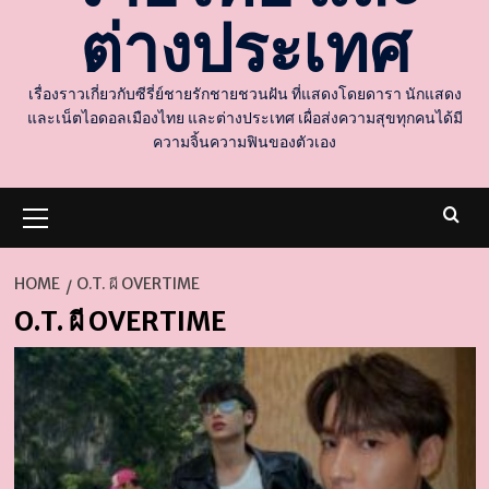
ต่างประเทศ
เรื่องราวเกี่ยวกับซีรี่ย์ชายรักชายชวนฝัน ที่แสดงโดยดารา นักแสดง
และเน็ตไอดอลเมืองไทย และต่างประเทศ เผื่อส่งความสุขทุกคนได้มี
ความจิ้นความฟินของตัวเอง
Primary
Menu
HOME
O.T. ผี OVERTIME
O.T. ผี OVERTIME
d