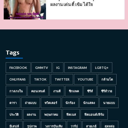
ผลงาน เด่น ตี๋ เข้ม ได้ใจ
Tags
FACEBOOK
GMMTV
IG
INSTAGRAM
LGBTQ+
ONLYFANS
TIKTOK
TWITTER
YOUTUBE
กล้ามโต
กางเกงใน
คอนเทนต์
งานดี
ซิกแพค
ซีรีส์
ซีรีส์วาย
ดารา
ถ่ายแบบ
ทวิตเตอร์
นักร้อง
นักแสดง
นายแบบ
ประวัติ
ผลงาน
พฤษภาคม
ฟิตเนส
ฟิตแอนด์เฟิร์ม
มีเสน่ห์
รูปภาพ
วงการบันเทิง
วาร์ป
สายเกย์
สุดหล่อ