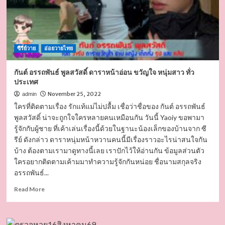
ซีรี่ย์วาย
อ่อยวายไทย
กันต์ อรรถพันธ์ พูลสวัสดิ์ ดาราหน้าอ่อน ขวัญใจ หนุ่มสาว ทั่ว
ประเทศ
November 25, 2022
admin
ใครที่ติดตามเรื่อง รักแท้แม่ไม่ปลื้ม เชื่อว่าชื่อของ กันต์ อรรถพันธ์
พูลสวัสดิ์ น่าจะถูกใจใครหลายคนเหมือนกัน วันนี้ Yaoiy ขอพามา
รู้จักกับผู้ชาย ที่เค้าเล่นเรื่องนี้ด้วยในฐานะน้องเล็กของบ้านจาก ซี
รีย์ ดังกล่าว ดาราหนุ่มหน้าหวานคนนี้มีเรื่องราวอะไรน่าสนใจกัน
บ้าง ต้องตามเรามาดูทางนี้เลย เราปักไว้ให้อ่านกัน ข้อมูลส่วนตัว
ใครอยากติดตามเค้ามมาทำความรู้จักกันหน่อย ชื่อนามสกุลจริง
อรรถพันธ์...
Read
Read More
more
about
กันต์