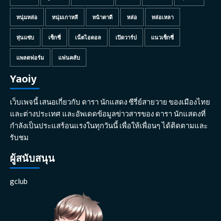
หนุ่มหล่อ
หนุ่มเกาหลี
หน้าตาดี
หล่อ
หล่อเหลา
หุ่นแซ่บ
เซ็กซี่
เน็ตไอดอล
เปิดวาร์ป
แนวเซ็กซี่
แพลตฟอร์ม
แฟนคลับ
Yaoiy
เว็บเพจนี้ เสนอเกี่ยวกับ ดารา นักแสดง ซีรี่ย์สายวาย ของเมืองไทย
และต่างประเทศ และอัพเดดข้อมูลข่าวสารของ ดารา นักแสดงที่
กำลังเป็นประแสร้อนแรงในทุกวันนี้ เพื่อให้เพื่อนๆ ได้ติดตามและ
รับชม
ผู้สนับสนุน
gclub