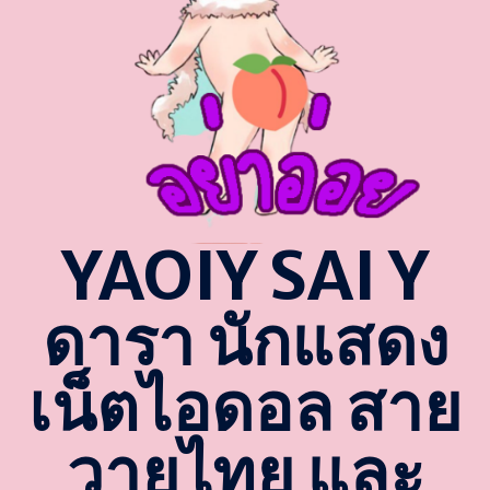
YAOIY SAI Y
ดารา นักแสดง
เน็ตไอดอล สาย
วายไทย และ