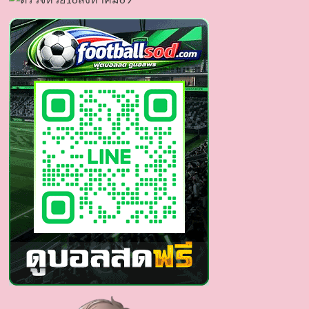
อรรถ
พันธ์
พูล
สวัสดิ์
ดารา
หน้า
อ่อน
ขวัญใจ
หนุ่ม
สาว
ทั่ว
ประเทศ