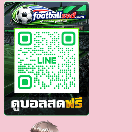
นัก
แสดง
ซี
รีส์
วาย
คน
ดัง
ผล
งาน
น่า
ติดตาม
หล่อ
สูง
งาม
ดี
จัด