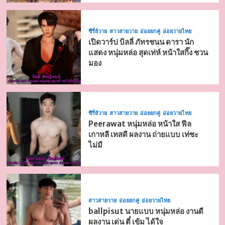
ซีรี่ย์วาย
สาวสายวาย
อ่อยยกคู่
อ่อยวายไทย
เปิดวาร์ป บิลลี่ ภัทรชนน ดารา นัก
แสดง หนุ่มหล่อ สุดเท่ห์ หน้าใสกิ๊ง ชวน
มอง
ซีรี่ย์วาย
สาวสายวาย
อ่อยยกคู่
อ่อยวายไทย
Peerawat หนุ่มหล่อ หน้าใส ฟีล
เกาหลี เทสดี ผลงาน ถ่ายแบบ เท่ซะ
ไม่มี
สาวสายวาย
อ่อยยกคู่
อ่อยวายไทย
ballpisut นายแบบ หนุ่มหล่อ งานดี
ผลงาน เด่น ตี๋ เข้ม ได้ใจ