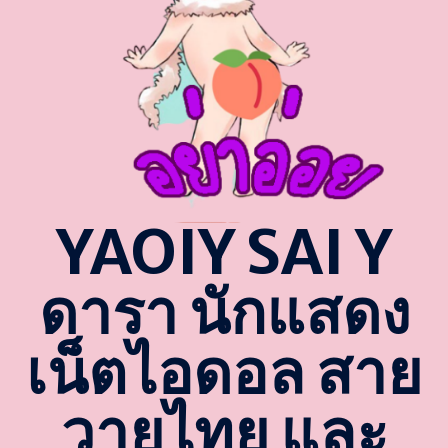
YAOIY SAI Y
ดารา นักแสดง
เน็ตไอดอล สาย
วายไทย และ