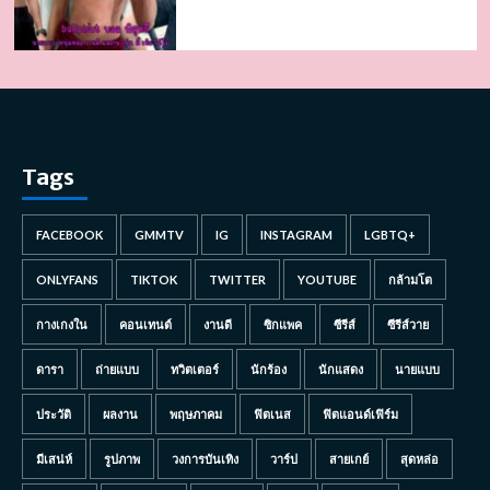
Tags
FACEBOOK
GMMTV
IG
INSTAGRAM
LGBTQ+
ONLYFANS
TIKTOK
TWITTER
YOUTUBE
กล้ามโต
กางเกงใน
คอนเทนต์
งานดี
ซิกแพค
ซีรีส์
ซีรีส์วาย
ดารา
ถ่ายแบบ
ทวิตเตอร์
นักร้อง
นักแสดง
นายแบบ
ประวัติ
ผลงาน
พฤษภาคม
ฟิตเนส
ฟิตแอนด์เฟิร์ม
มีเสน่ห์
รูปภาพ
วงการบันเทิง
วาร์ป
สายเกย์
สุดหล่อ