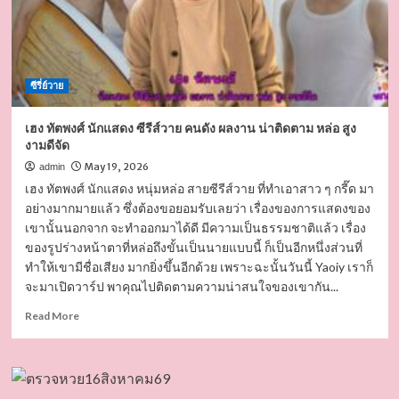
ซีรี่ย์วาย
เฮง ทัตพงศ์ นักแสดง ซีรีส์วาย คนดัง ผลงาน น่าติดตาม หล่อ สูง
งามดีจัด
May 19, 2026
admin
เฮง ทัตพงศ์ นักแสดง หนุ่มหล่อ สายซีรีส์วาย ที่ทำเอาสาว ๆ กรี๊ด มา
อย่างมากมายแล้ว ซึ่งต้องขอยอมรับเลยว่า เรื่องของการแสดงของ
เขานั้นนอกจาก จะทำออกมาได้ดี มีความเป็นธรรมชาติแล้ว เรื่อง
ของรูปร่างหน้าตาที่หล่อถึงขั้นเป็นนายแบบนี้ ก็เป็นอีกหนึ่งส่วนที่
ทำให้เขามีชื่อเสียง มากยิ่งขึ้นอีกด้วย เพราะฉะนั้นวันนี้ Yaoiy เราก็
จะมาเปิดวาร์ป พาคุณไปติดตามความน่าสนใจของเขากัน...
Read
Read More
more
about
เฮง
ทัต
พงศ์