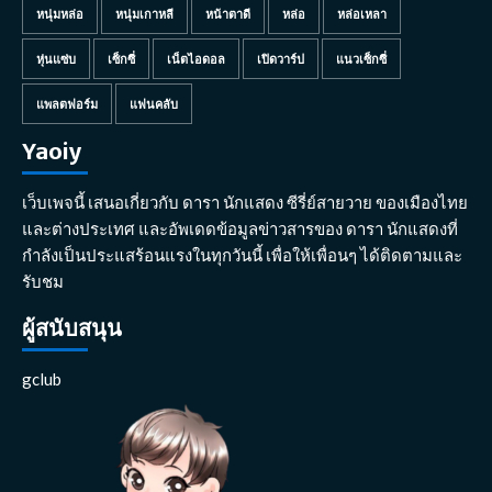
หนุ่มหล่อ
หนุ่มเกาหลี
หน้าตาดี
หล่อ
หล่อเหลา
หุ่นแซ่บ
เซ็กซี่
เน็ตไอดอล
เปิดวาร์ป
แนวเซ็กซี่
แพลตฟอร์ม
แฟนคลับ
Yaoiy
เว็บเพจนี้ เสนอเกี่ยวกับ ดารา นักแสดง ซีรี่ย์สายวาย ของเมืองไทย
และต่างประเทศ และอัพเดดข้อมูลข่าวสารของ ดารา นักแสดงที่
กำลังเป็นประแสร้อนแรงในทุกวันนี้ เพื่อให้เพื่อนๆ ได้ติดตามและ
รับชม
ผู้สนับสนุน
gclub