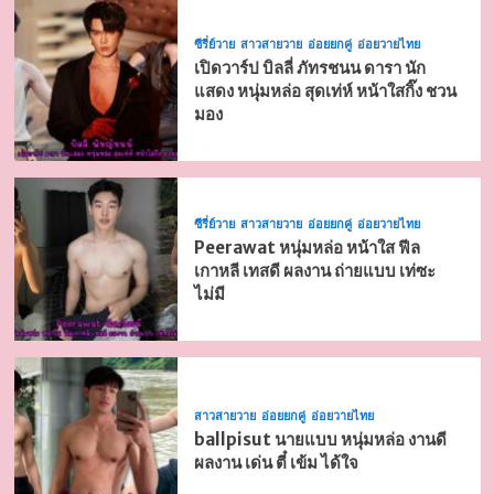
ซีรี่ย์วาย
สาวสายวาย
อ่อยยกคู่
อ่อยวายไทย
เปิดวาร์ป บิลลี่ ภัทรชนน ดารา นัก
แสดง หนุ่มหล่อ สุดเท่ห์ หน้าใสกิ๊ง ชวน
มอง
ซีรี่ย์วาย
สาวสายวาย
อ่อยยกคู่
อ่อยวายไทย
Peerawat หนุ่มหล่อ หน้าใส ฟีล
เกาหลี เทสดี ผลงาน ถ่ายแบบ เท่ซะ
ไม่มี
สาวสายวาย
อ่อยยกคู่
อ่อยวายไทย
ballpisut นายแบบ หนุ่มหล่อ งานดี
ผลงาน เด่น ตี๋ เข้ม ได้ใจ