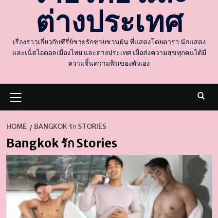
ต่างประเทศ
เรื่องราวเกี่ยวกับซีรี่ย์ชายรักชายชวนฝัน ที่แสดงโดยดารา นักแสดง
และเน็ตไอดอลเมืองไทย และต่างประเทศ เผื่อส่งความสุขทุกคนได้มี
ความจิ้นความฟินของตัวเอง
Primary
Menu
HOME
BANGKOK รัก STORIES
Bangkok รัก Stories
d