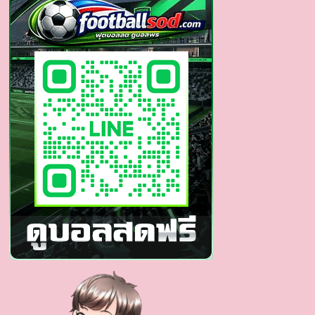
นัก
แสดง
แกว่ง
ของลับ
สุด
เด็ด
ลั่น
Twitter