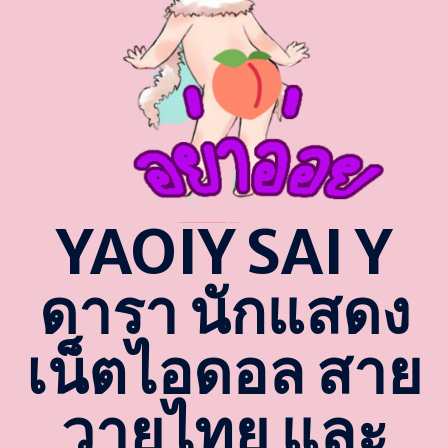
YAOIY SAI Y
ดารา นักแสดง
เน็ตไอดอล สาย
วายไทย และ