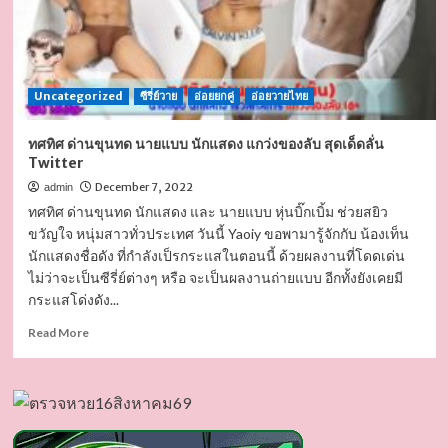
Uncategorized
ซีรี่ย์วาย
อ่อยยกคู่
อ่อยวายไทย
ทศทิศ ด่านขุนทด นายแบบ นักแสดง แกว่งของลับ สุดเด็ดลั่น
Twitter
December 7, 2022
admin
ทศทิศ ด่านขุนทด นักแสดง และ นายแบบ หุ่นบิ๊กเบิ้ม ช่วยสยิว
ขวัญใจ หนุ่มสาวทั่วประเทศ วันนี้ Yaoiy ขอพามารู้จักกับ น้องเท็น
นักแสดงชื่อดัง ที่กำลังเป็รกระแสในตอนนี้ ด้วยผลงานที่โดดเด่น
ไม่ว่าจะเป็นซีรี่ย์ต่างๆ หรือ จะเป็นผลงานถ่ายแบบ อีกทั้งยังเคยมี
กระแสโด่งดัง...
Read
Read More
more
about
ทศทิศ
ด่านขุนทด
นาย
แบบ