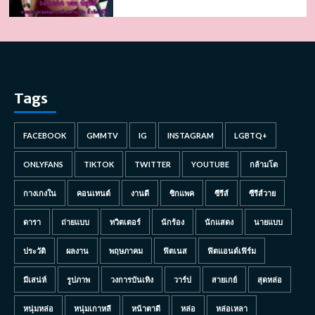
Tags
FACEBOOK
GMMTV
IG
INSTAGRAM
LGBTQ+
ONLYFANS
TIKTOK
TWITTER
YOUTUBE
กล้ามโต
กางเกงใน
คอนเทนต์
งานดี
ซิกแพค
ซีรีส์
ซีรีส์วาย
ดารา
ถ่ายแบบ
ทวิตเตอร์
นักร้อง
นักแสดง
นายแบบ
ประวัติ
ผลงาน
พฤษภาคม
ฟิตเนส
ฟิตแอนด์เฟิร์ม
มีเสน่ห์
รูปภาพ
วงการบันเทิง
วาร์ป
สายเกย์
สุดหล่อ
หนุ่มหล่อ
หนุ่มเกาหลี
หน้าตาดี
หล่อ
หล่อเหลา