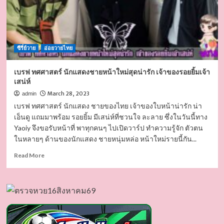
ซีรี่ย์วาย
อ่อยวายไทย
เบรฟ ทศศาสตร์ นักแสดงชายหน้าใหม่สุดน่ารัก เจ้าของรอยยิ้มเจ้า
เสน่ห์
March 28, 2023
admin
เบรฟ ทศศาสตร์ นักแสดง ชายของไทย เจ้าของใบหน้าน่ารัก น่า
เอ็นดู แถมมาพร้อม รอยยิ้ม มีเสน่ห์ที่ชวนใจ ละลาย ซึ่งในวันนี้ทาง
Yaoiy จึงขอรับหน้าที่ พาทุกคนๆ ไปเปิดวาร์ป ทำความรู้จัก ตัวตน
ในหลายๆ ด้านของนักแสดง ชายหนุ่มหล่อ หน้าใหม่รายนี้กัน...
Read
Read More
more
about
เบรฟ
ทศ
ศาสตร์
นัก
แสดง