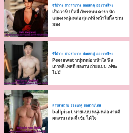
ซีรี่ย์วาย
สาวสายวาย
อ่อยยกคู่
อ่อยวายไทย
เปิดวาร์ป บิลลี่ ภัทรชนน ดารา นัก
แสดง หนุ่มหล่อ สุดเท่ห์ หน้าใสกิ๊ง ชวน
มอง
ซีรี่ย์วาย
สาวสายวาย
อ่อยยกคู่
อ่อยวายไทย
Peerawat หนุ่มหล่อ หน้าใส ฟีล
เกาหลี เทสดี ผลงาน ถ่ายแบบ เท่ซะ
ไม่มี
สาวสายวาย
อ่อยยกคู่
อ่อยวายไทย
ballpisut นายแบบ หนุ่มหล่อ งานดี
ผลงาน เด่น ตี๋ เข้ม ได้ใจ