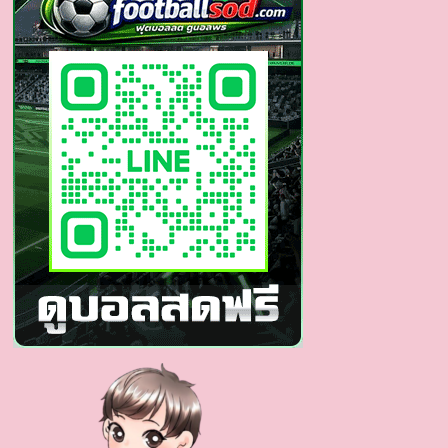
ชาย
หน้า
ใหม่
สุด
น่า
รัก
เจ้าของ
รอย
ยิ้ม
เจ้า
เสน่ห์