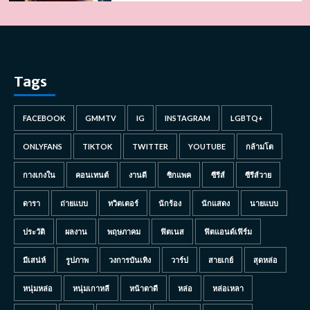
Tags
FACEBOOK
GMMTV
IG
INSTAGRAM
LGBTQ+
ONLYFANS
TIKTOK
TWITTER
YOUTUBE
กล้ามโต
กางเกงใน
คอนเทนต์
งานดี
ซิกแพค
ซีรีส์
ซีรีส์วาย
ดารา
ถ่ายแบบ
ทวิตเตอร์
นักร้อง
นักแสดง
นายแบบ
ประวัติ
ผลงาน
พฤษภาคม
ฟิตเนส
ฟิตแอนด์เฟิร์ม
มีเสน่ห์
รูปภาพ
วงการบันเทิง
วาร์ป
สายเกย์
สุดหล่อ
หนุ่มหล่อ
หนุ่มเกาหลี
หน้าตาดี
หล่อ
หล่อเหลา