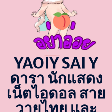
YAOIY SAI Y
ดารา นักแสดง
เน็ตไอดอล สาย
วายไทย และ