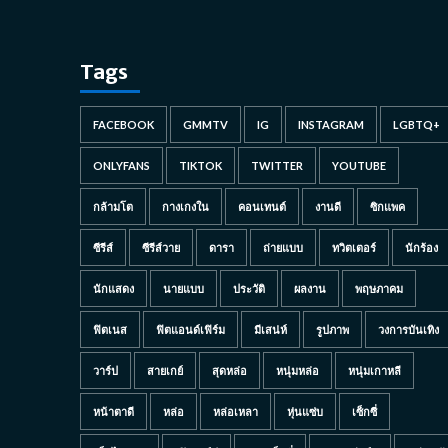
Tags
FACEBOOK
GMMTV
IG
INSTAGRAM
LGBTQ+
ONLYFANS
TIKTOK
TWITTER
YOUTUBE
กล้ามโต
กางเกงใน
คอนเทนต์
งานดี
ซิกแพค
ซีรีส์
ซีรีส์วาย
ดารา
ถ่ายแบบ
ทวิตเตอร์
นักร้อง
นักแสดง
นายแบบ
ประวัติ
ผลงาน
พฤษภาคม
ฟิตเนส
ฟิตแอนด์เฟิร์ม
มีเสน่ห์
รูปภาพ
วงการบันเทิง
วาร์ป
สายเกย์
สุดหล่อ
หนุ่มหล่อ
หนุ่มเกาหลี
หน้าตาดี
หล่อ
หล่อเหลา
หุ่นแซ่บ
เซ็กซี่