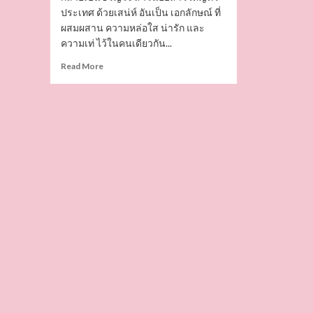
ประเทศ ด้วยเสน่ห์ อันเป็น เอกลักษณ์ ที่
ผสมผสาน ความหล่อใส น่ารัก และ
ความเท่ ไว้ในคนเดียวกัน...
Read
Read More
more
about
แก๊ป
จักริน
พระเอก
หนุ่ม
หล่อ
หุ่น
แซ่บ
ดีกรี
นาย
แบบ
สุด
ฮอต
ขวัญใจ
โซ
เชีย
ล