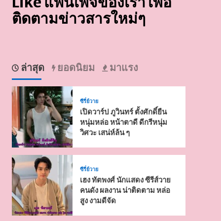
Like แฟนเพจของเรา เพื่อ
ติดตามข่าวสารใหม่ๆ
ล่าสุด
ยอดนิยม
มาแรง
ซีรี่ย์วาย
เปิดวาร์ป ภูวินทร์ ตั้งศักดิ์ยืน
หนุ่มหล่อ หน้าตาดี ดีกรีหนุ่ม
วิศวะ เสน่ห์ล้น ๆ
ซีรี่ย์วาย
เฮง ทัตพงศ์ นักแสดง ซีรีส์วาย
คนดัง ผลงาน น่าติดตาม หล่อ
สูง งามดีจัด