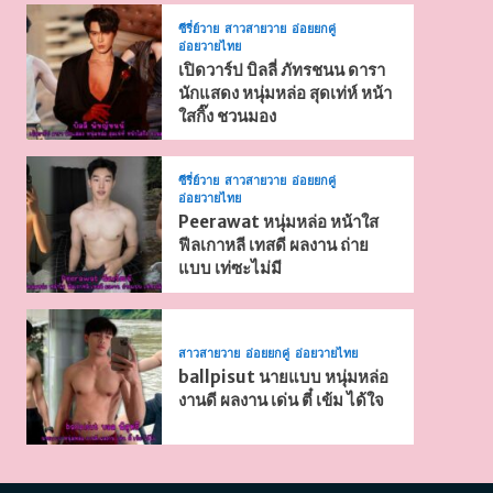
ซีรี่ย์วาย
สาวสายวาย
อ่อยยกคู่
อ่อยวายไทย
เปิดวาร์ป บิลลี่ ภัทรชนน ดารา
นักแสดง หนุ่มหล่อ สุดเท่ห์ หน้า
ใสกิ๊ง ชวนมอง
ซีรี่ย์วาย
สาวสายวาย
อ่อยยกคู่
อ่อยวายไทย
Peerawat หนุ่มหล่อ หน้าใส
ฟีลเกาหลี เทสดี ผลงาน ถ่าย
แบบ เท่ซะไม่มี
สาวสายวาย
อ่อยยกคู่
อ่อยวายไทย
ballpisut นายแบบ หนุ่มหล่อ
งานดี ผลงาน เด่น ตี๋ เข้ม ได้ใจ