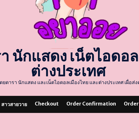
รา นักแสดง เน็ตไอดอ
ต่างประเทศ
แสดงโดยดารา นักแสดง และเน็ตไอดอลเมืองไทย และต่างประเทศ เผื่อ
Checkout
Order Confirmation
Order
สาวสายวาย