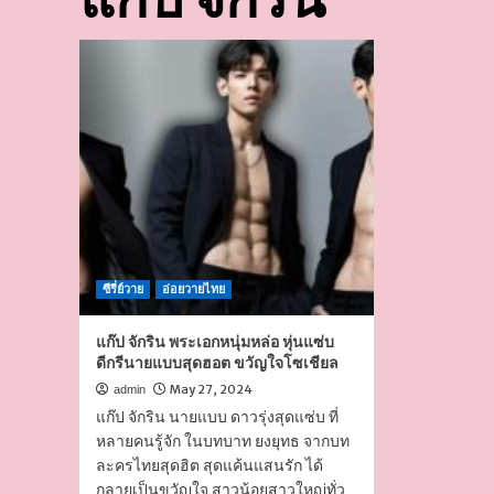
ซีรี่ย์วาย
อ่อยวายไทย
แก๊ป จักริน พระเอกหนุ่มหล่อ หุ่นแซ่บ
ดีกรีนายแบบสุดฮอต ขวัญใจโซเชียล
May 27, 2024
admin
แก๊ป จักริน นายแบบ ดาวรุ่งสุดแซ่บ ที่
หลายคนรู้จัก ในบทบาท ยงยุทธ จากบท
ละครไทยสุดฮิต สุดแค้นแสนรัก ได้
กลายเป็นขวัญใจ สาวน้อยสาวใหญ่ทั่ว