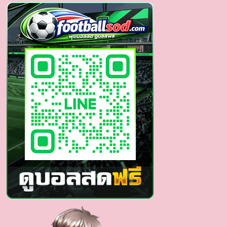
เด่น
คุณ
งาม
เนตร
ขวัญใจ
สาว
ไทย
หุ่น
แซ่
บก
ร้าว
ใจ
ทุก
อณู