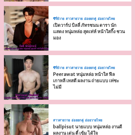
ซีรี่ย์วาย
สาวสายวาย
อ่อยยกคู่
อ่อยวายไทย
เปิดวาร์ป บิลลี่ ภัทรชนน ดารา นัก
แสดง หนุ่มหล่อ สุดเท่ห์ หน้าใสกิ๊ง ชวน
มอง
ซีรี่ย์วาย
สาวสายวาย
อ่อยยกคู่
อ่อยวายไทย
Peerawat หนุ่มหล่อ หน้าใส ฟีล
เกาหลี เทสดี ผลงาน ถ่ายแบบ เท่ซะ
ไม่มี
สาวสายวาย
อ่อยยกคู่
อ่อยวายไทย
ballpisut นายแบบ หนุ่มหล่อ งานดี
ผลงาน เด่น ตี๋ เข้ม ได้ใจ