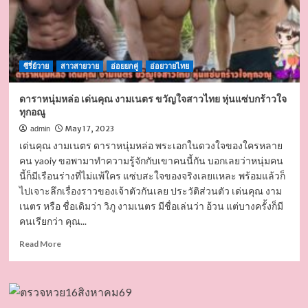
ซีรี่ย์วาย
สาวสายวาย
อ่อยยกคู่
อ่อยวายไทย
ดาราหนุ่มหล่อ เด่นคุณ งามเนตร ขวัญใจสาวไทย หุ่นแซ่บกร้าวใจ
ทุกอณู
May 17, 2023
admin
เด่นคุณ งามเนตร ดาราหนุ่มหล่อ พระเอกในดวงใจของใครหลาย
คน yaoiy ขอพามาทำความรู้จักกับเขาคนนี้กัน บอกเลยว่าหนุ่มคน
นี้ก็มีเรือนร่างที่ไม่แพ้ใคร แซ่บสะใจของจริงเลยแหละ พร้อมแล้วก็
ไปเจาะลึกเรื่องราวของเจ้าตัวกันเลย ประวัติส่วนตัว เด่นคุณ งาม
เนตร หรือ ชื่อเดิมว่า วิภู งามเนตร มีชื่อเล่นว่า อ้วน แต่บางครั้งก็มี
คนเรียกว่า คุณ...
Read
Read More
more
about
ดารา
หนุ่ม
หล่อ