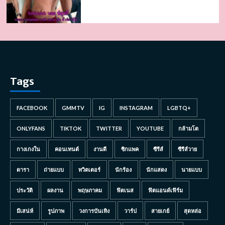
Tags
FACEBOOK
GMMTV
IG
INSTAGRAM
LGBTQ+
ONLYFANS
TIKTOK
TWITTER
YOUTUBE
กล้ามโต
กางเกงใน
คอนเทนต์
งานดี
ซิกแพค
ซีรีส์
ซีรีส์วาย
ดารา
ถ่ายแบบ
ทวิตเตอร์
นักร้อง
นักแสดง
นายแบบ
ประวัติ
ผลงาน
พฤษภาคม
ฟิตเนส
ฟิตแอนด์เฟิร์ม
มีเสน่ห์
รูปภาพ
วงการบันเทิง
วาร์ป
สายเกย์
สุดหล่อ