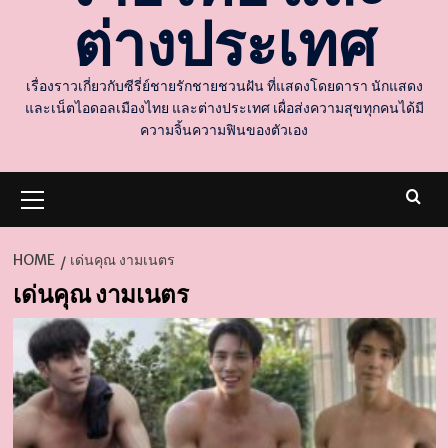
ต่างประเทศ
เรื่องราวเกี่ยวกับซีรี่ย์ชายรักชายชวนฝัน ที่แสดงโดยดารา นักแสดง
และเน็ตไอดอลเมืองไทย และต่างประเทศ เผื่อส่งความสุขทุกคนได้มี
ความจิ้นความฟินของตัวเอง
Primary
Menu
HOME
เด่นคุณ งามเนตร
เด่นคุณ งามเนตร
d