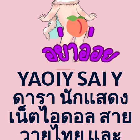
YAOIY SAI Y
ดารา นักแสดง
เน็ตไอดอล สาย
วายไทย และ