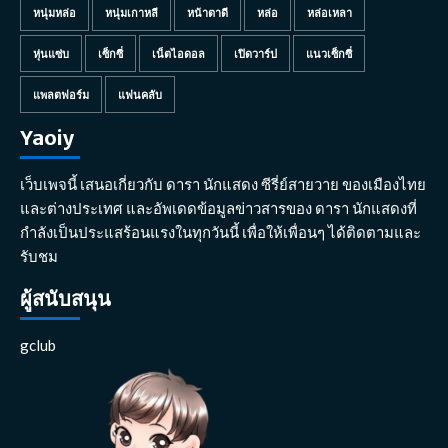
หนุ่มหล่อ
หนุ่มเกาหลี
หน้าตาดี
หล่อ
หล่อเหลา
หุ่นแซ่บ
เซ็กซี่
เน็ตไอดอล
เปิดวาร์ป
แนวเซ็กซี่
แพลตฟอร์ม
แฟนคลับ
Yaoiy
เว็บเพจนี้ เสนอเกี่ยวกับ ดารา นักแสดง ซีรี่ย์สายวาย ของเมืองไทย
และต่างประเทศ และอัพเดดข้อมูลข่าวสารของ ดารา นักแสดงที่
กำลังเป็นประแสร้อนแรงในทุกวันนี้ เพื่อให้เพื่อนๆ ได้ติดตามและ
รับชม
ผู้สนับสนุน
gclub