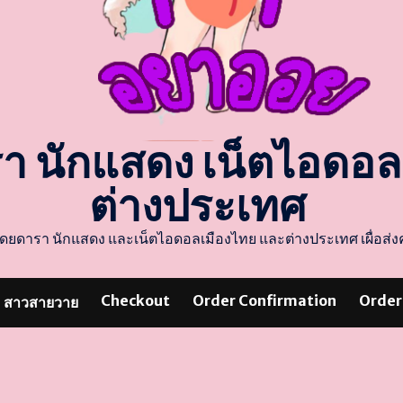
รา นักแสดง เน็ตไอดอ
ต่างประเทศ
แสดงโดยดารา นักแสดง และเน็ตไอดอลเมืองไทย และต่างประเทศ เผื่อ
Checkout
Order Confirmation
Order
สาวสายวาย