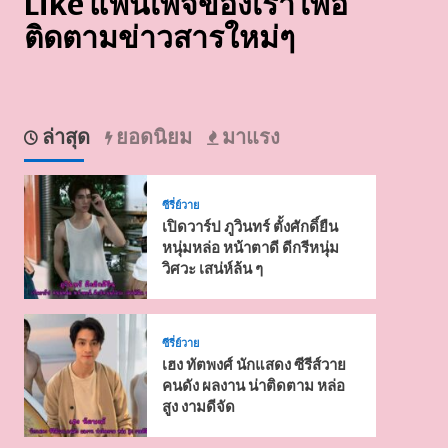
Like แฟนเพจของเรา เพื่อ
ติดตามข่าวสารใหม่ๆ
ล่าสุด
ยอดนิยม
มาแรง
ซีรี่ย์วาย
เปิดวาร์ป ภูวินทร์ ตั้งศักดิ์ยืน
หนุ่มหล่อ หน้าตาดี ดีกรีหนุ่ม
วิศวะ เสน่ห์ล้น ๆ
ซีรี่ย์วาย
เฮง ทัตพงศ์ นักแสดง ซีรีส์วาย
คนดัง ผลงาน น่าติดตาม หล่อ
สูง งามดีจัด