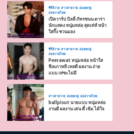
ซีรี่ย์วาย
สาวสายวาย
อ่อยยกคู่
อ่อยวายไทย
เปิดวาร์ป บิลลี่ ภัทรชนน ดารา
นักแสดง หนุ่มหล่อ สุดเท่ห์ หน้า
ใสกิ๊ง ชวนมอง
ซีรี่ย์วาย
สาวสายวาย
อ่อยยกคู่
อ่อยวายไทย
Peerawat หนุ่มหล่อ หน้าใส
ฟีลเกาหลี เทสดี ผลงาน ถ่าย
แบบ เท่ซะไม่มี
สาวสายวาย
อ่อยยกคู่
อ่อยวายไทย
ballpisut นายแบบ หนุ่มหล่อ
งานดี ผลงาน เด่น ตี๋ เข้ม ได้ใจ