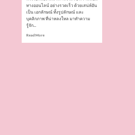
ทางออนไลน์ อย่างรวดเร็ว ด้วยเสน่ห์อัน
เป็น เอกลักษณ์ ทั้งรูปลักษณ์ และ
บุคลิกภาพ ที่น่าหลงใหล มาทำความ
รู้จัก...
Read
Read More
more
about
ปา
ริธ
ทิมทอง
นาย
แบบ
นัก
แสดง
หนุ่ม
หล่อ
หุ่น
แซ่บ
งาน
ดี
พระเอก
น้อง