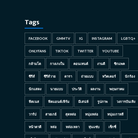
Tags
FACEBOOK
GMMTV
IG
INSTAGRAM
LGBTQ+
ONLYFANS
TIKTOK
TWITTER
YOUTUBE
กล้ามโต
กางเกงใน
คอนเทนต์
งานดี
ซิกแพค
ซีรีส์
ซีรีส์วาย
ดารา
ถ่ายแบบ
ทวิตเตอร์
นักร้อง
นักแสดง
นายแบบ
ประวัติ
ผลงาน
พฤษภาคม
ฟิตเนส
ฟิตแอนด์เฟิร์ม
มีเสน่ห์
รูปภาพ
วงการบันเทิง
วาร์ป
สายเกย์
สุดหล่อ
หนุ่มหล่อ
หนุ่มเกาหลี
หน้าตาดี
หล่อ
หล่อเหลา
หุ่นแซ่บ
เซ็กซี่