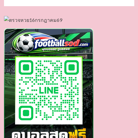
more
about
เจ
มี
ไนน์
นร
วิชญ์
นาย
แบบ
ท่าน
ประธาน
หนุ่ม
หล่อ
ดาว
เด่น
นัก
แสดง
ซี
รีส์
วาย