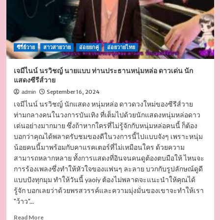
ซีรี่ย์วาย
สาวสายวาย
อ่อยยกคู่
อ่อยวายไทย
เจมีไนน์ นรวิชญ์ นายแบบ ท่านประธานหนุ่มหล่อ ดาวเด่น นัก
แสดงซีรีส์วาย
September 16, 2024
admin
เจมีไนน์ นรวิชญ์ นักแสดง หนุ่มหล่อ ดาวดวงใหม่ของซีรีส์วาย
ท่ามกลางคนในวงการบันเทิง ที่เต็มไปด้วยนักแสดงหนุ่มหล่อดาว
เด่นอย่างมากมาย ซึ่งถ้าหากใครที่ไม่รู้จักกับหนุ่มหล่อคนนี้ ก็ต้อง
บอกว่าคุณได้พลาดรับชมของดีในวงการนี้ไปแบบจังๆ เพราะหนุ่ม
น้อยคนนี้มาพร้อมกับคาแรคเตอร์ที่ไม่เหมือนใคร ด้วยความ
สามารถหลากหลาย ทั้งการแสดงที่อินจนคนดูต้องตบมือให้ ไหนจะ
การร้องเพลงซึ่งทำให้หัวใจของแฟนๆ ละลาย บวกกับรูปลักษณ์ดูดี
แบบปังทุกมุม ทำให้วันนี้ yaoiy ต้องไม่พลาดจะแนะนำให้คุณได้
รู้จัก บอกเลยว่าด้วยพรสวรรค์และความมุ่งมั่นของเขาจะทำให้เรา
"ว้าว"...
Read
Read More