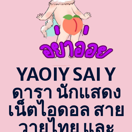
YAOIY SAI Y
ดารา นักแสดง
เน็ตไอดอล สาย
วายไทย และ