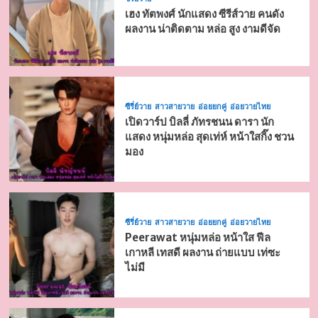
เฮง ทัตพงศ์ นักแสดง ซีรีส์วาย คนดัง
ผลงาน น่าติดตาม หล่อ สูง งามดีจัด
ซีรี่ย์วาย
สาวสายวาย
อ่อยยกคู่
อ่อยวายไทย
เปิดวาร์ป บิลลี่ ภัทรชนน ดารา นัก
แสดง หนุ่มหล่อ สุดเท่ห์ หน้าใสกิ๊ง ชวน
มอง
ซีรี่ย์วาย
สาวสายวาย
อ่อยยกคู่
อ่อยวายไทย
Peerawat หนุ่มหล่อ หน้าใส ฟีล
เกาหลี เทสดี ผลงาน ถ่ายแบบ เท่ซะ
ไม่มี