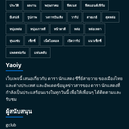
ประวัติ
ผลงาน
พฤษภาคม
ฟิตเนส
ฟิตแอนด์เฟิร์ม
มีเสน่ห์
รูปภาพ
วงการบันเทิง
วาร์ป
สายเกย์
สุดหล่อ
หนุ่มหล่อ
หนุ่มเกาหลี
หน้าตาดี
หล่อ
หล่อเหลา
หุ่นแซ่บ
เซ็กซี่
เน็ตไอดอล
เปิดวาร์ป
แนวเซ็กซี่
แพลตฟอร์ม
แฟนคลับ
Yaoiy
เว็บเพจนี้ เสนอเกี่ยวกับ ดารา นักแสดง ซีรี่ย์สายวาย ของเมืองไทย
และต่างประเทศ และอัพเดดข้อมูลข่าวสารของ ดารา นักแสดงที่
กำลังเป็นประแสร้อนแรงในทุกวันนี้ เพื่อให้เพื่อนๆ ได้ติดตามและ
รับชม
ผู้สนับสนุน
gclub