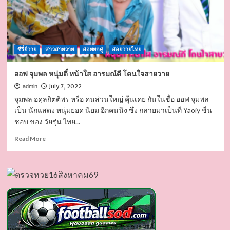
ซีรี่ย์วาย
สาวสายวาย
อ่อยยกคู่
อ่อยวายไทย
ออฟ จุมพล หนุ่มตี๋ หน้าใส อารมณ์ดี โดนใจสายวาย
July 7, 2022
admin
จุมพล อดุลกิตติพร หรือ คนส่วนใหญ่ คุ้นเคย กันในชื่อ ออฟ จุมพล
เป็น นักแสดง หนุ่มยอด นิยม อีกคนนึง ซึ่ง กลายมาเป็นที่ Yaoiy ชื่น
ชอบ ของ วัยรุ่น ไทย...
Read
Read More
more
about
ออฟ
จุมพล
หนุ่ม
ตี๋
หน้า
ใส
อารมณ์