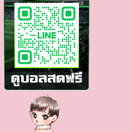
ดี
โดน
ใจ
สาย
วาย