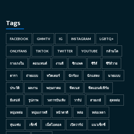
Tags
FACEBOOK
GMMTV
IG
INSTAGRAM
LGBTQ+
ONLYFANS
TIKTOK
TWITTER
YOUTUBE
กล้ามโต
กางเกงใน
คอนเทนต์
งานดี
ซิกแพค
ซีรีส์
ซีรีส์วาย
ดารา
ถ่ายแบบ
ทวิตเตอร์
นักร้อง
นักแสดง
นายแบบ
ประวัติ
ผลงาน
พฤษภาคม
ฟิตเนส
ฟิตแอนด์เฟิร์ม
มีเสน่ห์
รูปภาพ
วงการบันเทิง
วาร์ป
สายเกย์
สุดหล่อ
หนุ่มหล่อ
หนุ่มเกาหลี
หน้าตาดี
หล่อ
หล่อเหลา
หุ่นแซ่บ
เซ็กซี่
เน็ตไอดอล
เปิดวาร์ป
แนวเซ็กซี่