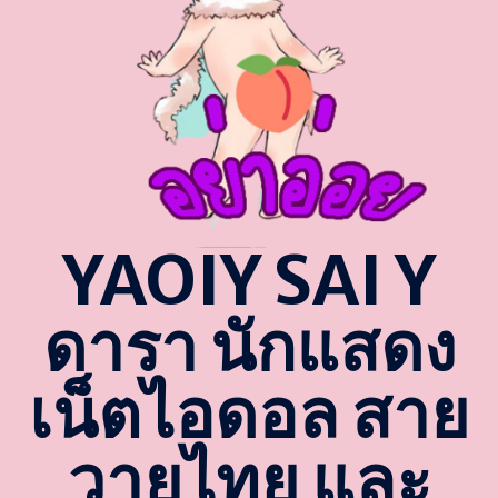
YAOIY SAI Y
ดารา นักแสดง
เน็ตไอดอล สาย
วายไทย และ