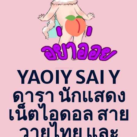
YAOIY SAI Y
ดารา นักแสดง
เน็ตไอดอล สาย
วายไทย และ