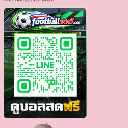
อรรถ
พันธ์
พูล
สวัสดิ์
ดารา
หน้า
อ่อน
ขวัญใจ
หนุ่ม
สาว
ทั่ว
ประเทศ