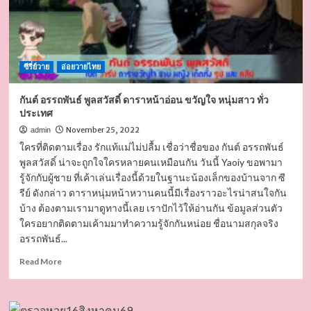
ซีรี่ย์วาย
อ่อยวายไทย
กันต์ อรรถพันธ์ พูลสวัสดิ์ ดาราหน้าอ่อน ขวัญใจ หนุ่มสาว ทั่ว
ประเทศ
November 25, 2022
admin
ใครที่ติดตามเรื่อง รักแท้แม่ไม่ปลื้ม เชื่อว่าชื่อของ กันต์ อรรถพันธ์
พูลสวัสดิ์ น่าจะถูกใจใครหลายคนเหมือนกัน วันนี้ Yaoiy ขอพามา
รู้จักกับผู้ชาย ที่เค้าเล่นเรื่องนี้ด้วยในฐานะน้องเล็กของบ้านจาก ซี
รีย์ ดังกล่าว ดาราหนุ่มหน้าหวานคนนี้มีเรื่องราวอะไรน่าสนใจกัน
บ้าง ต้องตามเรามาดูทางนี้เลย เราปักไว้ให้อ่านกัน ข้อมูลส่วนตัว
ใครอยากติดตามเค้ามมาทำความรู้จักกันหน่อย ชื่อนามสกุลจริง
อรรถพันธ์...
Read
Read More
more
about
กันต์