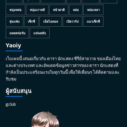
หนุ่มหล่อ
หนุ่มเกาหลี
หน้าตาดี
หล่อ
หล่อเหลา
หุ่นแซ่บ
เซ็กซี่
เน็ตไอดอล
เปิดวาร์ป
แนวเซ็กซี่
แพลตฟอร์ม
แฟนคลับ
Yaoiy
เว็บเพจนี้ เสนอเกี่ยวกับ ดารา นักแสดง ซีรี่ย์สายวาย ของเมืองไทย
และต่างประเทศ และอัพเดดข้อมูลข่าวสารของ ดารา นักแสดงที่
กำลังเป็นประแสร้อนแรงในทุกวันนี้ เพื่อให้เพื่อนๆ ได้ติดตามและ
รับชม
ผู้สนับสนุน
gclub