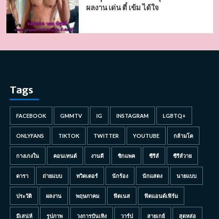
ผลงาน เด่น ตี๋ เข้ม ได้ใจ
Tags
FACEBOOK
GMMTV
IG
INSTAGRAM
LGBTQ+
ONLYFANS
TIKTOK
TWITTER
YOUTUBE
กล้ามโต
กางเกงใน
คอนเทนต์
งานดี
ซิกแพค
ซีรีส์
ซีรีส์วาย
ดารา
ถ่ายแบบ
ทวิตเตอร์
นักร้อง
นักแสดง
นายแบบ
ประวัติ
ผลงาน
พฤษภาคม
ฟิตเนส
ฟิตแอนด์เฟิร์ม
มีเสน่ห์
รูปภาพ
วงการบันเทิง
วาร์ป
สายเกย์
สุดหล่อ