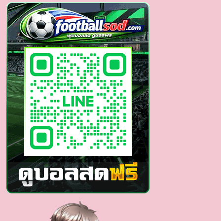
หน้า
ใหม่
หุ่น
แซ่
บ
ไม่
ธรรมดา
เป้า
เต็มตา
ทะลุ
จอ