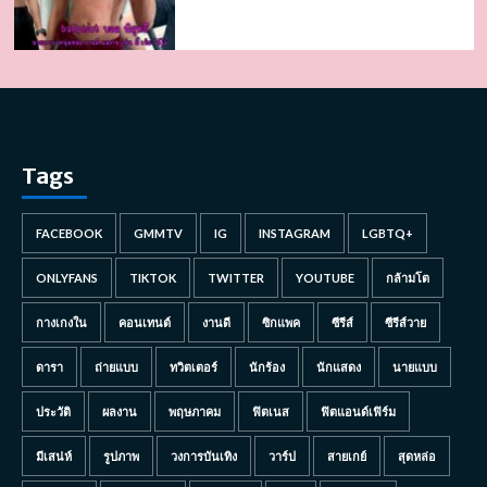
Tags
FACEBOOK
GMMTV
IG
INSTAGRAM
LGBTQ+
ONLYFANS
TIKTOK
TWITTER
YOUTUBE
กล้ามโต
กางเกงใน
คอนเทนต์
งานดี
ซิกแพค
ซีรีส์
ซีรีส์วาย
ดารา
ถ่ายแบบ
ทวิตเตอร์
นักร้อง
นักแสดง
นายแบบ
ประวัติ
ผลงาน
พฤษภาคม
ฟิตเนส
ฟิตแอนด์เฟิร์ม
มีเสน่ห์
รูปภาพ
วงการบันเทิง
วาร์ป
สายเกย์
สุดหล่อ