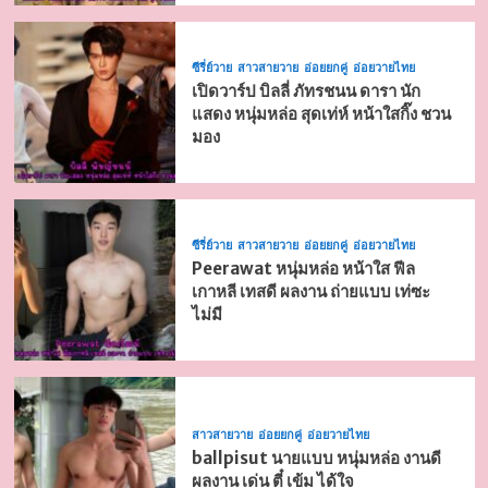
ซีรี่ย์วาย
สาวสายวาย
อ่อยยกคู่
อ่อยวายไทย
เปิดวาร์ป บิลลี่ ภัทรชนน ดารา นัก
แสดง หนุ่มหล่อ สุดเท่ห์ หน้าใสกิ๊ง ชวน
มอง
ซีรี่ย์วาย
สาวสายวาย
อ่อยยกคู่
อ่อยวายไทย
Peerawat หนุ่มหล่อ หน้าใส ฟีล
เกาหลี เทสดี ผลงาน ถ่ายแบบ เท่ซะ
ไม่มี
สาวสายวาย
อ่อยยกคู่
อ่อยวายไทย
ballpisut นายแบบ หนุ่มหล่อ งานดี
ผลงาน เด่น ตี๋ เข้ม ได้ใจ