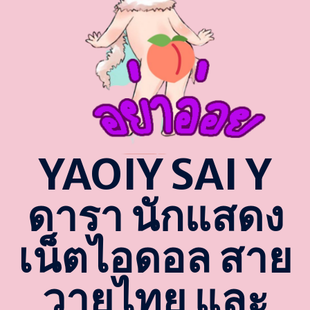
YAOIY SAI Y
ดารา นักแสดง
เน็ตไอดอล สาย
วายไทย และ