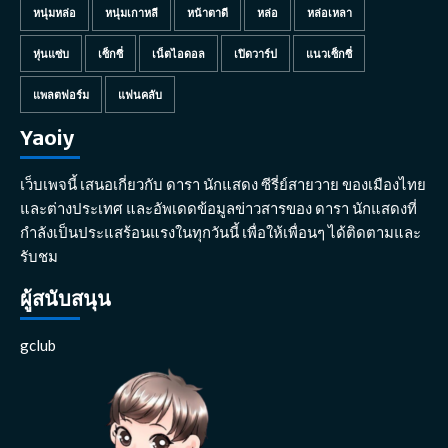
หนุ่มหล่อ
หนุ่มเกาหลี
หน้าตาดี
หล่อ
หล่อเหลา
หุ่นแซ่บ
เซ็กซี่
เน็ตไอดอล
เปิดวาร์ป
แนวเซ็กซี่
แพลตฟอร์ม
แฟนคลับ
Yaoiy
เว็บเพจนี้ เสนอเกี่ยวกับ ดารา นักแสดง ซีรี่ย์สายวาย ของเมืองไทย
และต่างประเทศ และอัพเดดข้อมูลข่าวสารของ ดารา นักแสดงที่
กำลังเป็นประแสร้อนแรงในทุกวันนี้ เพื่อให้เพื่อนๆ ได้ติดตามและ
รับชม
ผู้สนับสนุน
gclub