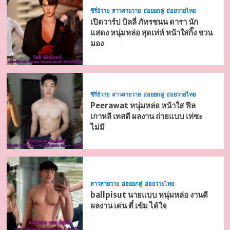
ซีรี่ย์วาย
สาวสายวาย
อ่อยยกคู่
อ่อยวายไทย
เปิดวาร์ป บิลลี่ ภัทรชนน ดารา นัก
แสดง หนุ่มหล่อ สุดเท่ห์ หน้าใสกิ๊ง ชวน
มอง
ซีรี่ย์วาย
สาวสายวาย
อ่อยยกคู่
อ่อยวายไทย
Peerawat หนุ่มหล่อ หน้าใส ฟีล
เกาหลี เทสดี ผลงาน ถ่ายแบบ เท่ซะ
ไม่มี
สาวสายวาย
อ่อยยกคู่
อ่อยวายไทย
ballpisut นายแบบ หนุ่มหล่อ งานดี
ผลงาน เด่น ตี๋ เข้ม ได้ใจ