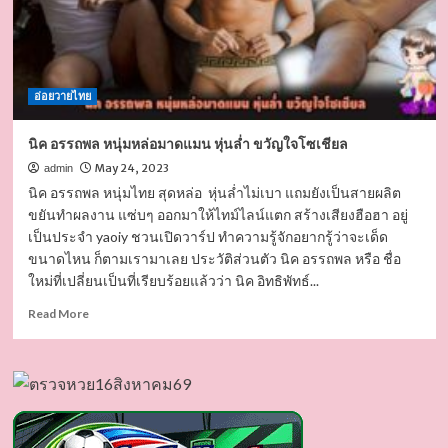
อ่อยวายไทย
นิค อรรถพล หนุ่มหล่อมาดแมน หุ่นล่ำ ขวัญใจโซเชียล
May 24, 2023
admin
นิค อรรถพล หนุ่มไทย สุดหล่อ หุ่นล่ำไม่เบา แถมยังเป็นสายผลิต
ขยันทำผลงาน แซ่บๆ ออกมาให้ไทม์ไลน์แตก สร้างเสียงฮือฮา อยู่
เป็นประจำ yaoiy ชวนเปิดวาร์ป ทำความรู้จักอยากรู้ว่าจะเด็ด
ขนาดไหน ก็ตามเรามาเลย ประวัติส่วนตัว นิค อรรถพล หรือ ชื่อ
ใหม่ที่เปลี่ยนเป็นที่เรียบร้อยแล้วว่า นิค อิทธิพัทธ์...
Read
Read More
more
about
นิค
อรรถ
พล
หนุ่ม
หล่อ