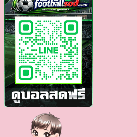
มาด
แมน
หุ่น
ล่ำ
ขวัญใจ
โซ
เชีย
ล