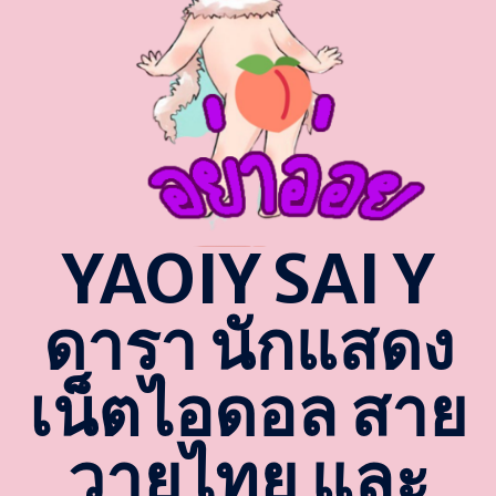
YAOIY SAI Y
ดารา นักแสดง
เน็ตไอดอล สาย
วายไทย และ