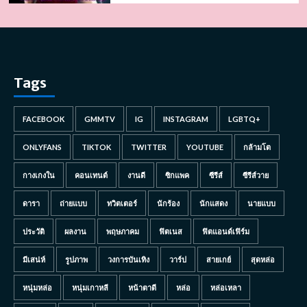
Tags
FACEBOOK
GMMTV
IG
INSTAGRAM
LGBTQ+
ONLYFANS
TIKTOK
TWITTER
YOUTUBE
กล้ามโต
กางเกงใน
คอนเทนต์
งานดี
ซิกแพค
ซีรีส์
ซีรีส์วาย
ดารา
ถ่ายแบบ
ทวิตเตอร์
นักร้อง
นักแสดง
นายแบบ
ประวัติ
ผลงาน
พฤษภาคม
ฟิตเนส
ฟิตแอนด์เฟิร์ม
มีเสน่ห์
รูปภาพ
วงการบันเทิง
วาร์ป
สายเกย์
สุดหล่อ
หนุ่มหล่อ
หนุ่มเกาหลี
หน้าตาดี
หล่อ
หล่อเหลา