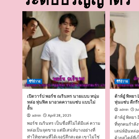
ซีรี่ย์วาย
ซีรี่ย์วาย
เปิดวาร์ป พอร์ช ณรินทร นายแบบ หนุ่ม
ต้าห์อู๋ พิทย
หล่อ หุ่นฟิต มาอวดความแซ่บ แบบไม่
หุ่นแซ่บ ดีกรี
อั้น
Ju
admin
April 28, 2025
admin
ต้าห์อู๋ พิทย
พอร์ช ณรินทร เป็นชื่อที่ไม่ได้มีแค่ ความ
ที่ทุกคนกำลัง
หล่อเป็นจุดขาย แต่มีเสน่ห์บางอย่างที่
เสน่ห์อันหล
ทำให้ทุกคนที่ได้เจอรู้สึกสะดุด เขาไม่ใช่
ด้วยสไตล์ที่