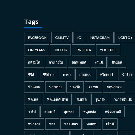
Tags
FACEBOOK
GMMTV
IG
INSTAGRAM
LGBTQ+
ONLYFANS
TIKTOK
TWITTER
YOUTUBE
กล้ามโต
กางเกงใน
คอนเทนต์
งานดี
ซิกแพค
ซีรีส์
ซีรีส์วาย
ดารา
ถ่ายแบบ
ทวิตเตอร์
นักร้อง
นักแสดง
นายแบบ
ประวัติ
ผลงาน
พฤษภาคม
ฟิตเนส
ฟิตแอนด์เฟิร์ม
มีเสน่ห์
รูปภาพ
วงการบันเทิง
วาร์ป
สายเกย์
สุดหล่อ
หนุ่มหล่อ
หนุ่มเกาหลี
หน้าตาดี
หล่อ
หล่อเหลา
หุ่นแซ่บ
เซ็กซี่