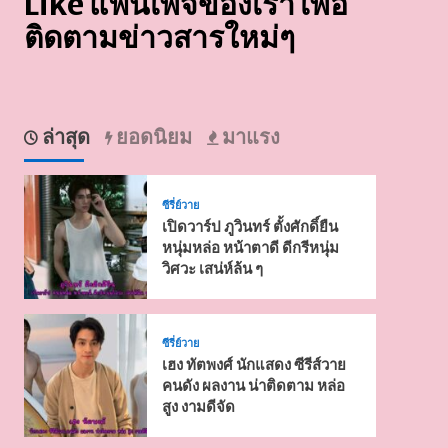
Like แฟนเพจของเรา เพื่อ
ติดตามข่าวสารใหม่ๆ
ล่าสุด
ยอดนิยม
มาแรง
ซีรี่ย์วาย
เปิดวาร์ป ภูวินทร์ ตั้งศักดิ์ยืน
หนุ่มหล่อ หน้าตาดี ดีกรีหนุ่ม
วิศวะ เสน่ห์ล้น ๆ
ซีรี่ย์วาย
เฮง ทัตพงศ์ นักแสดง ซีรีส์วาย
คนดัง ผลงาน น่าติดตาม หล่อ
สูง งามดีจัด