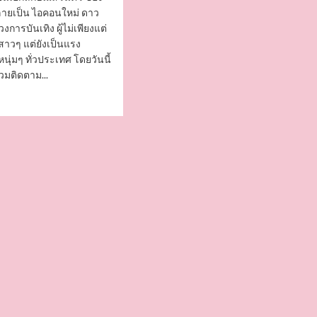
ายเป็น ไอคอนใหม่ ดาว
งการบันเทิง ผู้ไม่เพียงแต่
สาวๆ แต่ยังเป็นแรง
นุ่มๆ ทั่วประเทศ โดยวันนี้
วมติดตาม...
ad
re
out
์
ยา
Z1
ง
่ม
้าตา
บ
ี
ดง