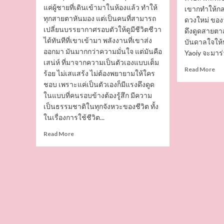
แค่ผู้ชายที่เดินเข้ามาในห้องแล้ว ทำให้
เขากทำให้กล
ทุกสายตาหันมอง แต่เป็นคนที่สามารถ
ดวงใหม่ ของว
เปลี่ยนบรรยากาศรอบตัวให้ดูมีชีวิตชีวา
ดึงดูดสายตา
ได้ทันทีที่เขาเข้ามา พลังงานที่เขาส่ง
บันดาลใจให้ห
ออกมา มันมากกว่าความมั่นใจ แต่มันคือ
Yaoiy จะมาร่
เสน่ห์ ที่มาจากความเป็นตัวเองแบบเต็ม
Re
Read More
ร้อย ไม่เสแสร้ง ไม่ต้องพยายามให้ใคร
mo
ชอบ เพราะแค่เป็นตัวเองก็มีแรงดึงดูด
ab
ในแบบที่คนรอบข้างต้องรู้สึก มีความ
ต้าห
เป็นธรรมชาติในทุกจังหวะของชีวิต ทั้ง
อู๋
พิท
ในเรื่องการใช้ชีวิต...
LA
Read
Read More
นัก
more
ร้อ
about
หนุ
เปิด
หน
วาร์
ดี
ป
หุ่น
พอร์ช
แซ่
ณ
ดีกร
ริน
นัก
ทร
แส