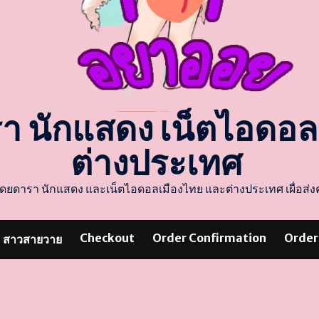
รา นักแสดง เน็ตไอดอ
ต่างประเทศ
แสดงโดยดารา นักแสดง และเน็ตไอดอลเมืองไทย และต่างประเทศ เผื่อ
Checkout
Order Confirmation
Order
สาวสายวาย