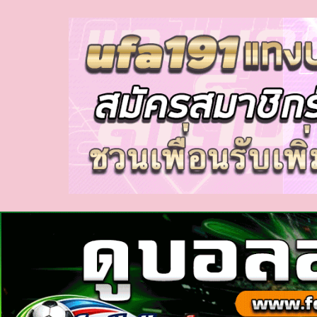
myhora