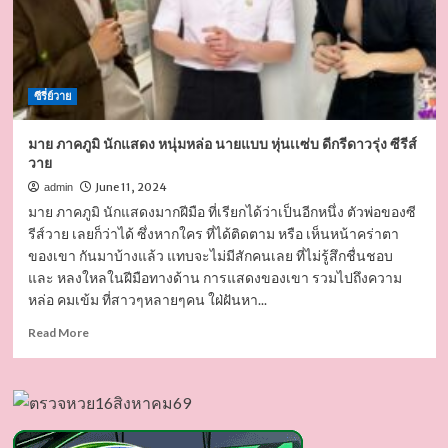
ซีรี่ย์วาย
มาย ภาคภูมิ นักแสดง หนุ่มหล่อ นายแบบ หุ่นเเซ่บ ดีกรีดาวรุ่ง ซีรีส์
วาย
June 11, 2024
admin
มาย ภาคภูมิ นักแสดงมากฝีมือ ที่เรียกได้ว่าเป็นอีกหนึ่ง ตัวพ่อของซี
รีส์วาย เลยก็ว่าได้ ซึ่งหากใคร ที่ได้ติดตาม หรือ เห็นหน้าคร่าตา
ของเขา กันมาบ้างแล้ว แทบจะไม่มีสักคนเลย ที่ไม่รู้สึกชื่นชอบ
และ หลงใหลในฝีมือทางด้าน การแสดงของเขา รวมไปถึงความ
หล่อ คมเข้ม ที่สาวๆหลายๆคน ใฝ่ฝันหา...
Read
Read More
more
about
มาย
ภาค
ภูมิ
นัก