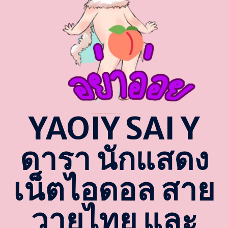
YAOIY SAI Y
ดารา นักแสดง
เน็ตไอดอล สาย
วายไทย และ