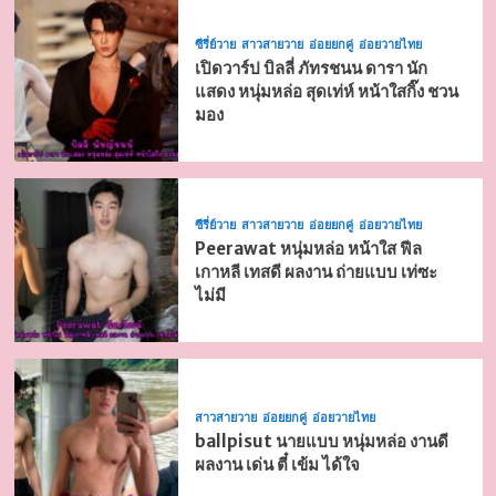
ซีรี่ย์วาย
สาวสายวาย
อ่อยยกคู่
อ่อยวายไทย
เปิดวาร์ป บิลลี่ ภัทรชนน ดารา นัก
แสดง หนุ่มหล่อ สุดเท่ห์ หน้าใสกิ๊ง ชวน
มอง
ซีรี่ย์วาย
สาวสายวาย
อ่อยยกคู่
อ่อยวายไทย
Peerawat หนุ่มหล่อ หน้าใส ฟีล
เกาหลี เทสดี ผลงาน ถ่ายแบบ เท่ซะ
ไม่มี
สาวสายวาย
อ่อยยกคู่
อ่อยวายไทย
ballpisut นายแบบ หนุ่มหล่อ งานดี
ผลงาน เด่น ตี๋ เข้ม ได้ใจ