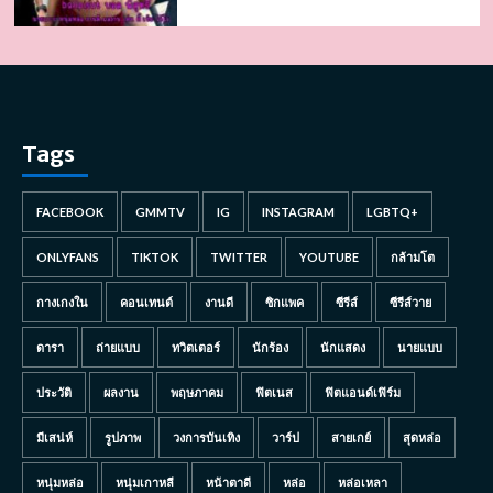
Tags
FACEBOOK
GMMTV
IG
INSTAGRAM
LGBTQ+
ONLYFANS
TIKTOK
TWITTER
YOUTUBE
กล้ามโต
กางเกงใน
คอนเทนต์
งานดี
ซิกแพค
ซีรีส์
ซีรีส์วาย
ดารา
ถ่ายแบบ
ทวิตเตอร์
นักร้อง
นักแสดง
นายแบบ
ประวัติ
ผลงาน
พฤษภาคม
ฟิตเนส
ฟิตแอนด์เฟิร์ม
มีเสน่ห์
รูปภาพ
วงการบันเทิง
วาร์ป
สายเกย์
สุดหล่อ
หนุ่มหล่อ
หนุ่มเกาหลี
หน้าตาดี
หล่อ
หล่อเหลา