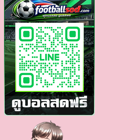
แสดง
หนุ่ม
หล่อ
นาย
แบบ
หุ่น
เเซ่บ
ดีกรี
ดาว
รุ่ง
ซี
รีส์
วาย