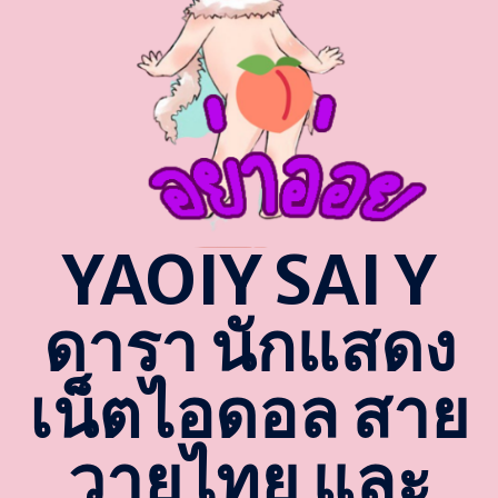
YAOIY SAI Y
ดารา นักแสดง
เน็ตไอดอล สาย
วายไทย และ