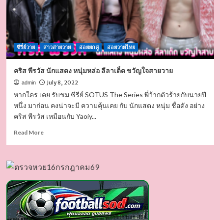
ซีรี่ย์วาย
สาวสายวาย
อ่อยยกคู่
อ่อยวายไทย
คริส พีรวัส นักแสดง หนุ่มหล่อ ลีลาเด็ด ขวัญใจสายวาย
July 8, 2022
admin
หากใคร เคย รับชม ซีรีย์ SOTUS The Series พี่ว้ากตัวร้ายกับนายปี
หนึ่ง มาก่อน คงน่าจะมี ความคุ้นเคย กับ นักแสดง หนุ่ม ชื่อดัง อย่าง
คริส พีรวัส เหมือนกับ Yaoiy...
Read
Read More
more
about
คริส
พีร
วัส
นัก
แสดง
หนุ่ม
หล่อ