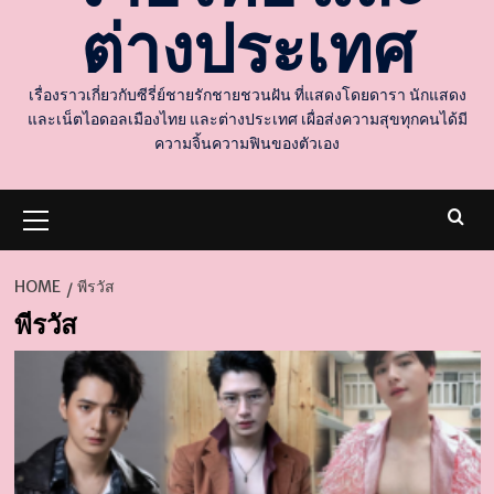
ต่างประเทศ
เรื่องราวเกี่ยวกับซีรี่ย์ชายรักชายชวนฝัน ที่แสดงโดยดารา นักแสดง
และเน็ตไอดอลเมืองไทย และต่างประเทศ เผื่อส่งความสุขทุกคนได้มี
ความจิ้นความฟินของตัวเอง
Primary
Menu
HOME
พีรวัส
พีรวัส
d