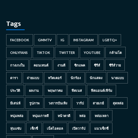
Tags
FACEBOOK
GMMTV
IG
INSTAGRAM
LGBTQ+
ONLYFANS
TIKTOK
TWITTER
YOUTUBE
กล้ามโต
กางเกงใน
คอนเทนต์
งานดี
ซิกแพค
ซีรีส์
ซีรีส์วาย
ดารา
ถ่ายแบบ
ทวิตเตอร์
นักร้อง
นักแสดง
นายแบบ
ประวัติ
ผลงาน
พฤษภาคม
ฟิตเนส
ฟิตแอนด์เฟิร์ม
มีเสน่ห์
รูปภาพ
วงการบันเทิง
วาร์ป
สายเกย์
สุดหล่อ
หนุ่มหล่อ
หนุ่มเกาหลี
หน้าตาดี
หล่อ
หล่อเหลา
หุ่นแซ่บ
เซ็กซี่
เน็ตไอดอล
เปิดวาร์ป
แนวเซ็กซี่