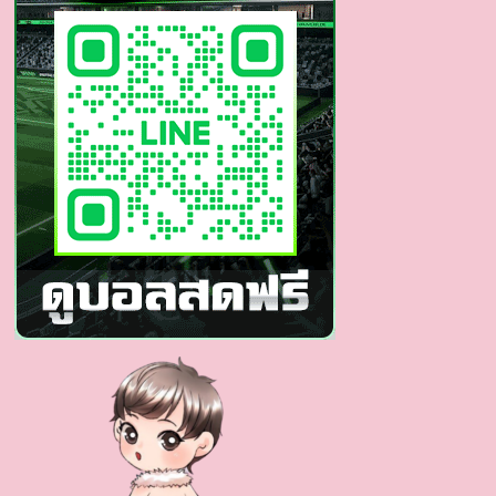
ลีลา
เด็ด
ขวัญใจ
สาย
วาย