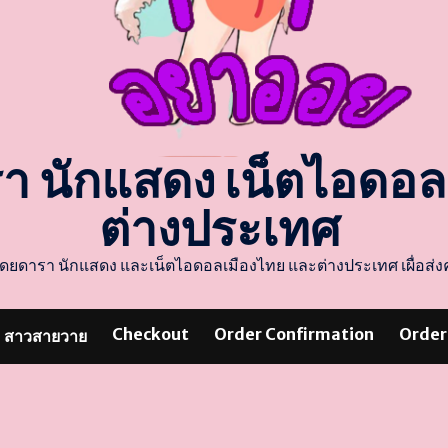
รา นักแสดง เน็ตไอดอ
ต่างประเทศ
แสดงโดยดารา นักแสดง และเน็ตไอดอลเมืองไทย และต่างประเทศ เผื่อ
Checkout
Order Confirmation
Order
สาวสายวาย