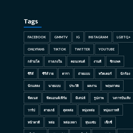
Tags
FACEBOOK
GMMTV
IG
INSTAGRAM
LGBTQ+
ONLYFANS
TIKTOK
TWITTER
YOUTUBE
กล้ามโต
กางเกงใน
คอนเทนต์
งานดี
ซิกแพค
ซีรีส์
ซีรีส์วาย
ดารา
ถ่ายแบบ
ทวิตเตอร์
นักร้อง
นักแสดง
นายแบบ
ประวัติ
ผลงาน
พฤษภาคม
ฟิตเนส
ฟิตแอนด์เฟิร์ม
มีเสน่ห์
รูปภาพ
วงการบันเทิง
วาร์ป
สายเกย์
สุดหล่อ
หนุ่มหล่อ
หนุ่มเกาหลี
หน้าตาดี
หล่อ
หล่อเหลา
หุ่นแซ่บ
เซ็กซี่