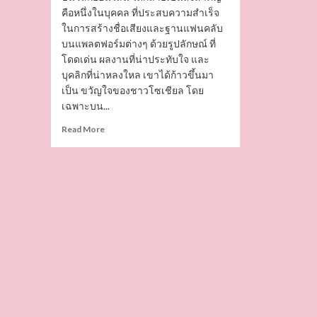
คือหนึ่งในบุคคล ที่ประสบความสำเร็จ
ในการสร้างชื่อเสียงและฐานแฟนคลับ
บนแพลตฟอร์มต่างๆ ด้วยรูปลักษณ์ ที่
โดดเด่น ผลงานที่น่าประทับใจ และ
บุคลิกที่น่าหลงใหล เขาได้ก้าวขึ้นมา
เป็น ขวัญใจของชาวโซเชียล โดย
เฉพาะบน...
Read
Read More
more
about
Ton
Noppadol
นาย
แบบ
หนุ่ม
หล่อ
ละมุน
หุ่น
แซ่บ
ดีกรี
อดีต
นักกีฬา