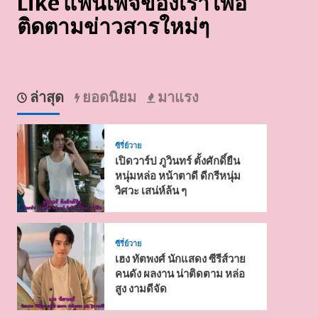
Like แฟนเพจของเรา เพื่อ
ติดตามข่าวสารใหม่ๆ
ล่าสุด
ยอดนิยม
มาแรง
ซีรี่ย์วาย
เปิดวาร์ป ภูวินทร์ ตั้งศักดิ์ยืน
หนุ่มหล่อ หน้าตาดี ดีกรีหนุ่ม
วิศวะ เสน่ห์ล้น ๆ
ซีรี่ย์วาย
เฮง ทัตพงศ์ นักแสดง ซีรีส์วาย
คนดัง ผลงาน น่าติดตาม หล่อ
สูง งามดีจัด