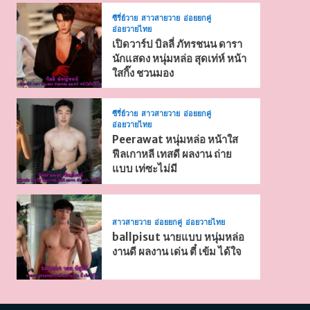
ซีรี่ย์วาย
สาวสายวาย
อ่อยยกคู่
อ่อยวายไทย
เปิดวาร์ป บิลลี่ ภัทรชนน ดารา
นักแสดง หนุ่มหล่อ สุดเท่ห์ หน้า
ใสกิ๊ง ชวนมอง
ซีรี่ย์วาย
สาวสายวาย
อ่อยยกคู่
อ่อยวายไทย
Peerawat หนุ่มหล่อ หน้าใส
ฟีลเกาหลี เทสดี ผลงาน ถ่าย
แบบ เท่ซะไม่มี
สาวสายวาย
อ่อยยกคู่
อ่อยวายไทย
ballpisut นายแบบ หนุ่มหล่อ
งานดี ผลงาน เด่น ตี๋ เข้ม ได้ใจ