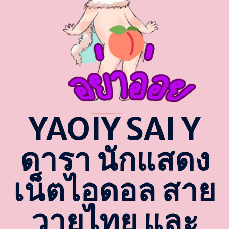
YAOIY SAI Y
ดารา นักแสดง
เน็ตไอดอล สาย
วายไทย และ