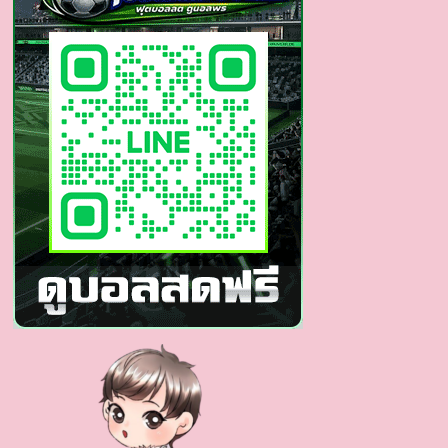
หน้า
หวาน
หุ่น
แซ่บ
ไม่
เบา