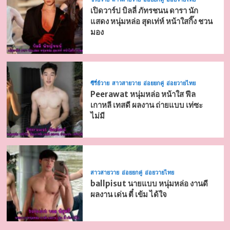
เปิดวาร์ป บิลลี่ ภัทรชนน ดารา นัก
แสดง หนุ่มหล่อ สุดเท่ห์ หน้าใสกิ๊ง ชวน
มอง
ซีรี่ย์วาย
สาวสายวาย
อ่อยยกคู่
อ่อยวายไทย
Peerawat หนุ่มหล่อ หน้าใส ฟีล
เกาหลี เทสดี ผลงาน ถ่ายแบบ เท่ซะ
ไม่มี
สาวสายวาย
อ่อยยกคู่
อ่อยวายไทย
ballpisut นายแบบ หนุ่มหล่อ งานดี
ผลงาน เด่น ตี๋ เข้ม ได้ใจ