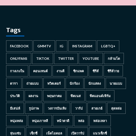
Tags
FACEBOOK
GMMTV
IG
INSTAGRAM
LGBTQ+
ONLYFANS
TIKTOK
TWITTER
YOUTUBE
กล้ามโต
กางเกงใน
คอนเทนต์
งานดี
ซิกแพค
ซีรีส์
ซีรีส์วาย
ดารา
ถ่ายแบบ
ทวิตเตอร์
นักร้อง
นักแสดง
นายแบบ
ประวัติ
ผลงาน
พฤษภาคม
ฟิตเนส
ฟิตแอนด์เฟิร์ม
มีเสน่ห์
รูปภาพ
วงการบันเทิง
วาร์ป
สายเกย์
สุดหล่อ
หนุ่มหล่อ
หนุ่มเกาหลี
หน้าตาดี
หล่อ
หล่อเหลา
หุ่นแซ่บ
เซ็กซี่
เน็ตไอดอล
เปิดวาร์ป
แนวเซ็กซี่