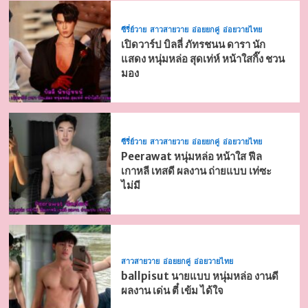
ซีรี่ย์วาย
สาวสายวาย
อ่อยยกคู่
อ่อยวายไทย
เปิดวาร์ป บิลลี่ ภัทรชนน ดารา นัก
แสดง หนุ่มหล่อ สุดเท่ห์ หน้าใสกิ๊ง ชวน
มอง
ซีรี่ย์วาย
สาวสายวาย
อ่อยยกคู่
อ่อยวายไทย
Peerawat หนุ่มหล่อ หน้าใส ฟีล
เกาหลี เทสดี ผลงาน ถ่ายแบบ เท่ซะ
ไม่มี
สาวสายวาย
อ่อยยกคู่
อ่อยวายไทย
ballpisut นายแบบ หนุ่มหล่อ งานดี
ผลงาน เด่น ตี๋ เข้ม ได้ใจ