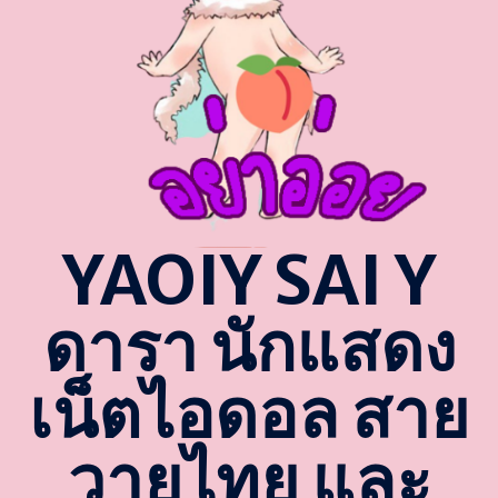
YAOIY SAI Y
ดารา นักแสดง
เน็ตไอดอล สาย
วายไทย และ