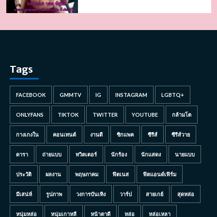
Tags
FACEBOOK
GMMTV
IG
INSTAGRAM
LGBTQ+
ONLYFANS
TIKTOK
TWITTER
YOUTUBE
กล้ามโต
กางเกงใน
คอนเทนต์
งานดี
ซิกแพค
ซีรีส์
ซีรีส์วาย
ดารา
ถ่ายแบบ
ทวิตเตอร์
นักร้อง
นักแสดง
นายแบบ
ประวัติ
ผลงาน
พฤษภาคม
ฟิตเนส
ฟิตแอนด์เฟิร์ม
มีเสน่ห์
รูปภาพ
วงการบันเทิง
วาร์ป
สายเกย์
สุดหล่อ
หนุ่มหล่อ
หนุ่มเกาหลี
หน้าตาดี
หล่อ
หล่อเหลา