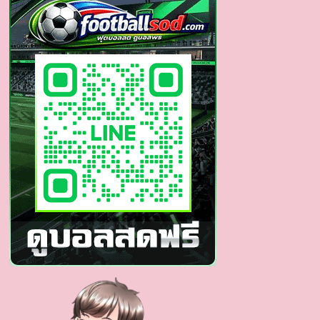
POP
ที่
กำลัง
เป็นก
ระ
แส
ตอน
นี้
จาก
วง
BTS