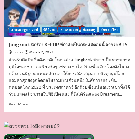
Uncategorized
ซีรี่ย์วาย
สาวสายวาย
อ่อยยกคู่
อ่อยวายไทย
Jungkook นักร้อง K-POP ที่กำลังเป็นกระแสตอนนี้ จากวง BTS
March 2, 2023
admin
สำหรับศิลปินชื่อดังระดับโลก อย่าง Jungkook นับว่าเป็นความภาค
ภูมิใจของชาว เอเชีย จริงๆ เพราะเขาได้สร้างชื่อเสียงโด่งดังในวง
กว้าง จนมีฐาน แฟนคลับ คอยให้การสนับสนุนจากทั่วทุกมุมโลก
แถมล่าสุดยังถูกติดต่อไปร่วมเป็นส่วนหนึ่งในศึกการแข่งขัน
ฟุตบอลโลก 2022 ที่ ประเทศกาตาร์ อีกด้วย ซึ่งแน่นอนว่าเขาทั้งได้
ร่วมแสดงโชว์ภายในพิธีเปิด และ ก็ยังได้ร้องเพลง Dreamers...
Read
Read More
more
about
Jungkook
นัก
ร้อง
K-