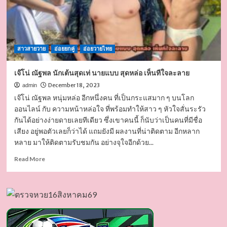
สาวสายวาย
อ่อยยกคู่
อ่อยวายไทย
เจ๊โน่ ณัฐพล นักเต้นสุดเท่ นายแบบ สุดหล่อ เห็นทีใจละลาย
December 18, 2023
admin
เจ๊โน่ ณัฐพล หนุ่มหล่อ อีกหนึ่งคน ที่เป็นกระแสมาก ๆ บนโลก
ออนไลน์ กับ ความหน้าหล่อใจ ที่พร้อมทำให้สาว ๆ หัวใจสั่นระรัว
กันได้อย่างง่ายดายเลยทีเดียว ซึ่งเขาคนนี้ ก็นับว่าเป็นคนที่มีชื่อ
เสียง อยู่พอตัวเลยก็ว่าได้ แถมยังมี ผลงานที่น่าติดตาม อีกหลาก
หลาย มาให้ติดตามรับชมกัน อย่างจุใจอีกด้วย...
Read
Read More
more
about
เจ๊
โน่
ณัฐ
พล
นัก