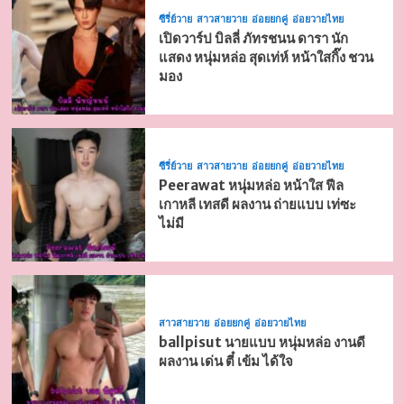
ซีรี่ย์วาย
สาวสายวาย
อ่อยยกคู่
อ่อยวายไทย
เปิดวาร์ป บิลลี่ ภัทรชนน ดารา นัก
แสดง หนุ่มหล่อ สุดเท่ห์ หน้าใสกิ๊ง ชวน
มอง
ซีรี่ย์วาย
สาวสายวาย
อ่อยยกคู่
อ่อยวายไทย
Peerawat หนุ่มหล่อ หน้าใส ฟีล
เกาหลี เทสดี ผลงาน ถ่ายแบบ เท่ซะ
ไม่มี
สาวสายวาย
อ่อยยกคู่
อ่อยวายไทย
ballpisut นายแบบ หนุ่มหล่อ งานดี
ผลงาน เด่น ตี๋ เข้ม ได้ใจ