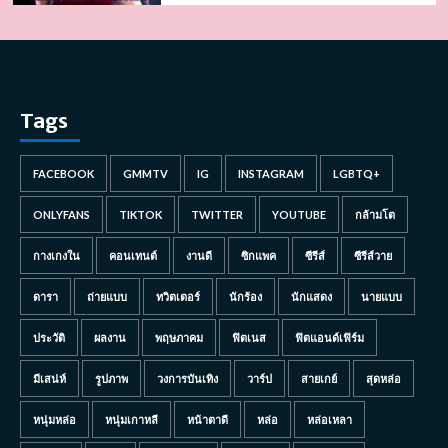
Tags
FACEBOOK
GMMTV
IG
INSTAGRAM
LGBTQ+
ONLYFANS
TIKTOK
TWITTER
YOUTUBE
กล้ามโต
กางเกงใน
คอนเทนต์
งานดี
ซิกแพค
ซีรีส์
ซีรีส์วาย
ดารา
ถ่ายแบบ
ทวิตเตอร์
นักร้อง
นักแสดง
นายแบบ
ประวัติ
ผลงาน
พฤษภาคม
ฟิตเนส
ฟิตแอนด์เฟิร์ม
มีเสน่ห์
รูปภาพ
วงการบันเทิง
วาร์ป
สายเกย์
สุดหล่อ
หนุ่มหล่อ
หนุ่มเกาหลี
หน้าตาดี
หล่อ
หล่อเหลา