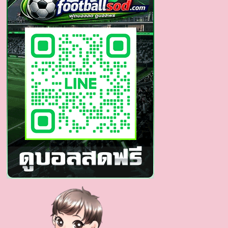
เต้น
สุด
เท่
นาย
แบบ
สุด
หล่อ
เห็น
ที
ใจ
ละลาย