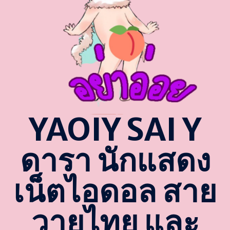
YAOIY SAI Y
ดารา นักแสดง
เน็ตไอดอล สาย
วายไทย และ