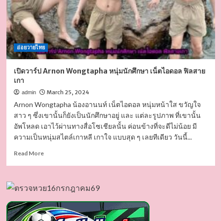
อ่อยวายไทย
เปิดวาร์ป Arnon Wongtapha หนุ่มนักศึกษา เน็ตไอดอล ฟิลสาย
เกา
March 25, 2024
admin
Arnon Wongtapha น้องอานนท์ เน็ตไอดอล หนุ่มหน้าใส ขวัญใจ
สาว ๆ ซึ่งเขานั้นก็ยังเป็นนักศึกษาอยู่ และ แต่ละรูปภาพ ที่เขานั้น
อัพโหลด เอาไว้ผ่านทางสื่อโซเชียลนั้น ค่อนข้างที่จะดีไม่น้อย มี
ความเป็นหนุ่มสไตล์เกาหลี เกาใจ แบบสุด ๆ เลยทีเดียว วันนี้...
Read
Read More
more
about
เปิด
วาร์
ป
Arnon
Wongtapha