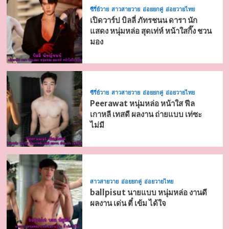
ซีรี่ย์วาย
สาวสายวาย
อ่อยยกคู่
อ่อยวายไทย
เปิดวาร์ป บิลลี่ ภัทรชนน ดารา นัก
แสดง หนุ่มหล่อ สุดเท่ห์ หน้าใสกิ๊ง ชวน
มอง
ซีรี่ย์วาย
สาวสายวาย
อ่อยยกคู่
อ่อยวายไทย
Peerawat หนุ่มหล่อ หน้าใส ฟีล
เกาหลี เทสดี ผลงาน ถ่ายแบบ เท่ซะ
ไม่มี
สาวสายวาย
อ่อยยกคู่
อ่อยวายไทย
ballpisut นายแบบ หนุ่มหล่อ งานดี
ผลงาน เด่น ตี๋ เข้ม ได้ใจ