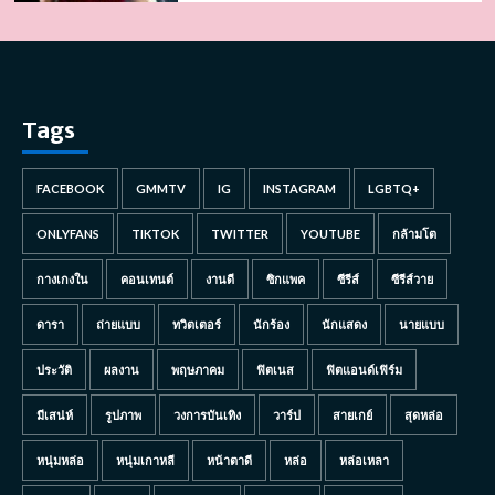
Tags
FACEBOOK
GMMTV
IG
INSTAGRAM
LGBTQ+
ONLYFANS
TIKTOK
TWITTER
YOUTUBE
กล้ามโต
กางเกงใน
คอนเทนต์
งานดี
ซิกแพค
ซีรีส์
ซีรีส์วาย
ดารา
ถ่ายแบบ
ทวิตเตอร์
นักร้อง
นักแสดง
นายแบบ
ประวัติ
ผลงาน
พฤษภาคม
ฟิตเนส
ฟิตแอนด์เฟิร์ม
มีเสน่ห์
รูปภาพ
วงการบันเทิง
วาร์ป
สายเกย์
สุดหล่อ
หนุ่มหล่อ
หนุ่มเกาหลี
หน้าตาดี
หล่อ
หล่อเหลา