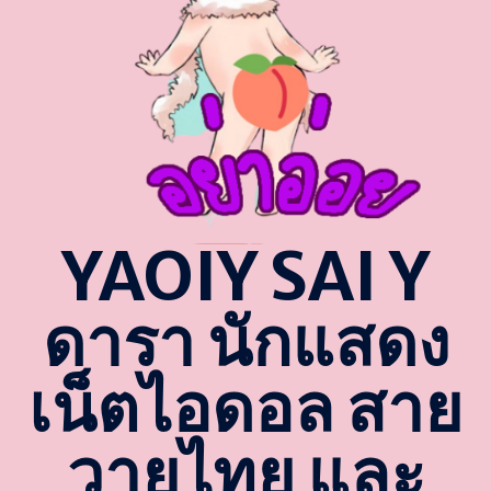
YAOIY SAI Y
ดารา นักแสดง
เน็ตไอดอล สาย
วายไทย และ