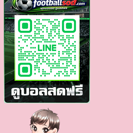
หนุ่ม
นักศึกษา
เน็ต
ไอ
ดอล
ฟิล
สาย
เกา