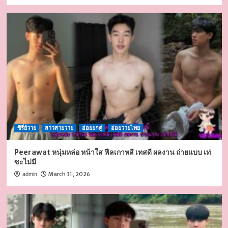
ซีรี่ย์วาย
สาวสายวาย
อ่อยยกคู่
อ่อยวายไทย
Peerawat หนุ่มหล่อ หน้าใส ฟีลเกาหลี เทสดี ผลงาน ถ่ายแบบ เท่
ซะไม่มี
March 31, 2026
admin