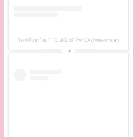
โพสต์ที่แชร์โดย THE LIFE OF PANDA (@stevotrann)