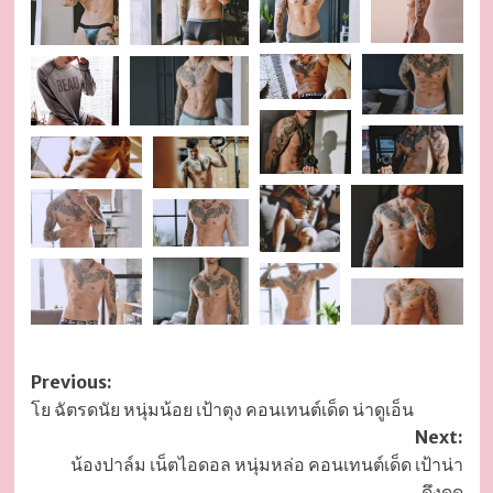
Post
Previous:
โย ฉัตรดนัย หนุ่มน้อย เป้าตุง คอนเทนต์เด็ด น่าดูเอ็น
navigation
Next:
น้องปาล์ม เน็ตไอดอล หนุ่มหล่อ คอนเทนต์เด็ด เป้าน่า
ดึงดูด