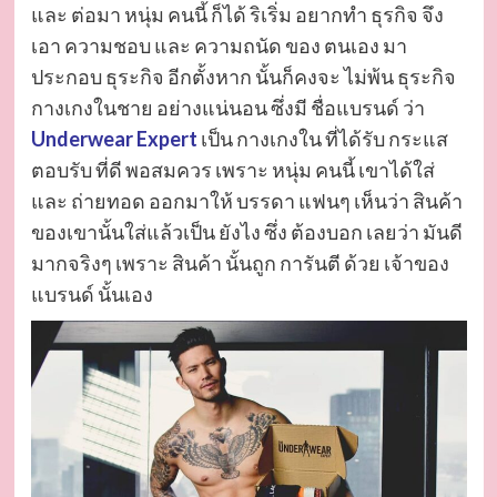
และ ต่อมา หนุ่ม คนนี้ ก็ได้ ริเริ่ม อยากทำ ธุรกิจ จึง
เอา ความชอบ และ ความถนัด ของ ตนเอง มา
ประกอบ ธุระกิจ อีกตั้งหาก นั้นก็คงจะ ไม่พ้น ธุระกิจ
กางเกงในชาย อย่างแน่นอน ซึ่งมี ชื่อแบรนด์ ว่า
Underwear Expert
เป็น กางเกงใน ที่ได้รับ กระแส
ตอบรับ ที่ดี พอสมควร เพราะ หนุ่ม คนนี้ เขาได้ใส่
และ ถ่ายทอด ออกมาให้ บรรดา แฟนๆ เห็นว่า สินค้า
ของเขานั้นใส่แล้วเป็น ยังไง ซึ่ง ต้องบอก เลยว่า มันดี
มากจริงๆ เพราะ สินค้า นั้นถูก การันตี ด้วย เจ้าของ
แบรนด์ นั้นเอง