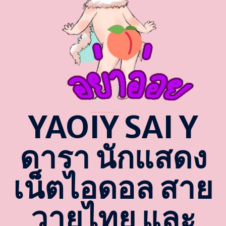
YAOIY SAI Y
ดารา นักแสดง
เน็ตไอดอล สาย
วายไทย และ