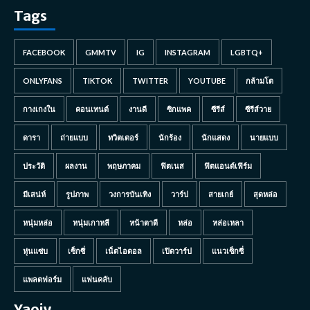
Tags
FACEBOOK
GMMTV
IG
INSTAGRAM
LGBTQ+
ONLYFANS
TIKTOK
TWITTER
YOUTUBE
กล้ามโต
กางเกงใน
คอนเทนต์
งานดี
ซิกแพค
ซีรีส์
ซีรีส์วาย
ดารา
ถ่ายแบบ
ทวิตเตอร์
นักร้อง
นักแสดง
นายแบบ
ประวัติ
ผลงาน
พฤษภาคม
ฟิตเนส
ฟิตแอนด์เฟิร์ม
มีเสน่ห์
รูปภาพ
วงการบันเทิง
วาร์ป
สายเกย์
สุดหล่อ
หนุ่มหล่อ
หนุ่มเกาหลี
หน้าตาดี
หล่อ
หล่อเหลา
หุ่นแซ่บ
เซ็กซี่
เน็ตไอดอล
เปิดวาร์ป
แนวเซ็กซี่
แพลตฟอร์ม
แฟนคลับ
Yaoiy