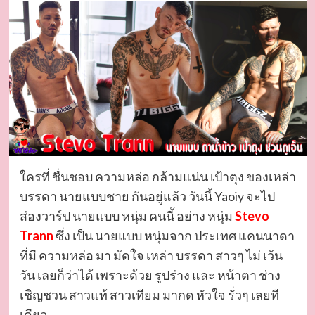
ใครที่ ชื่นชอบ ความหล่อ กล้ามแน่น เป้าตุง ของเหล่า
บรรดา นายแบบชาย กันอยู่แล้ว วันนี้ Yaoiy จะไป
ส่องวาร์ป นายแบบ หนุ่ม คนนี้ อย่าง หนุ่ม
Stevo
Trann
ซึ่ง เป็น นายแบบ หนุ่มจาก ประเทศ แคนนาดา
ที่มี ความหล่อ มา มัดใจ เหล่า บรรดา สาวๆ ไม่ เว้น
วัน เลยก็ว่าได้ เพราะด้วย รูปร่าง และ หน้าตา ช่าง
เชิญชวน สาวแท้ สาวเทียม มากด หัวใจ รั่วๆ เลยที
เดียว