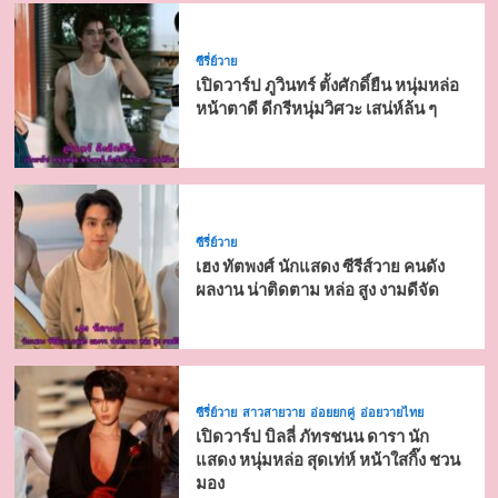
ซีรี่ย์วาย
เปิดวาร์ป ภูวินทร์ ตั้งศักดิ์ยืน หนุ่มหล่อ
หน้าตาดี ดีกรีหนุ่มวิศวะ เสน่ห์ล้น ๆ
ซีรี่ย์วาย
เฮง ทัตพงศ์ นักแสดง ซีรีส์วาย คนดัง
ผลงาน น่าติดตาม หล่อ สูง งามดีจัด
ซีรี่ย์วาย
สาวสายวาย
อ่อยยกคู่
อ่อยวายไทย
เปิดวาร์ป บิลลี่ ภัทรชนน ดารา นัก
แสดง หนุ่มหล่อ สุดเท่ห์ หน้าใสกิ๊ง ชวน
มอง