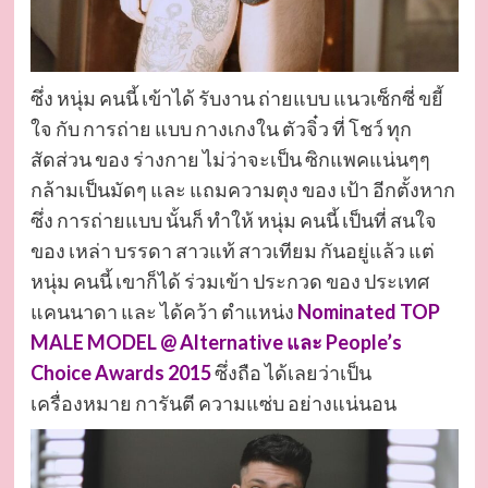
ซึ่ง หนุ่ม คนนี้ เข้าได้ รับงาน ถ่ายแบบ แนวเซ็กซี่ ขยี้
ใจ กับ การถ่าย แบบ กางเกงใน ตัวจิ๋ว ที่ โชว์ ทุก
สัดส่วน ของ ร่างกาย ไม่ว่าจะเป็น ซิกแพคแน่นๆๆ
กล้ามเป็นมัดๆ และ แถมความตุง ของ เป้า อีกตั้งหาก
ซึ่ง การถ่ายแบบ นั้นก็ ทำให้ หนุ่ม คนนี้ เป็นที่ สนใจ
ของ เหล่า บรรดา สาวแท้ สาวเทียม กันอยู่แล้ว แต่
หนุ่ม คนนี้ เขาก็ได้ ร่วมเข้า ประกวด ของ ประเทศ
แคนนาดา และ ได้คว้า ตำแหน่ง
Nominated TOP
MALE MODEL @ Alternative และ People’s
Choice Awards 2015
ซึ่งถือ ได้เลยว่าเป็น
เครื่องหมาย การันตี ความแซ่บ อย่างแน่นอน