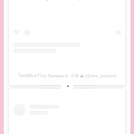
โพสต์ที่แชร์โดย 𝐓𝐚𝐰𝐢𝐧𝐚𝐧 𝐀. 小海 🌊 (@sea_tawinan)