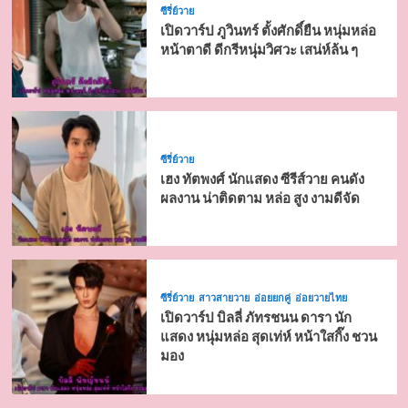
ซีรี่ย์วาย
เปิดวาร์ป ภูวินทร์ ตั้งศักดิ์ยืน หนุ่มหล่อ
หน้าตาดี ดีกรีหนุ่มวิศวะ เสน่ห์ล้น ๆ
ซีรี่ย์วาย
เฮง ทัตพงศ์ นักแสดง ซีรีส์วาย คนดัง
ผลงาน น่าติดตาม หล่อ สูง งามดีจัด
ซีรี่ย์วาย
สาวสายวาย
อ่อยยกคู่
อ่อยวายไทย
เปิดวาร์ป บิลลี่ ภัทรชนน ดารา นัก
แสดง หนุ่มหล่อ สุดเท่ห์ หน้าใสกิ๊ง ชวน
มอง