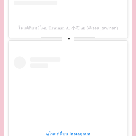
โพสต์ที่แชร์โดย 𝐓𝐚𝐰𝐢𝐧𝐚𝐧 𝐀. 小海 🌊 (@sea_tawinan)
ดูโพสต์นี้บน Instagram