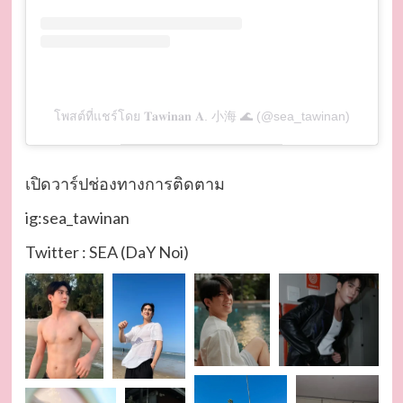
โพสต์ที่แชร์โดย 𝐓𝐚𝐰𝐢𝐧𝐚𝐧 𝐀. 小海 🌊 (@sea_tawinan)
เปิดวาร์ปช่องทางการติดตาม
ig:sea_tawinan
Twitter : SEA (DaY Noi)