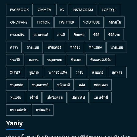
FACEBOOK
GMMTV
IG
INSTAGRAM
LGBTQ+
ONLYFANS
TIKTOK
TWITTER
YOUTUBE
กล้ามโต
กางเกงใน
คอนเทนต์
งานดี
ซิกแพค
ซีรีส์
ซีรีส์วาย
ดารา
ถ่ายแบบ
ทวิตเตอร์
นักร้อง
นักแสดง
นายแบบ
ประวัติ
ผลงาน
พฤษภาคม
ฟิตเนส
ฟิตแอนด์เฟิร์ม
มีเสน่ห์
รูปภาพ
วงการบันเทิง
วาร์ป
สายเกย์
สุดหล่อ
หนุ่มหล่อ
หนุ่มเกาหลี
หน้าตาดี
หล่อ
หล่อเหลา
หุ่นแซ่บ
เซ็กซี่
เน็ตไอดอล
เปิดวาร์ป
แนวเซ็กซี่
แพลตฟอร์ม
แฟนคลับ
Yaoiy