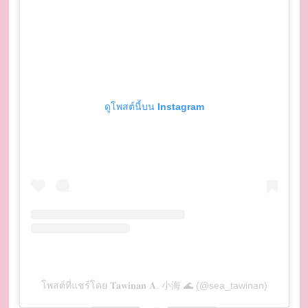
ดูโพสต์นี้บน Instagram
โพสต์ที่แชร์โดย 𝐓𝐚𝐰𝐢𝐧𝐚𝐧 𝐀. 小海 🌊 (@sea_tawinan)