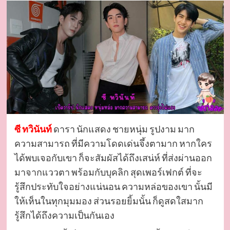
ซี ทวินันท์
ดารา นักแสดง ชายหนุ่ม รูปงาม มาก
ความสามารถ ที่มีความโดดเด่นจึ้งตามาก หากใคร
ได้พบเจอกับเขา ก็จะสัมผัสได้ถึงเสน่ห์ ที่ส่งผ่านออก
มาจากแววตา พร้อมกับบุคลิก สุดเพอร์เฟกต์ ที่จะ
รู้สึกประทับใจอย่างแน่นอน ความหล่อของเขา นั้นมี
ให้เห็นในทุกมุมมอง ส่วนรอยยิ้มนั้น ก็ดูสดใสมาก
รู้สึกได้ถึงความเป็นกันเอง