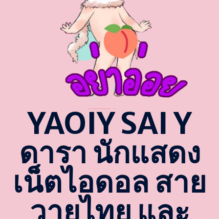
YAOIY SAI Y
ดารา นักแสดง
เน็ตไอดอล สาย
วายไทย และ