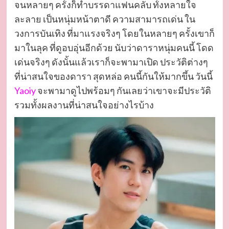
จนหลายๆ ครั้งก็ทำบรรดาแฟนคลับ ทั้งหลายใจ
ละลาย เป็นหนุ่มหน้าตาดี ความสามารถเด่น ใน
วงการบันเทิง ที่มาแรงจริงๆ โดยในหลายๆ ครั้งเขาก็
มาในลุค ที่ดูอบอุ่นอีกด้วย นับว่าดาราหนุ่มคนนี้ โดด
เด่นจริงๆ ดังนั้นแล้วเราก็จะพามาเปิด ประวัติต่างๆ
ที่น่าสนใจของดารา สุดหล่อ คนนี้กันให้มากขึ้น วันนี้
Yaoiy
จะพามาดูไปพร้อมๆ กันเลยว่าเขาจะมีประวัติ
รวมทั้งผลงานที่น่าสนใจอย่างไรบ้าง