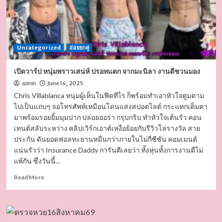
Uncategorized
อ่อยยกคู่
เปิดวาร์ป หนุ่มพราวเสน่ห์ ปรอทแตก จากมะนิลา งานดีชวนมอง
June 16, 2025
admin
Chris Villablanca หนุ่มผู้เห็นในฟีดทีไร ก็พร้อมทำเอาหัวใจตูมตาม
ไปเป็นแถบๆ จอโทรศัพท์เหมือนโดนแสงสปอตไลต์ กระแทกเต็มตา
มาพร้อมรอยยิ้มมุมปาก ปล่อยออร่า กรุบกริบ ทำหัวใจเต้นรัว คอน
เทนต์สลับระหว่าง คลิปเวิร์กเอาต์เหงื่อย้อยกับรีวิวโล่รางวัล สาย
ประกัน ดันยอดฟอลทะยานหมื่นกว่าภายในไม่กี่ซีซัน คอมเมนต์
แน่นรัวว่า Insurance Daddy การันตีเลยว่า ทั้งหุ่นทั้งการงานดีไม่
แพ้กัน ซึ่งวันนี้...
Read
Read More
more
about
เปิด
วาร์