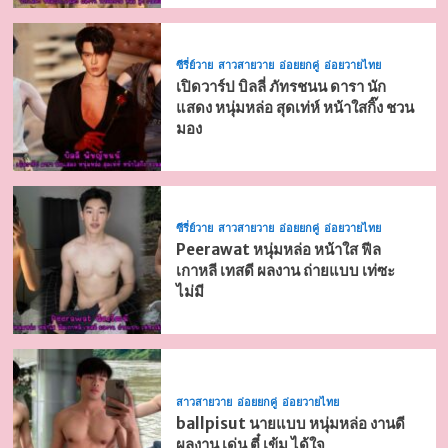
ซีรี่ย์วาย
สาวสายวาย
อ่อยยกคู่
อ่อยวายไทย
เปิดวาร์ป บิลลี่ ภัทรชนน ดารา นัก
แสดง หนุ่มหล่อ สุดเท่ห์ หน้าใสกิ๊ง ชวน
มอง
ซีรี่ย์วาย
สาวสายวาย
อ่อยยกคู่
อ่อยวายไทย
Peerawat หนุ่มหล่อ หน้าใส ฟีล
เกาหลี เทสดี ผลงาน ถ่ายแบบ เท่ซะ
ไม่มี
สาวสายวาย
อ่อยยกคู่
อ่อยวายไทย
ballpisut นายแบบ หนุ่มหล่อ งานดี
ผลงาน เด่น ตี๋ เข้ม ได้ใจ