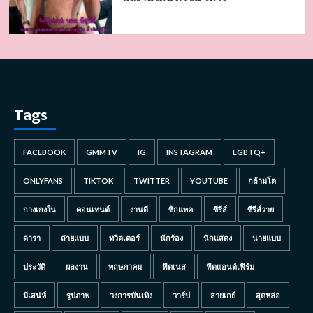
Tags
FACEBOOK
GMMTV
IG
INSTAGRAM
LGBTQ+
ONLYFANS
TIKTOK
TWITTER
YOUTUBE
กล้ามโต
กางเกงใน
คอนเทนต์
งานดี
ซิกแพค
ซีรีส์
ซีรีส์วาย
ดารา
ถ่ายแบบ
ทวิตเตอร์
นักร้อง
นักแสดง
นายแบบ
ประวัติ
ผลงาน
พฤษภาคม
ฟิตเนส
ฟิตแอนด์เฟิร์ม
มีเสน่ห์
รูปภาพ
วงการบันเทิง
วาร์ป
สายเกย์
สุดหล่อ