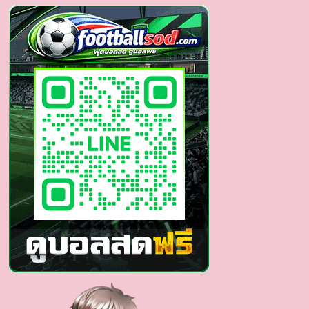
ป
หนุ่ม
พราว
เสน่ห์
ปรอท
แตก
จาก
มะนิลา
งาน
ดี
ชวน
มอง