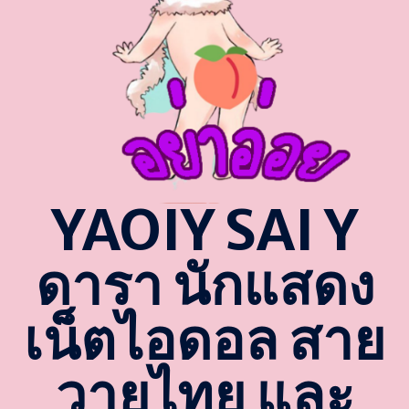
YAOIY SAI Y
ดารา นักแสดง
เน็ตไอดอล สาย
วายไทย และ