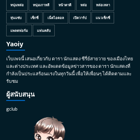
หนุ่มหล่อ
หนุ่มเกาหลี
หน้าตาดี
หล่อ
หล่อเหลา
หุ่นแซ่บ
เซ็กซี่
เน็ตไอดอล
เปิดวาร์ป
แนวเซ็กซี่
แพลตฟอร์ม
แฟนคลับ
Yaoiy
เว็บเพจนี้ เสนอเกี่ยวกับ ดารา นักแสดง ซีรี่ย์สายวาย ของเมืองไทย
และต่างประเทศ และอัพเดดข้อมูลข่าวสารของ ดารา นักแสดงที่
กำลังเป็นประแสร้อนแรงในทุกวันนี้ เพื่อให้เพื่อนๆ ได้ติดตามและ
รับชม
ผู้สนับสนุน
gclub