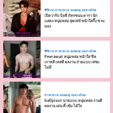
ซีรี่ย์วาย
สาวสายวาย
อ่อยยกคู่
อ่อยวายไทย
เปิดวาร์ป บิลลี่ ภัทรชนน ดารา นัก
แสดง หนุ่มหล่อ สุดเท่ห์ หน้าใสกิ๊ง ชวน
มอง
ซีรี่ย์วาย
สาวสายวาย
อ่อยยกคู่
อ่อยวายไทย
Peerawat หนุ่มหล่อ หน้าใส ฟีล
เกาหลี เทสดี ผลงาน ถ่ายแบบ เท่ซะ
ไม่มี
สาวสายวาย
อ่อยยกคู่
อ่อยวายไทย
ballpisut นายแบบ หนุ่มหล่อ งานดี
ผลงาน เด่น ตี๋ เข้ม ได้ใจ