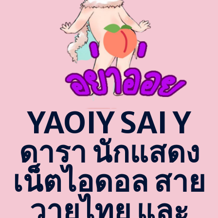
YAOIY SAI Y
ดารา นักแสดง
เน็ตไอดอล สาย
วายไทย และ