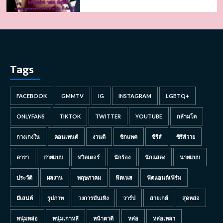
Tags
FACEBOOK
GMMTV
IG
INSTAGRAM
LGBTQ+
ONLYFANS
TIKTOK
TWITTER
YOUTUBE
กล้ามโต
กางเกงใน
คอนเทนต์
งานดี
ซิกแพค
ซีรีส์
ซีรีส์วาย
ดารา
ถ่ายแบบ
ทวิตเตอร์
นักร้อง
นักแสดง
นายแบบ
ประวัติ
ผลงาน
พฤษภาคม
ฟิตเนส
ฟิตแอนด์เฟิร์ม
มีเสน่ห์
รูปภาพ
วงการบันเทิง
วาร์ป
สายเกย์
สุดหล่อ
หนุ่มหล่อ
หนุ่มเกาหลี
หน้าตาดี
หล่อ
หล่อเหลา