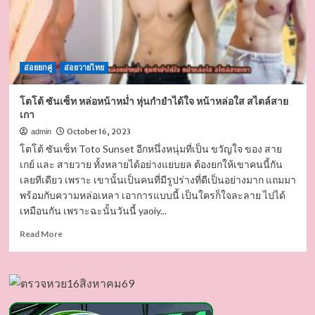
อ่อยยกคู่
อ่อยวายไทย
โตโต้ ซันเซ็ท หล่อหน้าหม่ำ หุ่นกำยำได้ใจ หน้าหล่อใส สไตล์สาย
เกา
October 16, 2023
admin
โตโต้ ซันเซ็ท Toto Sunset อีกหนึ่งหนุ่มที่เป็น ขวัญใจ ของ สาย
เกย์ และ สายวาย ทั้งหลายได้อย่างแยบยล ต้องยกให้เขาคนนี้กัน
เลยทีเดียว เพราะ เขานั้นเป็นคนที่มีรูปร่างที่ดีเป็นอย่างมาก แถมมา
พร้อมกับความหล่อเหลา เอาการแบบนี้ เป็นใครก็ใจละลาย ไปได้
เหมือนกัน เพราะฉะนั้นวันนี้ yaoiy...
Read
Read More
more
about
โต
โต้
ซัน
เซ็ท