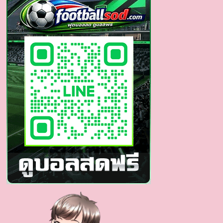
หล่อ
หน้า
หม่ำ
หุ่น
กำยำ
ได้ใจ
หน้า
หล่อ
ใส
สไตล์
สาย
เกา