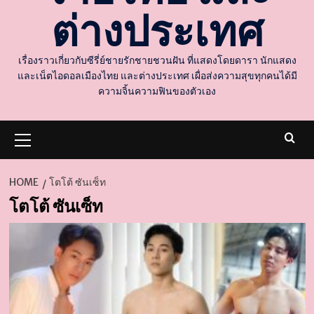
ต่างประเทศ
เรื่องราวเกี่ยวกับซีรี่ย์ชายรักชายชวนฝัน ที่แสดงโดยดารา นักแสดง
และเน็ตไอดอลเมืองไทย และต่างประเทศ เผื่อส่งความสุขทุกคนได้มี
ความจิ้นความฟินของตัวเอง
Primary
Menu
HOME
โตโต้ ซันเซ็ท
โตโต้ ซันเซ็ท
d