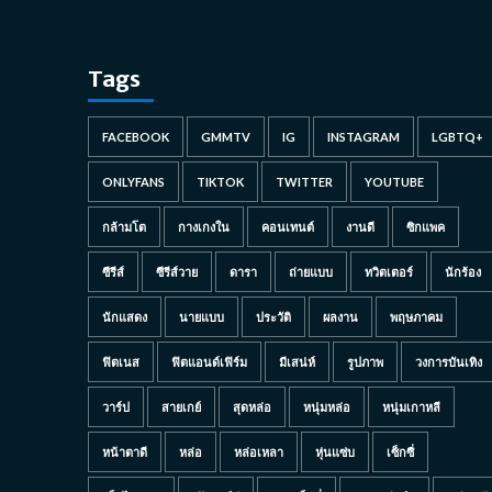
Tags
FACEBOOK
GMMTV
IG
INSTAGRAM
LGBTQ+
ONLYFANS
TIKTOK
TWITTER
YOUTUBE
กล้ามโต
กางเกงใน
คอนเทนต์
งานดี
ซิกแพค
ซีรีส์
ซีรีส์วาย
ดารา
ถ่ายแบบ
ทวิตเตอร์
นักร้อง
นักแสดง
นายแบบ
ประวัติ
ผลงาน
พฤษภาคม
ฟิตเนส
ฟิตแอนด์เฟิร์ม
มีเสน่ห์
รูปภาพ
วงการบันเทิง
วาร์ป
สายเกย์
สุดหล่อ
หนุ่มหล่อ
หนุ่มเกาหลี
หน้าตาดี
หล่อ
หล่อเหลา
หุ่นแซ่บ
เซ็กซี่