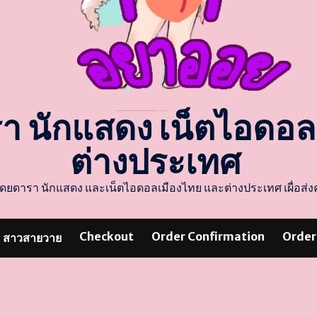
รา นักแสดง เน็ตไอดอ
ต่างประเทศ
แสดงโดยดารา นักแสดง และเน็ตไอดอลเมืองไทย และต่างประเทศ เผื่อ
Checkout
Order Confirmation
Order
สาวสายวาย