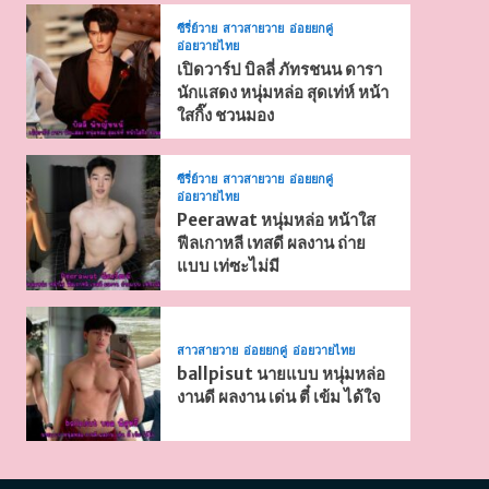
ซีรี่ย์วาย
สาวสายวาย
อ่อยยกคู่
อ่อยวายไทย
เปิดวาร์ป บิลลี่ ภัทรชนน ดารา
นักแสดง หนุ่มหล่อ สุดเท่ห์ หน้า
ใสกิ๊ง ชวนมอง
ซีรี่ย์วาย
สาวสายวาย
อ่อยยกคู่
อ่อยวายไทย
Peerawat หนุ่มหล่อ หน้าใส
ฟีลเกาหลี เทสดี ผลงาน ถ่าย
แบบ เท่ซะไม่มี
สาวสายวาย
อ่อยยกคู่
อ่อยวายไทย
ballpisut นายแบบ หนุ่มหล่อ
งานดี ผลงาน เด่น ตี๋ เข้ม ได้ใจ