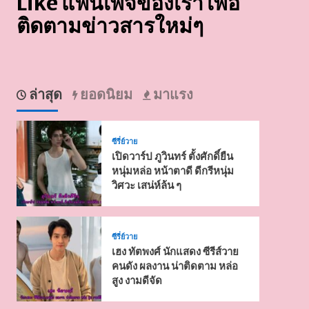
Like แฟนเพจของเรา เพื่อ
ติดตามข่าวสารใหม่ๆ
ล่าสุด
ยอดนิยม
มาแรง
ซีรี่ย์วาย
เปิดวาร์ป ภูวินทร์ ตั้งศักดิ์ยืน
หนุ่มหล่อ หน้าตาดี ดีกรีหนุ่ม
วิศวะ เสน่ห์ล้น ๆ
ซีรี่ย์วาย
เฮง ทัตพงศ์ นักแสดง ซีรีส์วาย
คนดัง ผลงาน น่าติดตาม หล่อ
สูง งามดีจัด