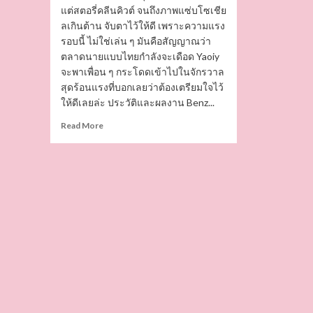
แต่สตอรี่คลีนคิวต์ จนถึงภาพแซ่บโซเชีย
ลเกินต้าน จับตาไว้ให้ดี เพราะความแรง
รอบนี้ ไม่ใช่เล่น ๆ มันคือสัญญาณว่า
ตลาดนายแบบไทยกำลังจะเดือด Yaoiy
จะพาเพื่อน ๆ กระโดดเข้าไปในจักรวาล
สุดร้อนแรงที่บอกเลยว่าต้องเตรียมใจไว้
ให้ดีเลยล่ะ ประวัติและผลงาน Benz...
Read
Read More
more
about
เปิด
วาร์
ป
Benz
Surawee
นาย
แบบ
หนุ่ม
หล่อ
สาย
ยั่ว
มี