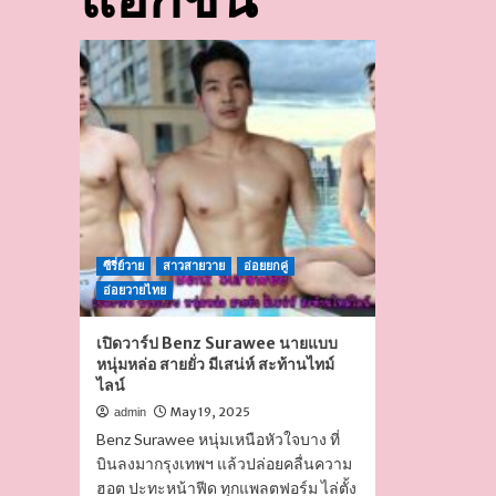
ซีรี่ย์วาย
สาวสายวาย
อ่อยยกคู่
อ่อยวายไทย
เปิดวาร์ป Benz Surawee นายแบบ
หนุ่มหล่อ สายยั่ว มีเสน่ห์ สะท้านไทม์
ไลน์
May 19, 2025
admin
Benz Surawee หนุ่มเหนือหัวใจบาง ที่
บินลงมากรุงเทพฯ แล้วปล่อยคลื่นความ
ฮอต ปะทะหน้าฟีด ทุกแพลตฟอร์ม ไล่ตั้ง