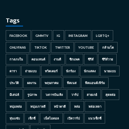
Tags
FACEBOOK
GMMTV
IG
INSTAGRAM
LGBTQ+
ONLYFANS
TIKTOK
TWITTER
YOUTUBE
กล้ามโต
กางเกงใน
คอนเทนต์
งานดี
ซิกแพค
ซีรีส์
ซีรีส์วาย
ดารา
ถ่ายแบบ
ทวิตเตอร์
นักร้อง
นักแสดง
นายแบบ
ประวัติ
ผลงาน
พฤษภาคม
ฟิตเนส
ฟิตแอนด์เฟิร์ม
มีเสน่ห์
รูปภาพ
วงการบันเทิง
วาร์ป
สายเกย์
สุดหล่อ
หนุ่มหล่อ
หนุ่มเกาหลี
หน้าตาดี
หล่อ
หล่อเหลา
หุ่นแซ่บ
เซ็กซี่
เน็ตไอดอล
เปิดวาร์ป
แนวเซ็กซี่