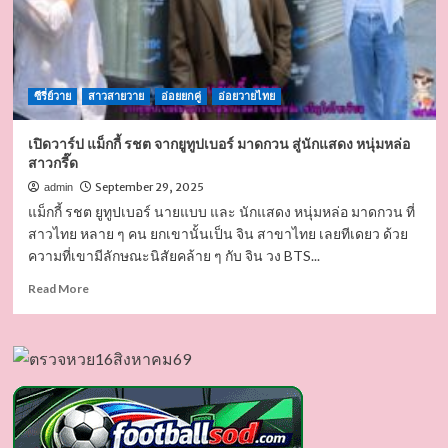
ซีรี่ย์วาย
สาวสายวาย
อ่อยยกคู่
อ่อยวายไทย
เปิดวาร์ป แม็กกี้ รชต จากยูทูปเบอร์ มาดกวน สู่นักแสดง หนุ่มหล่อ
สาวกรี๊ด
September 29, 2025
admin
แม็กกี้ รชต ยูทูปเบอร์ นายแบบ และ นักแสดง หนุ่มหล่อ มาดกวน ที่
สาวไทย หลาย ๆ คน ยกเขานั้นเป็น จิน สาขาไทย เลยทีเดยว ด้วย
ความที่เขามีลักษณะนิสัยคล้าย ๆ กับ จิน วง BTS...
Read
Read More
more
about
เปิด
วาร์
ป
แม็
กกี้
รชต