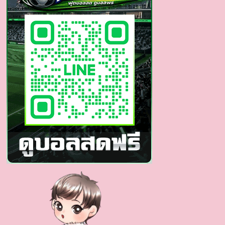
จาก
ยู
ทู
ป
เบอร์
มาด
กวน
สู่
นัก
แสดง
หนุ่ม
หล่อ
สาว
กรี๊ด