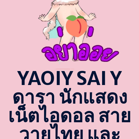
YAOIY SAI Y
ดารา นักแสดง
เน็ตไอดอล สาย
วายไทย และ