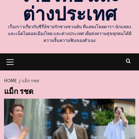
ต่างประเทศ
เรื่องราวเกี่ยวกับซีรี่ย์ชายรักชายชวนฝัน ที่แสดงโดยดารา นักแสดง
และเน็ตไอดอลเมืองไทย และต่างประเทศ เผื่อส่งความสุขทุกคนได้มี
ความจิ้นความฟินของตัวเอง
Primary
Menu
HOME
แม็ก รชต
แม็ก รชต
d