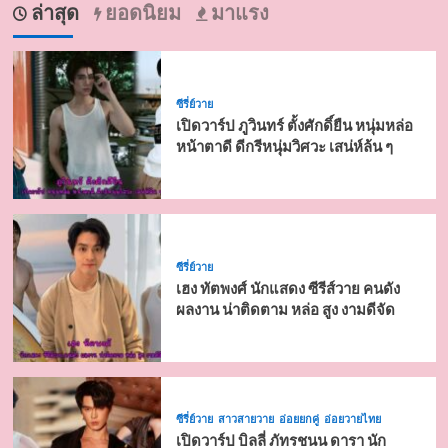
ล่าสุด
ยอดนิยม
มาแรง
ซีรี่ย์วาย
เปิดวาร์ป ภูวินทร์ ตั้งศักดิ์ยืน หนุ่มหล่อ
หน้าตาดี ดีกรีหนุ่มวิศวะ เสน่ห์ล้น ๆ
ซีรี่ย์วาย
เฮง ทัตพงศ์ นักแสดง ซีรีส์วาย คนดัง
ผลงาน น่าติดตาม หล่อ สูง งามดีจัด
ซีรี่ย์วาย
สาวสายวาย
อ่อยยกคู่
อ่อยวายไทย
เปิดวาร์ป บิลลี่ ภัทรชนน ดารา นัก