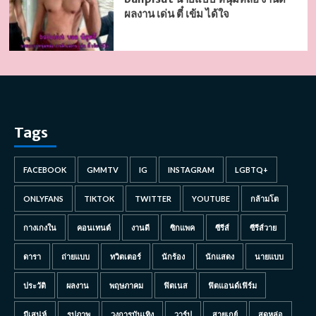
ผลงาน เด่น ตี๋ เข้ม ได้ใจ
Tags
FACEBOOK
GMMTV
IG
INSTAGRAM
LGBTQ+
ONLYFANS
TIKTOK
TWITTER
YOUTUBE
กล้ามโต
กางเกงใน
คอนเทนต์
งานดี
ซิกแพค
ซีรีส์
ซีรีส์วาย
ดารา
ถ่ายแบบ
ทวิตเตอร์
นักร้อง
นักแสดง
นายแบบ
ประวัติ
ผลงาน
พฤษภาคม
ฟิตเนส
ฟิตแอนด์เฟิร์ม
มีเสน่ห์
รูปภาพ
วงการบันเทิง
วาร์ป
สายเกย์
สุดหล่อ