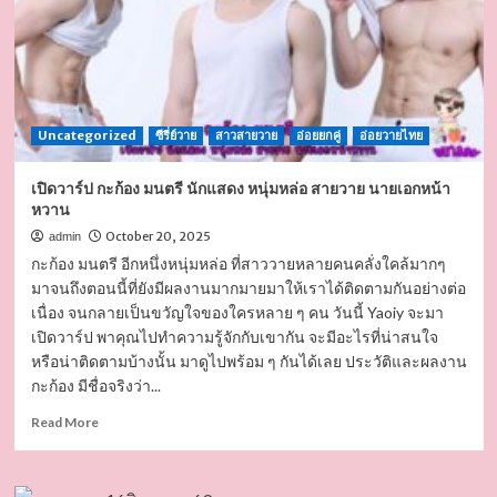
Uncategorized
ซีรี่ย์วาย
สาวสายวาย
อ่อยยกคู่
อ่อยวายไทย
เปิดวาร์ป กะก้อง มนตรี นักแสดง หนุ่มหล่อ สายวาย นายเอกหน้า
หวาน
October 20, 2025
admin
กะก้อง มนตรี อีกหนึ่งหนุ่มหล่อ ที่สาววายหลายคนคลั่งใคล้มากๆ
มาจนถึงตอนนี้ที่ยังมีผลงานมากมายมาให้เราได้ติดตามกันอย่างต่อ
เนื่อง จนกลายเป็นขวัญใจของใครหลาย ๆ คน วันนี้ Yaoiy จะมา
เปิดวาร์ป พาคุณไปทำความรู้จักกับเขากัน จะมีอะไรที่น่าสนใจ
หรือน่าติดตามบ้างนั้น มาดูไปพร้อม ๆ กันได้เลย ประวัติและผลงาน
กะก้อง มีชื่อจริงว่า...
Read
Read More
more
about
เปิด