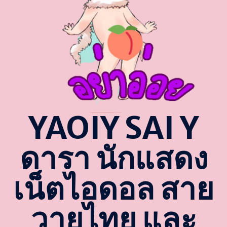
YAOIY SAI Y
ดารา นักแสดง
เน็ตไอดอล สาย
วายไทย และ