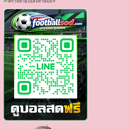
วาร์
ป
กะ
ก้อง
มนตรี
นัก
แสดง
หนุ่ม
หล่อ
สาย
วาย
นาย
เอก
หน้า
หวาน