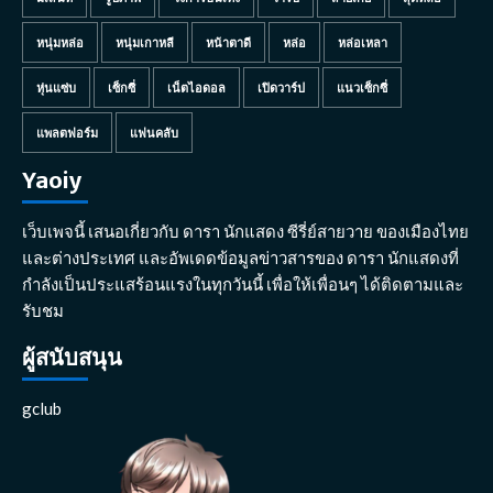
หนุ่มหล่อ
หนุ่มเกาหลี
หน้าตาดี
หล่อ
หล่อเหลา
หุ่นแซ่บ
เซ็กซี่
เน็ตไอดอล
เปิดวาร์ป
แนวเซ็กซี่
แพลตฟอร์ม
แฟนคลับ
Yaoiy
เว็บเพจนี้ เสนอเกี่ยวกับ ดารา นักแสดง ซีรี่ย์สายวาย ของเมืองไทย
และต่างประเทศ และอัพเดดข้อมูลข่าวสารของ ดารา นักแสดงที่
กำลังเป็นประแสร้อนแรงในทุกวันนี้ เพื่อให้เพื่อนๆ ได้ติดตามและ
รับชม
ผู้สนับสนุน
gclub