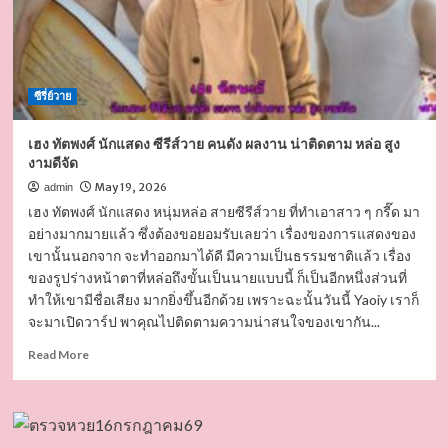
ซีรี่ย์วาย
เฮง ทัตพงศ์ นักแสดง ซีรีส์วาย คนดัง ผลงาน น่าติดตาม หล่อ สูง
งามดีจัด
May 19, 2026
admin
เฮง ทัตพงศ์ นักแสดง หนุ่มหล่อ สายซีรีส์วาย ที่ทำเอาสาว ๆ กรี๊ด มา
อย่างมากมายแล้ว ซึ่งต้องขอยอมรับเลยว่า เรื่องของการแสดงของ
เขานั้นนอกจาก จะทำออกมาได้ดี มีความเป็นธรรมชาติแล้ว เรื่อง
ของรูปร่างหน้าตาที่หล่อถึงขั้นเป็นนายแบบนี้ ก็เป็นอีกหนึ่งส่วนที่
ทำให้เขามีชื่อเสียง มากยิ่งขึ้นอีกด้วย เพราะฉะนั้นวันนี้ Yaoiy เราก็
จะมาเปิดวาร์ป พาคุณไปติดตามความน่าสนใจของเขากัน...
Read
Read More
more
about
เฮง
ทัต
พงศ์