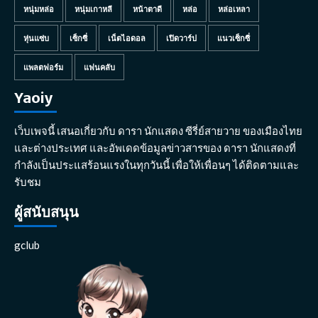
หนุ่มหล่อ
หนุ่มเกาหลี
หน้าตาดี
หล่อ
หล่อเหลา
หุ่นแซ่บ
เซ็กซี่
เน็ตไอดอล
เปิดวาร์ป
แนวเซ็กซี่
แพลตฟอร์ม
แฟนคลับ
Yaoiy
เว็บเพจนี้ เสนอเกี่ยวกับ ดารา นักแสดง ซีรี่ย์สายวาย ของเมืองไทย
และต่างประเทศ และอัพเดดข้อมูลข่าวสารของ ดารา นักแสดงที่
กำลังเป็นประแสร้อนแรงในทุกวันนี้ เพื่อให้เพื่อนๆ ได้ติดตามและ
รับชม
ผู้สนับสนุน
gclub