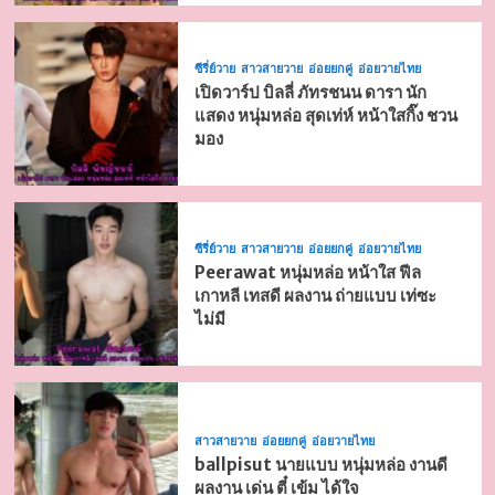
ซีรี่ย์วาย
สาวสายวาย
อ่อยยกคู่
อ่อยวายไทย
เปิดวาร์ป บิลลี่ ภัทรชนน ดารา นัก
แสดง หนุ่มหล่อ สุดเท่ห์ หน้าใสกิ๊ง ชวน
มอง
ซีรี่ย์วาย
สาวสายวาย
อ่อยยกคู่
อ่อยวายไทย
Peerawat หนุ่มหล่อ หน้าใส ฟีล
เกาหลี เทสดี ผลงาน ถ่ายแบบ เท่ซะ
ไม่มี
สาวสายวาย
อ่อยยกคู่
อ่อยวายไทย
ballpisut นายแบบ หนุ่มหล่อ งานดี
ผลงาน เด่น ตี๋ เข้ม ได้ใจ