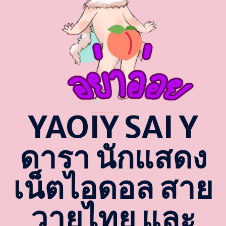
YAOIY SAI Y
ดารา นักแสดง
เน็ตไอดอล สาย
วายไทย และ