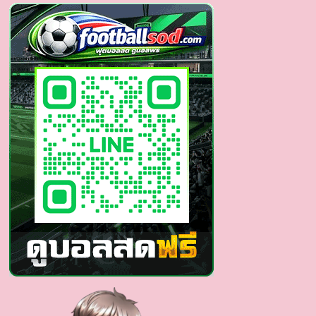
นัก
แสดง
ซี
รีส์
วาย
คน
ดัง
ผล
งาน
น่า
ติดตาม
หล่อ
สูง
งาม
ดี
จัด