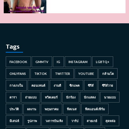
Tags
FACEBOOK
GMMTV
IG
INSTAGRAM
LGBTQ+
ONLYFANS
TIKTOK
TWITTER
YOUTUBE
กล้ามโต
กางเกงใน
คอนเทนต์
งานดี
ซิกแพค
ซีรีส์
ซีรีส์วาย
ดารา
ถ่ายแบบ
ทวิตเตอร์
นักร้อง
นักแสดง
นายแบบ
ประวัติ
ผลงาน
พฤษภาคม
ฟิตเนส
ฟิตแอนด์เฟิร์ม
มีเสน่ห์
รูปภาพ
วงการบันเทิง
วาร์ป
สายเกย์
สุดหล่อ